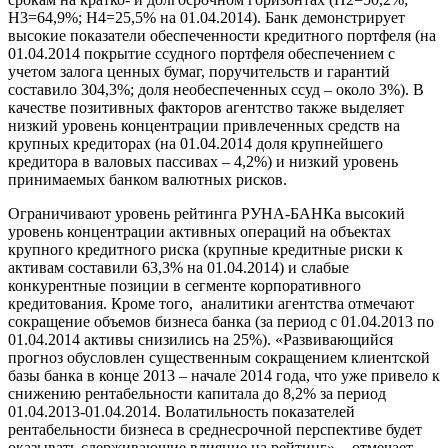
Н3=64,9%; Н4=25,5% на 01.04.2014). Банк демонстрирует
высокие показатели обеспеченности кредитного портфеля (на
01.04.2014 покрытие ссудного портфеля обеспечением с
учетом залога ценных бумаг, поручительств и гарантий
составило 304,3%; доля необеспеченных ссуд – около 3%). В
качестве позитивных факторов агентство также выделяет
низкий уровень концентрации привлеченных средств на
крупных кредиторах (на 01.04.2014 доля крупнейшего
кредитора в валовых пассивах – 4,2%) и низкий уровень
принимаемых банком валютных рисков.
Ограничивают уровень рейтинга РУНА-БАНКа высокий
уровень концентрации активных операций на объектах
крупного кредитного риска (крупные кредитные риски к
активам составили 63,3% на 01.04.2014) и слабые
конкурентные позиции в сегменте корпоративного
кредитования. Кроме того, аналитики агентства отмечают
сокращение объемов бизнеса банка (за период с 01.04.2013 по
01.04.2014 активы снизились на 25%). «Развивающийся
прогноз обусловлен существенным сокращением клиентской
базы банка в конце 2013 – начале 2014 года, что уже привело к
снижению рентабельности капитала до 8,2% за период
01.04.2013-01.04.2014. Волатильность показателей
рентабельности бизнеса в среднесрочной перспективе будет
оказывать сдерживающие влияние на рейтинг», - отмечает