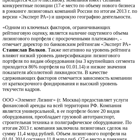
конкурентные позиции (17-е место по объему нового бизнеса
в рэнкинге лизинговых компаний России по итогам 2013 г. по
версии «Эксперт РА») и широкую географию деятельности.
«Одним из ключевых факторов, ограничивающих
рейтинговую оценку, является наличие ощутимого объема
лизингового портфеля с просроченными платежами», -
отмечает директор по банковским рейтингам «Эксперт РА»
Станислав Волков
. Также негативно на уровень рейтинга
влияют низкий уровень диверсификации лизингового
портфеля по видам оборудования (на 3 крупнейших сегмента
приходится 86% портфеля на 01.01.14) и низкие значения
показателя абсолютной ликвидности. В качестве
сдерживающих факторов отмечается зависимость компании
от краткосрочного фондирования и высокий уровень
текучести кадров.
ООО «Элемент Лизинг» (г. Москва) предоставляет услуги
финансовой аренды на всей территории РФ. Компания
является универсальной, в ее портфеле более 20 видов
оборудования, преобладает грузовой автотранспорт,
строительная техника и полиграфическое оборудование. По
итогам 2013 г. компания заключила лизинговых сделок на
сумму 11,4 млрд рублей. Объем лизингового портфеля на
01.01.2014 составил 11,8 млрд руб. (27-е место в рэнкинге