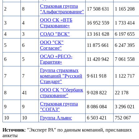
Страховая группа
2
8
17 508 631
1 165 208
"Альфастрахование"
ООО СК «ВТБ
3
4
16 952 559
1 733 414
Страхование»
4
3
СОАО "ВСК"
13 161 628
6 197 655
ООО "СК"
5
6
11 875 661
6 247 395
Согласие"
ОСАО «РЕСО-
6
5
11 420 942
7 061 558
Гарантия»
Группа страховых
7
7
компаний "Русский
9 611 918
1 122 717
Стандарт"
ООО СК "Сбербанк
8
41
9 028 822
22 178
страхование"
Страховая группа
9
9
8 086 084
3 296 021
"СОГАЗ"
10
10
Группа Альянс
6 503 421
752 067
Источник
: "Эксперт РА" по данным компаний, приславших
анкеты