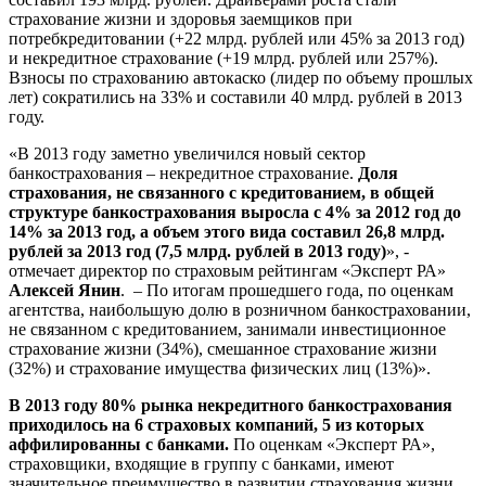
страхование жизни и здоровья заемщиков при
потребкредитовании (+22 млрд. рублей или 45% за 2013 год)
и некредитное страхование (+19 млрд. рублей или 257%).
Взносы по страхованию автокаско (лидер по объему прошлых
лет) сократились на 33% и составили 40 млрд. рублей в 2013
году.
«В 2013 году заметно увеличился новый сектор
банкострахования – некредитное страхование.
Доля
страхования, не связанного с кредитованием, в общей
структуре банкострахования выросла с 4% за 2012 год до
14% за 2013 год, а объем этого вида составил 26,8 млрд.
рублей за 2013 год (7,5 млрд. рублей в 2013 году)
», -
отмечает директор по страховым рейтингам «Эксперт РА»
Алексей Янин
. – По итогам прошедшего года, по оценкам
агентства, наибольшую долю в розничном банкостраховании,
не связанном с кредитованием, занимали инвестиционное
страхование жизни (34%), смешанное страхование жизни
(32%) и страхование имущества физических лиц (13%)».
В 2013 году 80% рынка некредитного банкострахования
приходилось на 6 страховых компаний, 5 из которых
аффилированны с банками.
По оценкам «Эксперт РА»,
страховщики, входящие в группу с банками, имеют
значительное преимущество в развитии страхования жизни,