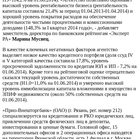
высокий уровень рентабельности бизнеса (рентабельность
капитала составила 21,4% за период 01.04.2013-01.04.2014) и
хороший уровень покрытия расходов на обеспечение
деятельности чистыми процентными и комиссионными
доходами (148,3% за I квартал 2014 года)», - добавляет
заместитель директора по банковским рейтингам «Эксперт
РА»
Марина Мусиец
.
В качестве ключевых негативных факторов агентство
выделяет низкое качество кредитного портфеля (доля ссуд IV
и V категорий качества составила 17,8%, уровень
просроченной задолженности по кредитам ЮЛ и ИП - 7,2% на
01.06.2014). Кроме того на рейтинговой оценке отрицательно
сказался текущий уровень достаточности собственных
средств (Н1.0=11,0% на 01.06.2014) и умеренно высокий
уровень иммобилизации капитала вложениями в имущество и
ЗПИФ недвижимости (около 50% собственных средств на
01.06.2014).
«Прио-Внешторгбанк» (ОАО) (г. Рязань, рег. номер 212)
специализируется на кредитовании и РКО юридических лиц,
привлечении средств физических лиц в депозиты,
инвестировании в ценные бумаги. Головной офис, 15
дополнительных офисов и 2 операционных офиса находятся
на территории Рязанской области, есть 1 филиал в г. Москве.