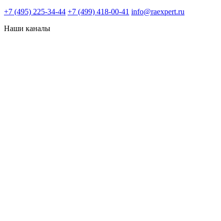
+7 (495) 225-34-44
+7 (499) 418-00-41
info@raexpert.ru
Наши каналы