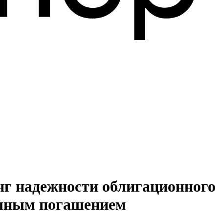
тинг надежности облигационн
пешным погашением