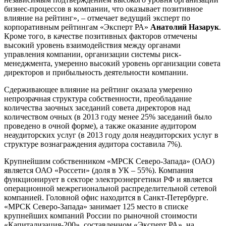
бизнес-процессов в компании, что оказывает позитивное
влияние на рейтинг», – отмечает ведущий эксперт по
корпоративным рейтингам «Эксперт РА»
Анатолий Назарук
.
Кроме того, в качестве позитивных факторов отмечены
высокий уровень взаимодействия между органами
управления компании, организации системы риск-
менеджмента, умеренно высокий уровень организации совета
директоров и прибыльность деятельности компании.
Сдерживающее влияние на рейтинг оказала умеренно
непрозрачная структура собственности, преобладание
количества заочных заседаний совета директоров над
количеством очных (в 2013 году менее 25% заседаний было
проведено в очной форме), а также оказание аудитором
неаудиторских услуг (в 2013 году доля неаудиторских услуг в
структуре вознаграждения аудитора составила 7%).
Крупнейшим собственником «МРСК Северо-Запада» (ОАО)
является ОАО «Россети» (доля в УК – 55%). Компания
функционирует в секторе электроэнергетики РФ и является
операционной межрегиональной распределительной сетевой
компанией. Головной офис находится в Санкт-Петербурге.
«МРСК Северо-Запада» занимает 125 место в списке
крупнейших компаний России по рыночной стоимости
«Капитализация-200», составленном «Эксперт РА» на