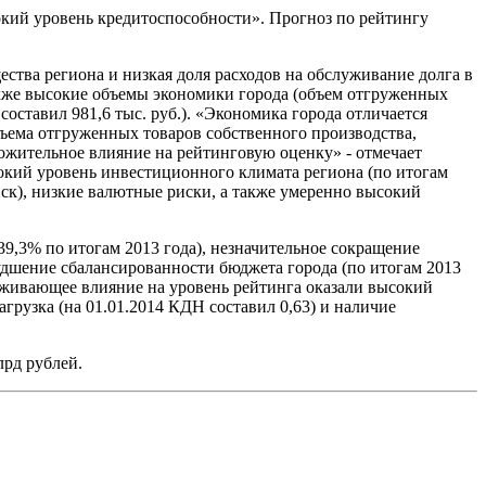
кий уровень кредитоспособности». Прогноз по рейтингу
тва региона и низкая доля расходов на обслуживание долга в
также высокие объемы экономики города (объем отгруженных
оставил 981,6 тыс. руб.). «Экономика города отличается
бъема отгруженных товаров собственного производства,
ожительное влияние на рейтинговую оценку» - отмечает
окий уровень инвестиционного климата региона (по итогам
ск), низкие валютные риски, а также умеренно высокий
9,3% по итогам 2013 года), незначительное сокращение
удшение сбалансированности бюджета города (по итогам 2013
ерживающее влияние на уровень рейтинга оказали высокий
рузка (на 01.01.2014 КДН составил 0,63) и наличие
лрд рублей.