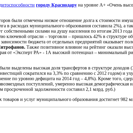
едитоспособности
городу Краснодару
на уровне А+ «Очень высо
оров были отмечены низкое отношение долга к стоимости имущес
долга в расходах муниципального образования составила 2%), а 
г собственными силами на душу населения по итогам 2013 года с
лю ключевой отрасли – торговли – пришлось 42% в структуре о
 зависимости бюджета от отдельных предприятий оказывает пол
Митрофанов.
Также позитивное влияние на рейтинг оказали выс
рая от «Эксперт РА» - 1А высокий потенциал – минимальный ри
ыли выделены высокая доля трансфертов в структуре доходов (3
инвестиций сократился на 3,3% по сравнению с 2012 годом) и ух
ачение по уровню дефицита на 2014 год – 4,8%). Кроме того, сд
звозмездных поступлений, умеренно высокая демографическая наг
м просроченной задолженности составил 2,1 млрд. руб.)
х товаров и услуг муниципального образования достигнет 982 м