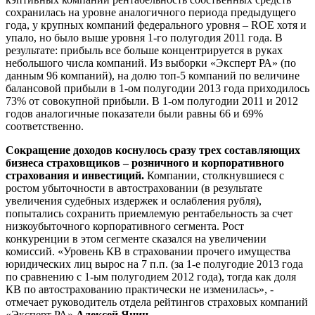
сохранилась на уровне аналогичного периода предыдущего
года, у крупных компаний федерального уровня – ROE хотя и
упало, но было выше уровня 1-го полугодия 2011 года. В
результате: прибыль все больше концентрируется в руках
небольшого числа компаний. Из выборки «Эксперт РА» (по
данным 96 компаний), на долю топ-5 компаний по величине
балансовой прибыли в 1-ом полугодии 2013 года приходилось
73% от совокупной прибыли. В 1-ом полугодии 2011 и 2012
годов аналогичные показатели были равны 66 и 69%
соответственно.
Сокращение доходов коснулось сразу трех составляющих
бизнеса страховщиков – розничного и корпоративного
страхования и инвестиций.
Компании, столкнувшиеся с
ростом убыточности в автостраховании (в результате
увеличения судебных издержек и ослабления рубля),
попытались сохранить приемлемую рентабельность за счет
низкоубыточного корпоративного сегмента. Рост
конкуренции в этом сегменте сказался на увеличении
комиссий. «Уровень КВ в страховании прочего имущества
юридических лиц вырос на 7 п.п. (за 1-е полугодие 2013 года
по сравнению с 1-ым полугодием 2012 года), тогда как доля
КВ по автострахованию практически не изменилась», -
отмечает руководитель отдела рейтингов страховых компаний
«Эксперт РА»
Алексей Янин
.