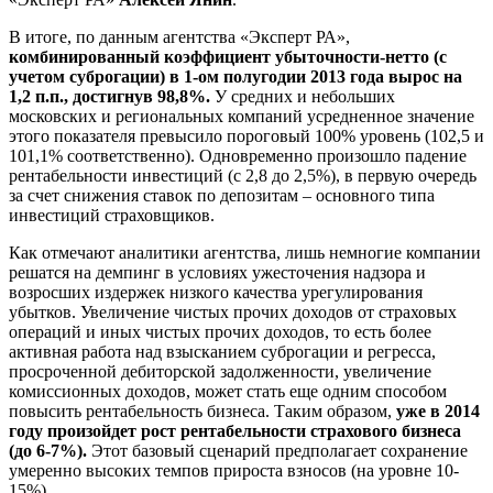
В итоге, по данным агентства «Эксперт РА»,
комбинированный коэффициент убыточности-нетто (с
учетом суброгации) в 1-ом полугодии 2013 года вырос на
1,2 п.п., достигнув 98,8%.
У средних и небольших
московских и региональных компаний усредненное значение
этого показателя превысило пороговый 100% уровень (102,5 и
101,1% соответственно). Одновременно произошло падение
рентабельности инвестиций (с 2,8 до 2,5%), в первую очередь
за счет снижения ставок по депозитам – основного типа
инвестиций страховщиков.
Как отмечают аналитики агентства, лишь немногие компании
решатся на демпинг в условиях ужесточения надзора и
возросших издержек низкого качества урегулирования
убытков. Увеличение чистых прочих доходов от страховых
операций и иных чистых прочих доходов, то есть более
активная работа над взысканием суброгации и регресса,
просроченной дебиторской задолженности, увеличение
комиссионных доходов, может стать еще одним способом
повысить рентабельность бизнеса. Таким образом,
уже в 2014
году произойдет рост рентабельности страхового бизнеса
(до 6-7%).
Этот базовый сценарий предполагает сохранение
умеренно высоких темпов прироста взносов (на уровне 10-
15%).