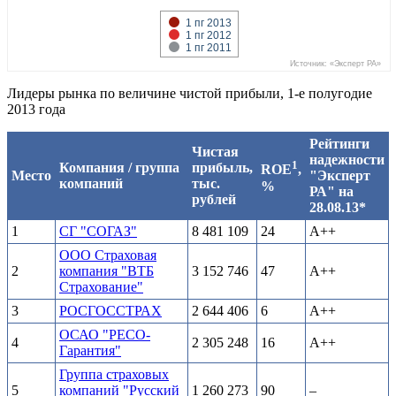
1 пг 2013
1 пг 2012
1 пг 2011
Источник: «Эксперт РА»
Лидеры рынка по величине чистой прибыли, 1-е полугодие
2013 года
Рейтинги
Чистая
надежности
1
Компания / группа
прибыль,
ROE
,
Место
"Эксперт
компаний
тыс.
%
РА" на
рублей
28.08.13*
1
СГ "СОГАЗ"
8 481 109
24
A++
ООО Страховая
2
компания "ВТБ
3 152 746
47
A++
Страхование"
3
РОСГОССТРАХ
2 644 406
6
A++
ОСАО "РЕСО-
4
2 305 248
16
A++
Гарантия"
Группа страховых
5
компаний "Русский
1 260 273
90
–