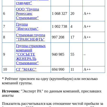
стандарт"
ООО "Группа
6
Ренессанс
1 068 327
20
A++
Страхование"
Группа
7
1 002 738
4
A++
"Ингосстрах"
Страховая группа
8
997 208
17
A++
"ТРАНСНЕФТЬ"
Группа страховых
компаний
9
"СОСЬЕТЕ
940 985
55
–
ЖЕНЕРАЛЬ
Страхование"
10
СГ "МАКС"
694 990
11
A++
* Рейтинг присвоен на одну (крупнейшую) или несколько
компаний группы.
Источник
: "Эксперт РА" по данным компаний, приславших
анкеты
Показатель рассчитывался как отношение чистой прибыли за