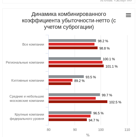
Источник: «Эксперт РА»
Динамика комбинированного
коэффициента убыточности-нетто (с
учетом суброгации)
98.2 %
98.2 %
Все компании
98.8 %
98.8 %
100.1 %
100.1 %
Региональные компании
101.1 %
101.1 %
93.5 %
93.5 %
Кэптивные компании
89.2 %
89.2 %
99.7 %
99.7 %
Средние и небольшие
московские компании
102.5 %
102.5 %
96.5 %
96.5 %
Крупные компании
федерального уровня
94.7 %
94.7 %
80
90
100
110
%