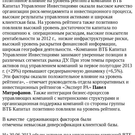
Позитивное влияние на уровень рейтинга компаний ВТБ
Капитал Управление Инвестициями оказали высокое качество
организации риск-менеджмента и инвестиционного процесса,
высокие результаты управления активами и широкая
клиентская база. На уровень рейтинга также позитивно
повлияли высокий уровень достаточности капитала по
отношению к операционным расходам, высокие показатели
рентабельности за 2012 г., низкие инфраструктурные риски,
высокий уровень раскрытия финансовой информации,
широкая география деятельности. «Компании ВТБ Капитал
Управление Инвестициями занимают уверенные позиции в
различных сегментах рынка ДУ. При этом темпы прироста
активов под управлением компаний за первое полугодие 2013
г. (+29%) превышают среднерыночную динамику (+6,5%).
Эти факторы оказали положительное влияние на уровень
рейтинга», - отмечает руководитель отдела корпоративных и
инвестиционных рейтингов «Эксперт РА»
Павел
Митрофанов
. Также интеграция бизнес-процессов
управляющих компаний с материнскими структурами и
организационная поддержка компаний со стороны группы
ВТБ Капитал позитивно повлияли на уровень рейтинга.
В качестве сдерживающих факторов были
отмечены невысокая диверсификация клиентской базы.
На 30.06.2013 объем активов под управлением компаний ВТБ