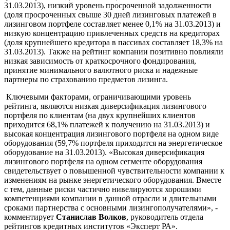
31.03.2013), низкий уровень просроченной задолженности
(доля просроченных свыше 30 дней лизинговых платежей в
лизинговом портфеле составляет менее 0,1% на 31.03.2013) и
низкую концентрацию привлеченных средств на кредиторах
(доля крупнейшего кредитора в пассивах составляет 18,3% на
31.03.2013). Также на рейтинг компании позитивно повлияли
низкая зависимость от краткосрочного фондирования,
принятие минимального валютного риска и надежные
партнеры по страхованию предметов лизинга.
Ключевыми факторами, ограничивающими уровень
рейтинга, являются низкая диверсификация лизингового
портфеля по клиентам (на двух крупнейших клиентов
приходится 68,1% платежей к получению на 31.03.2013) и
высокая концентрация лизингового портфеля на одном виде
оборудования (59,7% портфеля приходится на энергетическое
оборудование на 31.03.2013). «Высокая диверсификация
лизингового портфеля на одном сегменте оборудования
свидетельствует о повышенной чувствительности компании к
изменениям на рынке энергетического оборудования. Вместе
с тем, данные риски частично нивелируются хорошими
компетенциями компании в данной отрасли и длительными
сроками партнерства с основными лизингополучателями», -
комментирует
Станислав Волков
, руководитель отдела
рейтингов кредитных институтов «Эксперт РА».