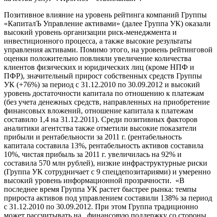
Позитивное влияние на уровень рейтинга компаний Группы
«КапиталЪ Управление активами» (далее Группа УК) оказали
высокий уровень организации риск-менеджмента и
инвестиционного процесса, а также высокие результаты
управления активами. Помимо этого, на уровень рейтинговой
оценки положительно повлияли увеличение количества
клиентов физических и юридических лиц (кроме НПФ и
ПФР), значительный прирост собственных средств Группы
УК (+76%) за период с 31.12.2010 по 30.09.2012 и высокий
уровень достаточности капитала по отношению к платежам
(без учета денежных средств, направленных на приобретение
финансовых вложений, отношение капитала к платежам
составило 1,4 на 31.12.2011). Среди позитивных факторов
аналитики агентства также отметили высокие показатели
прибыли и рентабельности за 2011 г. (рентабельность
капитала составила 13%, рентабельность активов составила
10%, чистая прибыль за 2011 г. увеличилась на 92% и
составила 570 млн рублей), низкие инфраструктурные риски
(Группа УК сотрудничает с 9 спецдепозитариями) и умеренно
высокий уровень информационной прозрачности. «В
последнее время Группа УК растет быстрее рынка: темпы
прироста активов под управлением составили 138% за период
с 31.12.2010 по 30.09.2012. При этом Группа традиционно
может рассчитывать на финансовую поддержку со стороны