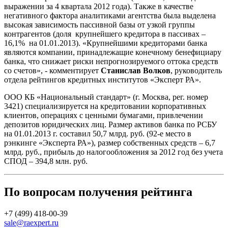
выражении за 4 квартала 2012 года). Также в качестве
негативного фактора аналитиками агентства была выделена
высокая зависимость пассивной базы от узкой группы
контрагентов (доля крупнейшего кредитора в пассивах –
16,1% на 01.01.2013). «Крупнейшими кредиторами банка
являются компании, принадлежащие конечному бенефициару
банка, что снижает риски непрогнозируемого оттока средств
со счетов», - комментирует
Станислав Волков
, руководитель
отдела рейтингов кредитных институтов «Эксперт РА».
ООО КБ «Национальный стандарт» (г. Москва, рег. номер
3421) специализируется на кредитовании корпоративных
клиентов, операциях с ценными бумагами, привлечении
депозитов юридических лиц. Размер активов банка по РСБУ
на 01.01.2013 г. составил 50,7 млрд. руб. (92-е место в
рэнкинге «Эксперта РА»), размер собственных средств – 6,7
млрд. руб., прибыль до налогообложения за 2012 год без учета
СПОД – 394,8 млн. руб.
По вопросам получения рейтинга
+7 (499) 418-00-39
sale@raexpert.ru