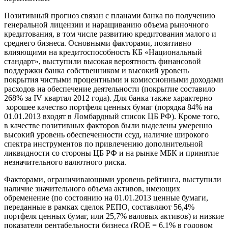
Позитивный прогноз связан с планами банка по получению
генеральной лицензии и наращиванию объема рыночного
кредитования, в том числе развитию кредитования малого и
среднего бизнеса. Основными факторами, позитивно
влияющими на кредитоспособность КБ «Национальный
стандарт», выступили высокая вероятность финансовой
поддержки банка собственником и высокий уровень
покрытия чистыми процентными и комиссионными доходами
расходов на обеспечение деятельности (покрытие составило
268% за IV квартал 2012 года). Для банка также характерно
хорошее качество портфеля ценных бумаг (порядка 84% на
01.01.2013 входят в Ломбардный список ЦБ РФ). Кроме того,
в качестве позитивных факторов были выделены умеренно
высокий уровень обеспеченности ссуд, наличие широкого
спектра инструментов по привлечению дополнительной
ликвидности со стороны ЦБ РФ и на рынке МБК и принятие
незначительного валютного риска.
Факторами, ограничивающими уровень рейтинга, выступили
наличие значительного объема активов, имеющих
обременение (по состоянию на 01.01.2013 ценные бумаги,
переданные в рамках сделок РЕПО, составляют 56,4%
портфеля ценных бумаг, или 25,7% валовых активов) и низкие
показатели рентабельности бизнеса (ROE = 6,1% в годовом