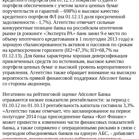
портфеля обеспечением с учетом залога ценных бумаг
поручительств и гарантий – 698%) и высокое качество
кредитного портфеля ФЛ (на 01.12.13 доля просроченной
задолженности - 1,7%). Агентство отмечает сильные
конкурентные позиции банка на российском ипотечном
рынке (в рэнкинге «Эксперта РА» банк занял 9-е место по
объему ипотечного кредитования в 1 полугодии 2013 года) и
хорошую сбалансированность активов и пассивов по срокам
на краткосрочном горизонте (Н2=47,3%; Н3=68,7% на
01.12.13). Для банка характерны хорошая диверсификация
привлеченных средств по источникам, высокое качество
портфеля ценных бумаг и высокий уровень корпоративного
управления. Агентство также обращает внимание на высокую
вероятность прямой финансовой поддержки Абсолют банка
со стороны акционера.
Негативно на рейтинговой оценке Абсолют Банка
отражаются низкие показатели рентабельности: за период с
01.10.12 по 01.10.13 рентабельность капитала составила 3,3%.
«Агентство также отмечает, что запланированное на первое
полугодие 2014 года присоединение банка «Кит Финанс»
может привести к изменению части финансовых показателей
банка, а также сопряжено с операционными рисками в связи с
переходом объединяемых банков на единую АБС, - добавляет
заместитель руководителя отдела рейтингов кредитных