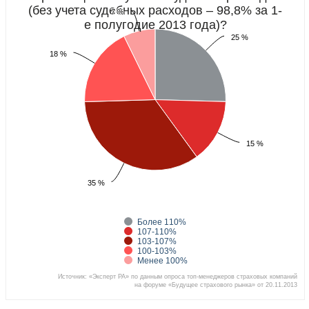
(без учета судебных расходов – 98,8% за 1-
7 %
7 %
е полугодие 2013 года)?
25 %
25 %
18 %
18 %
15 %
15 %
35 %
35 %
Более 110%
107-110%
103-107%
100-103%
Менее 100%
Источник: «Эксперт РА» по данным опроса топ-менеджеров страховых компаний
на форуме «Будущее страхового рынка» от 20.11.2013