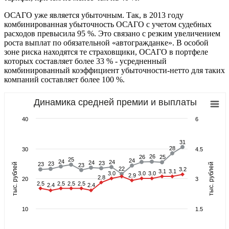
ОСАГО уже является убыточным. Так, в 2013 году
комбинированная убыточность ОСАГО с учетом судебных
расходов превысила 95 %. Это связано с резким увеличением
роста выплат по обязательной «автогражданке». В особой
зоне риска находятся те страховщики, ОСАГО в портфеле
которых составляет более 33 % - усредненный
комбинированный коэффициент убыточности-нетто для таких
компаний составляет более 100 %.
Динамика средней премии и выплаты
40
6
31
31
28
28
30
4.5
26
26
26
26
25
25
25
25
24
24
24
24
24
24
24
24
23
23
23
23
23
23
тыс. рублей
тыс. рублей
23
23
22
22
3.2
3.2
3.1
3.1
3.1
3.1
3.0
3.0
3.0
3.0
3.0
3.0
2.9
2.9
2.8
2.8
20
3
2.5
2.5
2.5
2.5
2.5
2.5
2.5
2.5
2.4
2.4
2.4
2.4
10
1.5