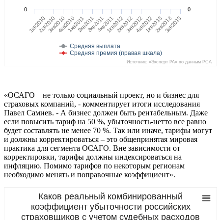
0
0
4кв2010
1кв2012
2кв2013
1кв2011
2кв2012
3кв2013
1кв2010
2кв2011
3кв2012
2кв2010
3кв2011
4кв2012
3кв2010
4кв2011
1кв2013
Средняя выплата
Средняя премия (правая шкала)
Источник: «Эксперт РА» по данным РСА
«ОСАГО – не только социальный проект, но и бизнес для
страховых компаний, - комментирует итоги исследования
Павел Самиев. - А бизнес должен быть рентабельным. Даже
если повысить тариф на 50 %, убыточность-нетто все равно
будет составлять не менее 70 %. Так или иначе, тарифы могут
и должны корректироваться – это общепринятая мировая
практика для сегмента ОСАГО. Вне зависимости от
корректировки, тарифы должны индексироваться на
инфляцию. Помимо тарифов по некоторым регионам
необходимо менять и поправочные коэффициент».
Каков реальный комбинированный
коэффициент убыточности российских
страховщиков с учетом судебных расходов