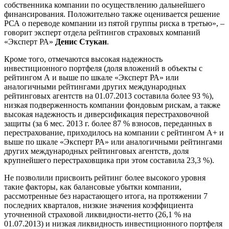
собственника компании по осуществлению дальнейшего
финансирования. Положительно также оценивается решение
РСА о переводе компании из пятой группы риска в третью», –
говорит эксперт отдела рейтингов страховых компаний
«Эксперт РА»
Денис Стукан
.
Кроме того, отмечаются высокая надежность
инвестиционного портфеля (доля вложений в объекты с
рейтингом А и выше по шкале «Эксперт РА» или
аналогичными рейтингами других международных
рейтинговых агентств на 01.07.2013 составила более 93 %),
низкая подверженность компании фондовым рискам, а также
высокая надежность и диверсификация перестраховочной
защиты (за 6 мес. 2013 г. более 87 % взносов, переданных в
перестрахование, приходилось на компании с рейтингом А+ и
выше по шкале «Эксперт РА» или аналогичными рейтингами
других международных рейтинговых агентств, доля
крупнейшего перестраховщика при этом составила 23,3 %).
Не позволили присвоить рейтинг более высокого уровня
такие факторы, как балансовые убытки компании,
рассмотренные без нарастающего итога, на протяжении 7
последних кварталов, низкие значения коэффициента
уточненной страховой ликвидности-нетто (26,1 % на
01.07.2013) и низкая ликвидность инвестиционного портфеля