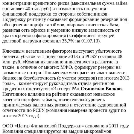
концентрации кредитного риска (максимальная сумма займа
составляет 40 тыс. руб.) и возможность получения
финансовой поддержки со стороны собственников.
Поддержку рейтингу оказывает формирование резервов под
обесценение портфеля займов, широкая клиентская база,
развитая сеть офисов и умеренно низкую зависимость от
краткосрочного фондирования (коэффициент текущей
долговой нагрузки составил 35,7% на 01.07.13).
Ключевым негативным фактором выступает убыточность
бизнеса: убыток за 1 полугодие 2013 по РСБУ составил 48
млн. руб. «Компания активно инвестирует в развитие, а
также, в отличие от многих МФО, формирует резервы на
возможные потери. Топ-менеджмент рассчитывает вывести
бизнес на безубыточность (с учетом резервов) по итогам 2013
года», - комментирует руководитель отдела рейтингов
кредитных институтов «Эксперт РА»
Станислав Волков
.
Негативное влияние на рейтинг оказывают невысокое
качество портфеля займов, значительный уровень
принимаемых валютных рисков и отсутствие аудированной
отчетности по РСБУ (компания намерена провести аудит по
итогам 2013 года).
ООО «Центр Финансовой Поддержки» основано в 2011 году.
Компания специализируется на выдаче микрозаймов