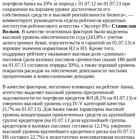
портфеля банка на 20% за период с 01.07.12 по 01.07.13 при
сохранении на хорошем уровне достаточности его
собственных средств и высокой рентабельности бизнеса», —
комментирует руководитель отдела рейтингов кредитных
институтов рейтингового агентства «Эксперт РА»
Станислав
Волков
. В качестве позитивных факторов были выделены
высокий уровень обеспеченности ссуд (243,8% с учетом
залога ценных бумаг, поручительств и гарантий на 01.07.13) и
хорошие значения нормативов Н2 и Н3. Кроме того,
поддержку рейтингу оказывают высокая доля «длинных»
пассивов (доля валовых пассивов срочностью свыше 180 дней
на 01.07.13 составила порядка 50%), а также хороший уровень
покрытия расходов на обеспечение деятельности чистыми
процентными и комиссионными доходами.
В качестве факторов, негативно влияющих на рейтинг банка,
агентство выделяет высокий уровень просроченной
задолженности по портфелю кредитов ФЛ (8,1% на 01.07.13)
и
умеренно высокий уровень ссуд IV-V категорий качества
(5,7% на 01.07.13). Для банка также характерны высокий
уровень концентрации привлеченных средств на крупнейшей
группе кредиторов (на 01.07.13 доля крупнейшей группы
кредиторов в валовых пассивах составила 12,1%), умеренно
высокий уровень крупнейшего кредитного риска (на 01.07.13
Н6 составил 22,7%) и недостаточно консервативная политика