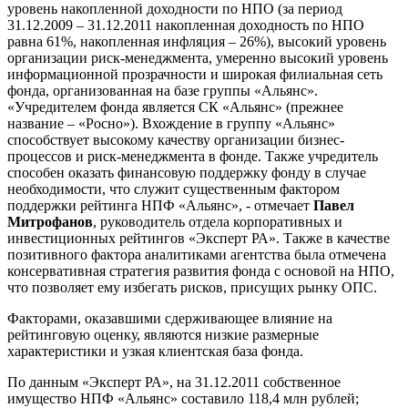
уровень накопленной доходности по НПО (за период
31.12.2009 – 31.12.2011 накопленная доходность по НПО
равна 61%, накопленная инфляция – 26%), высокий уровень
организации риск-менеджмента, умеренно высокий уровень
информационной прозрачности и широкая филиальная сеть
фонда, организованная на базе группы «Альянс».
«Учредителем фонда является СК «Альянс» (прежнее
название – «Росно»). Вхождение в группу «Альянс»
способствует высокому качеству организации бизнес-
процессов и риск-менеджмента в фонде. Также учредитель
способен оказать финансовую поддержку фонду в случае
необходимости, что служит существенным фактором
поддержки рейтинга НПФ «Альянс», - отмечает
Павел
Митрофанов
, руководитель отдела корпоративных и
инвестиционных рейтингов «Эксперт РА». Также в качестве
позитивного фактора аналитиками агентства была отмечена
консервативная стратегия развития фонда с основой на НПО,
что позволяет ему избегать рисков, присущих рынку ОПС.
Факторами, оказавшими сдерживающее влияние на
рейтинговую оценку, являются низкие размерные
характеристики и узкая клиентская база фонда.
По данным «Эксперт РА», на 31.12.2011 собственное
имущество НПФ «Альянс» составило 118,4 млн рублей;