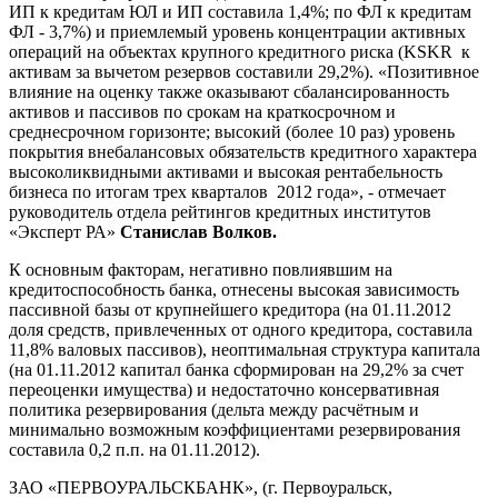
ИП к кредитам ЮЛ и ИП составила 1,4%; по ФЛ к кредитам
ФЛ - 3,7%) и приемлемый уровень концентрации активных
операций на объектах крупного кредитного риска (KSKR к
активам за вычетом резервов составили 29,2%). «Позитивное
влияние на оценку также оказывают сбалансированность
активов и пассивов по срокам на краткосрочном и
среднесрочном горизонте; высокий (более 10 раз) уровень
покрытия внебалансовых обязательств кредитного характера
высоколиквидными активами и высокая рентабельность
бизнеса по итогам трех кварталов 2012 года», - отмечает
руководитель отдела рейтингов кредитных институтов
«Эксперт РА»
Станислав Волков.
К основным факторам, негативно повлиявшим на
кредитоспособность банка, отнесены высокая зависимость
пассивной базы от крупнейшего кредитора (на 01.11.2012
доля средств, привлеченных от одного кредитора, составила
11,8% валовых пассивов), неоптимальная структура капитала
(на 01.11.2012 капитал банка сформирован на 29,2% за счет
переоценки имущества) и недостаточно консервативная
политика резервирования (дельта между расчётным и
минимально возможным коэффициентами резервирования
составила 0,2 п.п. на 01.11.2012).
ЗАО «ПЕРВОУРАЛЬСКБАНК», (г. Первоуральск,