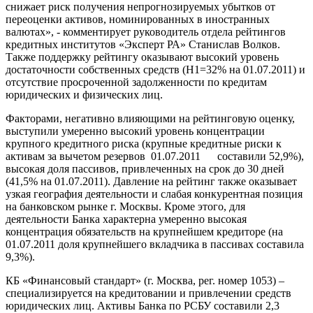
снижает риск получения непрогнозируемых убытков от
переоценки активов, номинированных в иностранных
валютах», - комментирует руководитель отдела рейтингов
кредитных институтов «Эксперт РА» Станислав Волков.
Также поддержку рейтингу оказывают высокий уровень
достаточности собственных средств (Н1=32% на 01.07.2011) и
отсутствие просроченной задолженности по кредитам
юридических и физических лиц.
Факторами, негативно влияющими на рейтинговую оценку,
выступили умеренно высокий уровень концентрации
крупного кредитного риска (крупные кредитные риски к
активам за вычетом резервов 01.07.2011 составили 52,9%),
высокая доля пассивов, привлеченных на срок до 30 дней
(41,5% на 01.07.2011). Давление на рейтинг также оказывает
узкая география деятельности и слабая конкурентная позиция
на банковском рынке г. Москвы. Кроме этого, для
деятельности Банка характерна умеренно высокая
концентрация обязательств на крупнейшем кредиторе (на
01.07.2011 доля крупнейшего вкладчика в пассивах составила
9,3%).
КБ «Финансовый стандарт» (г. Москва, рег. номер 1053) –
специализируется на кредитовании и привлечении средств
юридических лиц. Активы Банка по РСБУ составили 2,3