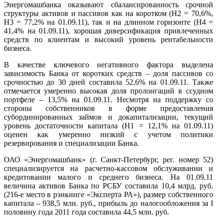
Энергомашбанка оказывают сбалансированность срочной
структуры активов и пассивов как на коротком (Н2 = 70,6%,
Н3 = 77,2% на 01.09.11), так и на длинном горизонте (Н4 =
41,4% на 01.09.11), хорошая диверсификация привлеченных
средств по клиентам и высокий уровень рентабельности
бизнеса.
В качестве ключевого негативного фактора выделена
зависимость Банка от коротких средств – доля пассивов со
срочностью до 30 дней составила 52,6% на 01.09.11. Также
отмечается умеренно высокая доля пролонгаций в ссудном
портфеле – 13,5% на 01.09.11. Несмотря на поддержку со
стороны собственников в форме предоставления
субординированных займов и докапитализации, текущий
уровень достаточности капитала (Н1 = 12,1% на 01.09.11)
оценен как умеренно низкий с учетом политики
резервирования и специализации Банка.
ОАО «Энергомашбанк» (г. Санкт-Петербург, рег. номер 52)
специализируется на расчетно-кассовом обслуживании и
кредитовании малого и среднего бизнеса. На 01.09.11
величина активов Банка по РСБУ составила 10,4 млрд. руб.
(216-е место в рэнкинге «Эксперта РА»), размер собственного
капитала – 938,5 млн. руб., прибыль до налогообложения за I
половину года 2011 года составила 44,5 млн. руб.