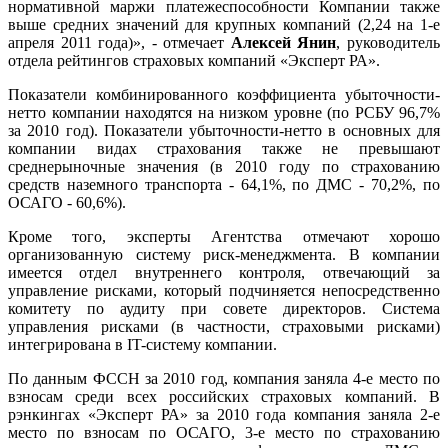
нормативной маржи платежеспособности Компании также
выше средних значений для крупных компаний (2,24 на 1-е
апреля 2011 года)», - отмечает
Алексей Янин
, руководитель
отдела рейтингов страховых компаний «Эксперт РА».
Показатели комбинированного коэффициента убыточности-
нетто компании находятся на низком уровне (по РСБУ 96,7%
за 2010 год). Показатели убыточности-нетто в основных для
компании видах страхования также не превышают
среднерыночные значения (в 2010 году по страхованию
средств наземного транспорта - 64,1%, по ДМС - 70,2%, по
ОСАГО - 60,6%).
Кроме того, эксперты Агентства отмечают хорошо
организованную систему риск-менеджмента. В компании
имеется отдел внутреннего контроля, отвечающий за
управление рисками, который подчиняется непосредственно
комитету по аудиту при совете директоров. Система
управления рисками (в частности, страховыми рисками)
интегрирована в IT-систему компании.
По данным ФССН за 2010 год, компания заняла 4-е место по
взносам среди всех российских страховых компаний. В
рэнкингах «Эксперт РА» за 2010 года компания заняла 2-е
место по взносам по ОСАГО, 3-е место по страхованию