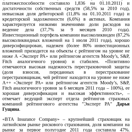
платежеспособности составило 1,836 на 01.10.2011) и
достаточности собственных средств (58,5% за 2010 год),
невысокая доля дебиторской (11,8% на 01.10.2011 года) и
кредиторской задолженности (6,6%) в активах. Компания
характеризуется низкими значениями доли расходов на
ведение дела (37,7% за 9 месяцев 2010 года).
Инвестиционный портфель компании высоколиквиден (87,2%
высоколиквидных вложений на 1 июля 2011 года), хорошо
диверсифицирован, надежен (более 80% инвестиционных
вложений приходится на объекты с рейтингом на уровне не
ниже А «Эксперт РА» или рейтингом агентств Moody’s, S&P,
Fitch аналогичного уровня) и стабилен. «Позитивно
отмечаются высокая надежность перестраховочной защиты
(доля взносов, переданных в перестрахование
перестраховщикам, чей рейтинг находится на уровне не ниже
А++ «Эксперт РА» или рейтингом агентств Moody’s, S&P,
Fitch аналогичного уровня за 6 месяцев 2011 года – 100%), ее
хорошая диверсификация и высокая эффективность», –
отмечает ведущий эксперт отдела рейтингов страховых
компаний рейтингового агентства "Эксперт РА"
Дарья
Гущина
.
«ВТА Insurance Company» – крупнейший страховщик на
латвийском рынке рискового страхования, доля компании на
рынке за первое полугодие 2011 года составила 47%.