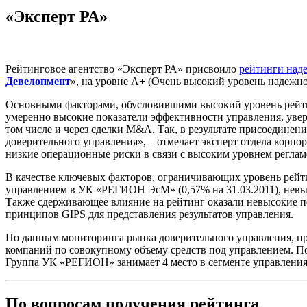
«Эксперт РА»
Рейтинговое агентство «Эксперт РА» присвоило
рейтинги наде
Девелопмент
», на уровне А
+
(Очень высокий уровень надежнос
Основными факторами, обусловившими высокий уровень рейти
умеренно высокие показатели эффективности управления, увер
том числе и через сделки M&A. Так, в результате присоедин
доверительного управления», – отмечает эксперт отдела кор
низкие операционные риски в связи с высоким уровнем регла
В качестве ключевых факторов, ограничивающих уровень рейти
управлением в УК «РЕГИОН ЭсМ» (0,57% на 31.03.2011), нев
Также сдерживающее влияние на рейтинг оказали невысокие 
принципов GIPS для представления результатов управления.
По данным мониторинга рынка доверительного управления, пр
компаний по совокупному объему средств под управлением. П
Группа УК «РЕГИОН» занимает 4 место в сегменте управления
По вопросам получения рейтинга