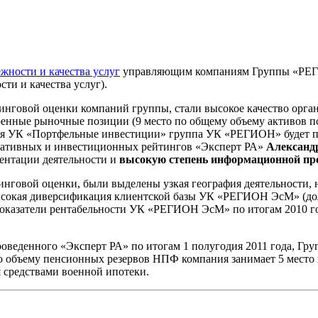
жности и качества услуг
управляющим компаниям Группы «Р
ти и качества услуг).
нговой оценки компаний группы, стали высокое качество орга
енные рыночные позиции (9 место по общему объему активов под
ения УК «Портфельные инвестиции» группа УК «РЕГИОН» будет п
поративных и инвестиционных рейтингов «Эксперт РА»
Александ
ментации деятельности и
высокую степень информационной пр
нговой оценки, были выделены узкая география деятельности, 
ысокая диверсификация клиентской базы УК «РЕГИОН ЭсМ» (дол
показатели рентабельности УК «РЕГИОН ЭсМ» по итогам 2010 г
оведенного «Эксперт РА» по итогам 1 полугодия 2011 года, Г
о объему пенсионных резервов НПФ компания занимает 5 место 
 средствами военной ипотеки.