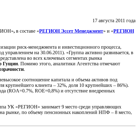
17 августа 2011 года
ЕГИОН»
,
в составе
«
РЕГИОН Эссет Менеджмент
» и «
РЕГИОН
низации риск-менеджмента и инвестиционного процесса,
 управлением на 30.06.2011). «Группа активно развивается, в
редставлена во всех ключевых сегментах рынка
р Гущин
. Помимо этого, аналитики Агентства отмечают
озрачности
.
невысокое соотношение капитала и объема активов под
я крупнейшего клиента – 32%, доля 10 крупнейших – 86%).
ода (ROA=0.7%, ROE=0,8%) и отсутствие внедренных
руппа УК «РЕГИОН» занимает 9 место среди управляющих
на рынке, по объему пенсионных накоплений НПФ – 8 место,