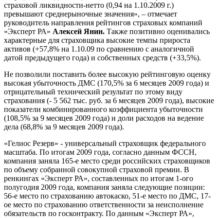
страховой ликвидности-нетто (0,94 на 1.10.2009 г.)
превышают среднерыночные значения», – отмечает
руководитель направления рейтингов страховых компаний
«Эксперт РА»
Алексей Янин.
Также позитивно оценивались
характерные для страховщика высокие темпы прироста
активов (+57,8% на 1.10.09 по сравнению с аналогичной
датой предыдущего года) и собственных средств (+33,5%).
Не позволили поставить более высокую рейтинговую оценку
высокая убыточность ДМС (170,5% за 6 месяцев 2009 года) и
отрицательный технический результат по этому виду
страхования (- 5 562 тыс. руб. за 6 месяцев 2009 года), высокие
показатели комбинированного коэффициента убыточности
(108,5% за 9 месяцев 2009 года) и доли расходов на ведение
дела (68,8% за 9 месяцев 2009 года).
«Гелиос Резерв» - универсальный страховщик федерального
масштаба. По итогам 2009 года, согласно данным ФССН,
компания заняла 165-е место среди российских страховщиков
по объему собранной совокупной страховой премии. В
ренкингах «Эксперт РА», составленных по итогам 1-ого
полугодия 2009 года, компания заняла следующие позиции:
56-е место по страхованию автокаско, 51-е место по ДМС, 17-
ое место по страхованию ответственности за неисполнение
обязательств по госконтракту. По данным «Эксперт РА»,