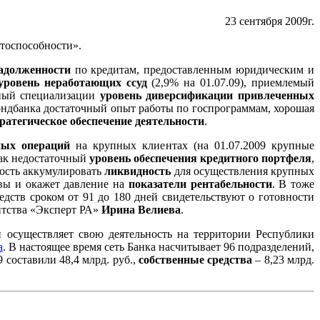
23 сентября 2009г.
тоспособности».
задолженности
по кредитам, предоставленным юридическим и
уровень неработающих ссуд
(2,9% на 01.07.09), приемлемый
тный специализации
уровень диверсификации привлеченных
ондбанка достаточный опыт работы по госпрограммам, хорошая
ратегическое обеспечение деятельности
.
ных операций
на крупных клиентах (на 01.07.2009 крупные
как недостаточный
уровень обеспечения кредитного портфеля
,
мость аккумулировать
ликвидность
для осуществления крупных
вы и окажет давление на
показатели рентабельности
. В тоже
едств сроком от 91 до 180 дней свидетельствуют о готовности
нтства «Эксперт РА»
Ирина Велиева
.
осуществляет свою деятельность на территории Республики
а
. В настоящее время сеть Банка насчитывает 96 подразделений,
9 составили 48,4 млрд. руб.,
собственные средства
– 8,23 млрд.