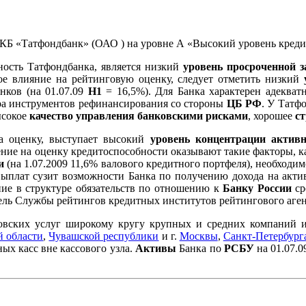
Б «Татфондбанк» (ОАО ) на уровне А «Высокий уровень креди
ость Татфондбанка, является низкий
уровень просроченной 
е влияние на рейтинговую оценку, следует отметить низкий
нков (на 01.07.09
Н1
= 16,5%). Для Банка характерен адеква
ра инструментов рефинансирования со стороны
ЦБ РФ
. У Татф
ысокое
качество управления банковскими рисками
, хорошее
ст
а оценку, выступает высокий
уровень концентрации актив
ление на оценку кредитоспособности оказывают такие факторы, 
и
(на 1.07.2009 11,6% валового кредитного портфеля), необходи
ыплат сузит возможности Банка по получению дохода на акти
ние в структуре обязательств по отношению к
Банку России
ср
тель Службы рейтингов кредитных институтов рейтингового аге
вских услуг широкому кругу крупных и средних компаний и 
 области
,
Чувашской республики
и г.
Москвы
,
Санкт-Петербург
ых касс вне кассового узла.
Активы
Банка по
РСБУ
на 01.07.0