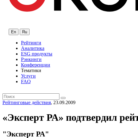
En
Ru
Рейтинги
Аналитика
ESG продукты
Рэнкинги
Конференции
Тематики
Услуги
FAQ
Рейтинговые действия
, 23.09.2009
«Эксперт РА» подтвердил рей
"Эксперт РА"