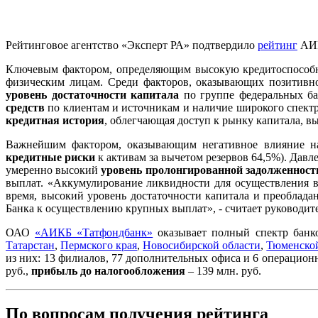
Рейтинговое агентство «Эксперт РА» подтвердило
рейтинг
АИК
Ключевым фактором, определяющим высокую кредитоспособн
физическим лицам. Среди факторов, оказывающих позитивно
уровень достаточности капитала
по группе федеральных ба
средств
по клиентам и источникам и наличие широкого спект
кредитная история
, облегчающая доступ к рынку капитала, в
Важнейшим фактором, оказывающим негативное влияние н
кредитные риски
к активам за вычетом резервов 64,5%). Дав
умеренно высокий
уровень пролонгированной задолженност
выплат. «Аккумулирование ликвидности для осуществления в
время, высокий уровень достаточности капитала и преоблада
Банка к осуществлению крупных выплат», - считает руководи
ОАО
«АИКБ «Татфондбанк»
оказывает полный спектр банко
Татарстан
,
Пермского края
,
Новосибирской области
,
Тюменской
из них: 13 филиалов, 77 дополнительных офиса и 6 операционн
руб.,
прибыль до налогообложения
– 139 млн. руб.
По вопросам получения рейтинга