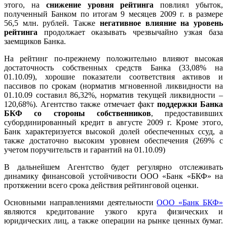
этого, на
снижение уровня рейтинга
повлиял убыток,
полученный Банком по итогам 9 месяцев 2009 г. в размере
56,5 млн. рублей. Также
негативное влияние на уровень
рейтинга
продолжает оказывать чрезвычайно узкая база
заемщиков Банка.
На рейтинг по-прежнему положительно влияют высокая
достаточность собственных средств Банка (33,08% на
01.10.09), хорошие показатели соответствия активов и
пассивов по срокам (норматив мгновенной ликвидности на
01.10.09 составил 86,32%, норматив текущей ликвидности –
120,68%). Агентство также отмечает факт
поддержки Банка
БКФ со стороны собственников
, предоставивших
субординированный кредит в августе 2009 г. Кроме этого,
Банк характеризуется высокой долей обеспеченных ссуд, а
также достаточно высоким уровнем обеспечения (269% с
учетом поручительств и гарантий на 01.10.09)
В дальнейшем Агентство будет регулярно отслеживать
динамику финансовой устойчивости ООО «Банк «БКФ» на
протяжении всего срока действия рейтинговой оценки.
Основными направлениями деятельности
ООО «Банк БКФ»
являются кредитование узкого круга физических и
юридических лиц, а также операции на рынке ценных бумаг.