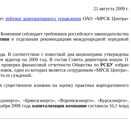
21 августа 2009 г.
ает
рейтинг корпоративного управления
ОАО «МРСК Центра»
. Компания соблюдает требования российского законодательства
ения
и отдельным рекомендациям международной передовой
да. В соответствии с повесткой дня акционерами утверждены
н аудитор на 2009 год. В состав Совета директоров вошли 11
ой проверки финансовой отчетности Общества по
РСБУ
избран
еловек, один из которых является сотрудником «МРСК Центра».
ть ее суждений.
 существенное влияние на оценку практики корпоративного
энерго», «Брянскэнерго», «Воронежэнерго», «Курскэнерго»,
кабря 2008 года
капитализация компании
составила 16,1 млрд