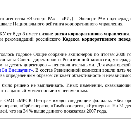
ого агентства «Эксперт РА» – «РИД – Эксперт РА» подтвержд
 шкале Национального рейтинга корпоративного управления.
У от 6 до 8 имеет низкие
риски корпоративного управления
сти рекомендаций российского
Кодекса корпоративного повед
тоялось годовое Общее собрание акционеров по итогам 2008 го
 составы Совета директоров и Ревизионной комиссии, утвержде
ом, и десять директоров – неисполнительными. Для аудиторск
л Би Внешаудит»
. В состав Ревизионной комиссии вошли пять ч
ва определенным образом снижает объективность и независимос
было решено не выплачивать. Иных изменений, оказывающих
нг на данный момент остается неизменным.
тав ОАО «МРСК Центра» входят следующие филиалы: «Белгород
энерго», «Орёлэнерго», «Тамбовэнерго», «Ярэнерго». На 31 де
лей, что на 34 % выше данного показателя 2007 года.