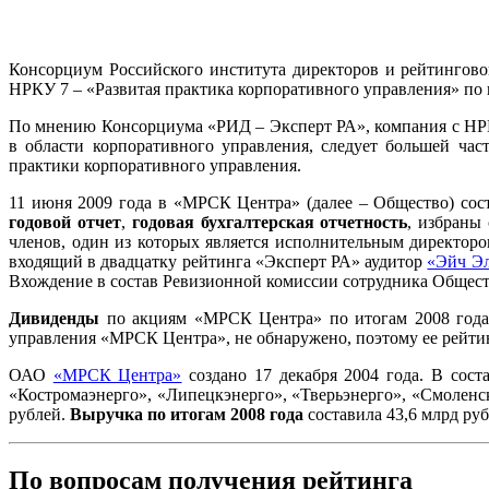
Консорциум Российского института директоров и рейтингов
НРКУ 7 – «Развитая практика корпоративного управления» по
По мнению Консорциума «РИД – Эксперт РА», компания с НРК
в области корпоративного управления, следует большей ча
практики корпоративного управления.
11 июня 2009 года в «МРСК Центра» (далее – Общество) сос
годовой отчет
,
годовая бухгалтерская отчетность
, избраны
членов, один из которых является исполнительным директор
входящий в двадцатку рейтинга «Эксперт РА» аудитор
«Эйч Э
Вхождение в состав Ревизионной комиссии сотрудника Общест
Дивиденды
по акциям «МРСК Центра» по итогам 2008 года 
управления «МРСК Центра», не обнаружено, поэтому ее рейти
ОАО
«МРСК Центра»
создано 17 декабря 2004 года. В сос
«Костромаэнерго», «Липецкэнерго», «Тверьэнерго», «Смоленск
рублей.
Выручка по итогам 2008 года
составила 43,6 млрд руб
По вопросам получения рейтинга