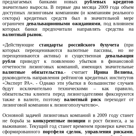
предлагаемых банками новых
рублевых кредитов
значительно выросла. В первые два месяца 2009 года объем
доступных лизинговым компаниям (и компаниям реального
сектора) кредитных средств был в значительной мере
ограничен
девальвационными ожиданиями
, под влиянием
которых банки предпочитали направлять средства на
валютный рынок
.
«Действующие
стандарты российского бухучета
(при
которых переоцениваются валютные пассивы, но не
переоцениваются активы) и существенная
девальвация
рубля
приведут к появлению убытков в финансовой
отчетности лизинговых компаний, имеющих значительные
валютные обязательства
.- считает
Ирина Велиева
,
руководитель направления рейтингов кредитных институтов
«Эксперт РА». - Однако эти убытки в большинстве случаев
будут исключительно техническими – как правило,
обязательства клиента перед лизингодателями фиксируются
также в валюте, поэтому
валютный риск
переходит от
лизинговой компании к лизингополучателю».
Основной задачей лизинговых компаний в 2009 году станет
не борьба за
конкурентные позиции
и рост бизнеса, а за
выживание. Текущий год станет временем проверки качества
сформированного
портфеля сделок
,
управления рисками
,