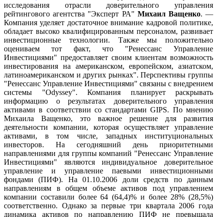
исследования отрасли доверительного управления
рейтингового агентства "Эксперт РА"
Михаил Ващенко
. —
Компания уделяет достаточное внимание кадровой политике,
обладает высоко квалифицированным персоналом, развивает
инвестиционные технологии. Также мы положительно
оцениваем тот факт, что "Ренессанс Управление
Инвестициями" предоставляет своим клиентам возможность
инвестирования на американском, европейском, азиатском,
латиноамериканском и других рынках". Перспективы группы
"Ренессанс Управление Инвестициями" связаны с внедрением
системы "Odyssey". Компания планирует раскрывать
информацию о результатах доверительного управления
активами в соответствии со стандартами GIPS. По мнению
Михаила Ващенко, это важное решение для развития
деятельности компании, которая осуществляет управление
активами, в том числе, западных институциональных
инвесторов. На сегодняшний день приоритетными
направлениями для группы компаний "Ренессанс Управление
Инвестициями" являются индивидуальное доверительное
управление и управление паевыми инвестиционными
фондами (ПИФ). На 01.10.2006 доли средств по данным
направлениям в общем объеме активов под управлением
компании составили более 64 (64,4)% и более 28% (28,5%)
соответственно. Однако за первые три квартала 2006 года
динамика активов по направлению ПИФ не превышала