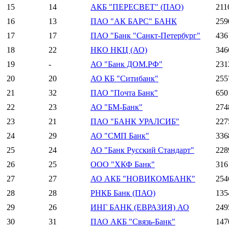
15
14
АКБ "ПЕРЕСВЕТ" (ПАО)
211
16
13
ПАО "АК БАРС" БАНК
259
17
17
ПАО "Банк "Санкт-Петербург"
436
18
22
НКО НКЦ (АО)
346
19
-
АО "Банк ДОМ.РФ"
231
20
20
АО КБ "Ситибанк"
255
21
32
ПАО "Почта Банк"
650
22
23
АО "БМ-Банк"
274
23
21
ПАО "БАНК УРАЛСИБ"
227
24
29
АО "СМП Банк"
336
25
24
АО "Банк Русский Стандарт"
228
26
25
ООО "ХКФ Банк"
316
27
27
АО АКБ "НОВИКОМБАНК"
254
28
28
РНКБ Банк (ПАО)
135
29
26
ИНГ БАНК (ЕВРАЗИЯ) АО
249
30
31
ПАО АКБ "Связь-Банк"
147