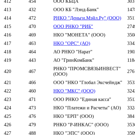
412
454
ООО КБЦА
303
413
432
ООО КБ "Лэнд-Банк"
147
414
472
РНКО "Деньги.Мэйл.Ру" (ООО)
351
415
470
ООО РНКО "РИБ"
274
416
469
НКО "МОНЕТА" (ООО)
350
417
463
НКО "ОРС" (АО)
334
418
464
АО РНКО "Нарат"
190
419
443
АО "ГринКомБанк"
118
РНКО "ПРОМСВЯЗЬИНВЕСТ"
420
467
276
(ООО)
421
466
ООО "НКО "Глобал Эксчейндж"
353
422
460
НКО "МКС" (ООО)
324
423
471
ООО РНКО "Единая касса"
351
424
473
НКО "Платежи и Расчеты" (АО)
332
425
476
НКО "ЕРП" (ООО)
384
426
479
РНКО "Р-ИНКАС" (ООО)
353
427
488
НКО "ЭПС" (ООО)
350