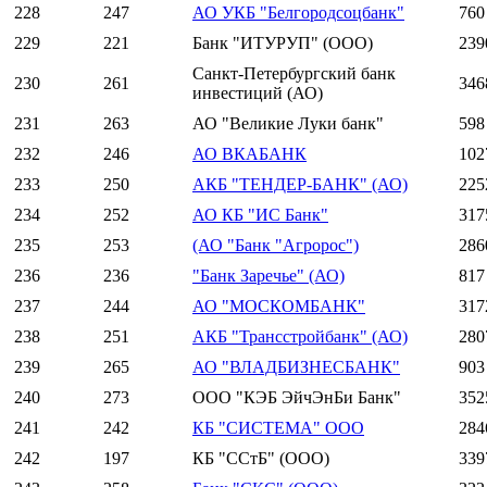
228
247
АО УКБ "Белгородсоцбанк"
760
229
221
Банк "ИТУРУП" (ООО)
239
Санкт-Петербургский банк
230
261
346
инвестиций (АО)
231
263
АО "Великие Луки банк"
598
232
246
АО ВКАБАНК
102
233
250
АКБ "ТЕНДЕР-БАНК" (АО)
225
234
252
АО КБ "ИС Банк"
317
235
253
(АО "Банк "Агророс")
286
236
236
"Банк Заречье" (АО)
817
237
244
АО "МОСКОМБАНК"
317
238
251
АКБ "Трансстройбанк" (АО)
280
239
265
АО "ВЛАДБИЗНЕСБАНК"
903
240
273
ООО "КЭБ ЭйчЭнБи Банк"
352
241
242
КБ "СИСТЕМА" ООО
284
242
197
КБ "ССтБ" (ООО)
339