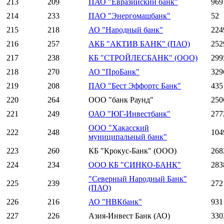
213
209
ПАО "Евразийский банк"
969
214
233
ПАО "Энергомашбанк"
52
215
218
АО "Народный банк"
224
216
257
АКБ "АКТИВ БАНК" (ПАО)
252
217
238
КБ "СТРОЙЛЕСБАНК" (ООО)
299
218
270
АО "ПроБанк"
329
219
208
ПАО "Бест Эффортс Банк"
435
220
264
ООО "банк Раунд"
250
221
249
ОАО "ЮГ-Инвестбанк"
277
ООО "Хакасский
222
248
104
муниципальный банк"
223
260
КБ "Крокус-Банк" (ООО)
268
224
234
ООО КБ "СИНКО-БАНК"
283
"Северный Народный Банк"
225
239
272
(ПАО)
226
216
АО "НВКбанк"
931
227
226
Азия-Инвест Банк (АО)
330