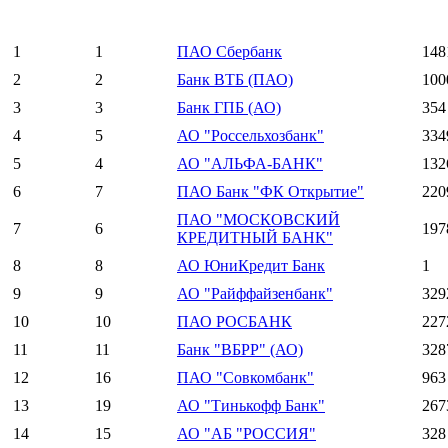
1
1
ПАО Сбербанк
148
2
2
Банк ВТБ (ПАО)
100
3
3
Банк ГПБ (АО)
354
4
5
АО "Россельхозбанк"
334
5
4
АО "АЛЬФА-БАНК"
132
6
7
ПАО Банк "ФК Открытие"
220
ПАО "МОСКОВСКИЙ
7
6
197
КРЕДИТНЫЙ БАНК"
8
8
АО ЮниКредит Банк
1
9
9
АО "Райффайзенбанк"
329
10
10
ПАО РОСБАНК
227
11
11
Банк "ВБРР" (АО)
328
12
16
ПАО "Совкомбанк"
963
13
19
АО "Тинькофф Банк"
267
14
15
АО "АБ "РОССИЯ"
328