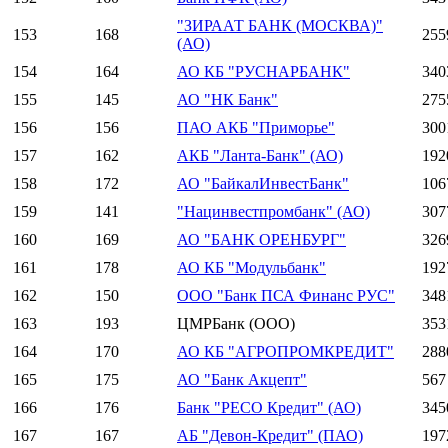
"ЗИРААТ БАНК (МОСКВА)"
153
168
255
(АО)
154
164
АО КБ "РУСНАРБАНК"
340
155
145
АО "НК Банк"
275
156
156
ПАО АКБ "Приморье"
300
157
162
АКБ "Ланта-Банк" (АО)
192
158
172
АО "БайкалИнвестБанк"
106
159
141
"Нацинвестпромбанк" (АО)
307
160
169
АО "БАНК ОРЕНБУРГ"
326
161
178
АО КБ "Модульбанк"
192
162
150
ООО "Банк ПСА Финанс РУС"
348
163
193
ЦМРБанк (ООО)
353
164
170
АО КБ "АГРОПРОМКРЕДИТ"
288
165
175
АО "Банк Акцепт"
567
166
176
Банк "РЕСО Кредит" (АО)
345
167
167
АБ "Девон-Кредит" (ПАО)
197