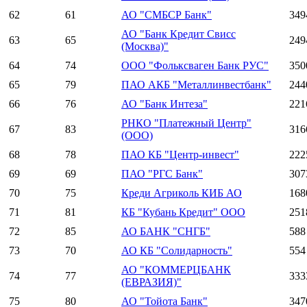
62
61
АО "СМБСР Банк"
349
АО "Банк Кредит Свисс
63
65
249
(Москва)"
64
74
ООО "Фольксваген Банк РУС"
350
65
79
ПАО АКБ "Металлинвестбанк"
244
66
76
АО "Банк Интеза"
221
РНКО "Платежный Центр"
67
83
316
(ООО)
68
78
ПАО КБ "Центр-инвест"
222
69
69
ПАО "РГС Банк"
307
70
75
Креди Агриколь КИБ АО
168
71
81
КБ "Кубань Кредит" ООО
251
72
85
АО БАНК "СНГБ"
588
73
70
АО КБ "Солидарность"
554
АО "КОММЕРЦБАНК
74
77
333
(ЕВРАЗИЯ)"
75
80
АО "Тойота Банк"
347