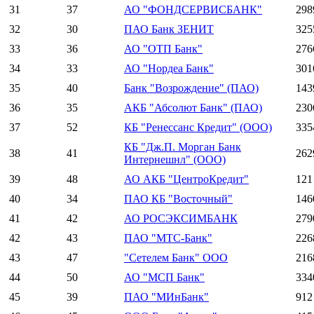
31
37
АО "ФОНДСЕРВИСБАНК"
298
32
30
ПАО Банк ЗЕНИТ
325
33
36
АО "ОТП Банк"
276
34
33
АО "Нордеа Банк"
301
35
40
Банк "Возрождение" (ПАО)
143
36
35
АКБ "Абсолют Банк" (ПАО)
230
37
52
КБ "Ренессанс Кредит" (ООО)
335
КБ "Дж.П. Морган Банк
38
41
262
Интернешнл" (ООО)
39
48
АО АКБ "ЦентроКредит"
121
40
34
ПАО КБ "Восточный"
146
41
42
АО РОСЭКСИМБАНК
279
42
43
ПАО "МТС-Банк"
226
43
47
"Сетелем Банк" ООО
216
44
50
АО "МСП Банк"
334
45
39
ПАО "МИнБанк"
912