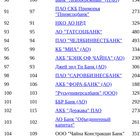
ПАО СКБ Приморья
91
97
273
"Примсоцбанк"
92
91
НКО АО НРД
329
93
95
АО "ТАТСОЦБАНК"
480
94
94
ПАО "ЧЕЛЯБИНВЕСТБАНК"
493
95
99
КБ "МИА" (АО)
334
96
96
АКБ "БЭНК ОФ ЧАЙНА" (АО)
230
97
93
Джей энд Ти Банк (АО)
306
98
104
ПАО "САРОВБИЗНЕСБАНК"
204
99
106
АКБ "ФОРА-БАНК" (АО)
188
100
103
"Русьуниверсалбанк" (ООО)
329
101
101
ББР Банк (АО)
292
102
115
АКБ "Держава" ПАО
273
АО Банк "Объединенный
103
102
261
капитал"
104
109
ООО "Чайна Констракшн Банк"
351