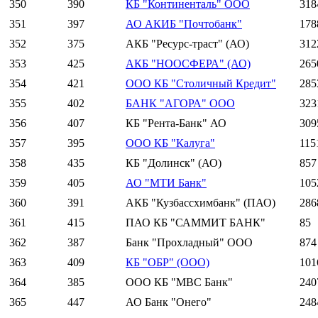
350
390
КБ "Континенталь" ООО
318
351
397
АО АКИБ "Почтобанк"
178
352
375
АКБ "Ресурс-траст" (АО)
312
353
425
АКБ "НООСФЕРА" (АО)
265
354
421
ООО КБ "Столичный Кредит"
285
355
402
БАНК "АГОРА" ООО
323
356
407
КБ "Рента-Банк" АО
309
357
395
ООО КБ "Калуга"
115
358
435
КБ "Долинск" (АО)
857
359
405
АО "МТИ Банк"
105
360
391
АКБ "Кузбассхимбанк" (ПАО)
286
361
415
ПАО КБ "САММИТ БАНК"
85
362
387
Банк "Прохладный" ООО
874
363
409
КБ "ОБР" (ООО)
101
364
385
ООО КБ "МВС Банк"
240
365
447
АО Банк "Онего"
248