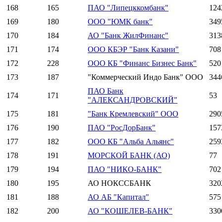
168
165
ПАО "Липецккомбанк"
124
169
180
ООО "ЮМК банк"
349
170
184
АО "Банк ЖилФинанс"
313
171
174
ООО КБЭР "Банк Казани"
708
172
228
ООО КБ "Финанс Бизнес Банк"
520
173
187
"Коммерческий Индо Банк" ООО
344
ПАО Банк
174
171
53
"АЛЕКСАНДРОВСКИЙ"
175
181
"Банк Кремлевский" ООО
290
176
190
ПАО "РосДорБанк"
157
177
182
ООО КБ "Альба Альянс"
259
178
191
МОРСКОЙ БАНК (АО)
77
179
194
ПАО "НИКО-БАНК"
702
180
195
АО НОКССБАНК
320
181
188
АО АБ "Капитал"
575
182
200
АО "КОШЕЛЕВ-БАНК"
330