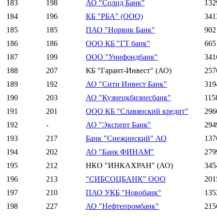
183
198
АО "Солид Банк"
132
184
196
КБ "РБА" (ООО)
341
185
185
ПАО "Норвик Банк"
902
186
186
ООО КБ "ГТ банк"
665
187
199
ООО "Унифондбанк"
341
188
207
КБ "Гарант-Инвест" (АО)
257
189
192
АО "Сити Инвест Банк"
319
190
203
АО "Кузнецкбизнесбанк"
115
191
201
ООО КБ "Славянский кредит"
296
192
-
АО "Эксперт Банк"
294
193
217
Банк "Снежинский" АО
137
194
202
АО "Банк ФИНАМ"
279
195
212
НКО "ИНКАХРАН" (АО)
345
196
213
"СИБСОЦБАНК" ООО
201
197
210
ПАО УКБ "Новобанк"
135
198
227
АО "Нефтепромбанк"
215