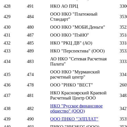
428
491
НКО АО ПРЦ
330
ООО НКО "Платежный
429
484
353
Стандарт"
430
480
ООО НКО "МОБИ.Деньги"
352
431
487
ООО НКО "ПэйЮ"
351
432
485
НКО "РКЦ ДВ" (АО)
331
433
489
НКО "Перспектива" (ООО)
353
АО НКО "Сетевая Расчетная
434
483
333
Палата"
ООО НКО "Мурманский
435
474
334
расчетный центр"
436
478
ООО "РНКО "ВЕСТ"
260
НКО Красноярский Краевой
437
481
348
Расчетный Центр ООО
НКО "Русское финансовое
438
482
342
общество" (ООО)
439
490
ООО ПНКО "ЭЛПЛАТ"
353
440
493
ПНКО "ИНЭКО" (ООО)
352