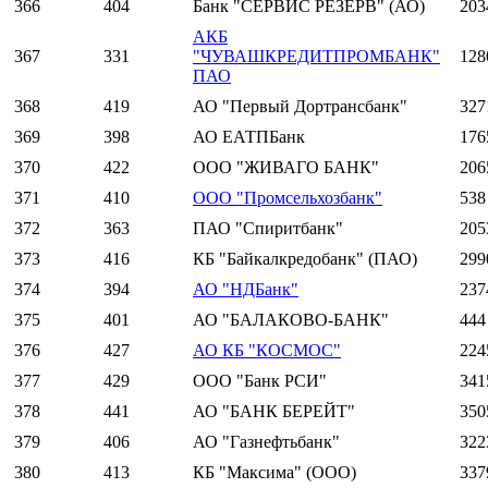
366
404
Банк "СЕРВИС РЕЗЕРВ" (АО)
203
АКБ
367
331
"ЧУВАШКРЕДИТПРОМБАНК"
128
ПАО
368
419
АО "Первый Дортрансбанк"
327
369
398
АО ЕАТПБанк
176
370
422
ООО "ЖИВАГО БАНК"
206
371
410
ООО "Промсельхозбанк"
538
372
363
ПАО "Спиритбанк"
205
373
416
КБ "Байкалкредобанк" (ПАО)
299
374
394
АО "НДБанк"
237
375
401
АО "БАЛАКОВО-БАНК"
444
376
427
АО КБ "КОСМОС"
224
377
429
ООО "Банк РСИ"
341
378
441
АО "БАНК БЕРЕЙТ"
350
379
406
АО "Газнефтьбанк"
322
380
413
КБ "Максима" (ООО)
337