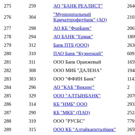
275
259
АО "БАНК РЕАЛИСТ"
264
"Муниципальный
276
304
210
Камчатпрофитбанк" (АО)
277
298
АО КБ "ФорБанк"
206
278
294
АО БАНК "Ермак"
180
279
312
Банк ПТБ (ООО)
263
280
310
ПАО Банк "Кузнецкий"
609
281
311
ООО Банк Оранжевый
165
282
308
ООО МИБ "ДАЛЕНА"
194
283
383
ООО "ФФИН Банк"
114
284
296
АО "КАБ "Викинг"
2
285
329
ООО "АЛТЫНБАНК"
207
286
314
КБ "НМБ" ООО
293
287
290
КБ "МКБ" (ПАО)
252
288
319
ООО "РУСБС"
779
289
315
ООО КБ "Алтайкапиталбанк"
265