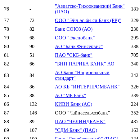
"Азиатско-Тихоокеанский Банк"
76
-
181
(ПАО)
77
72
ООО "Эйч-эс-би-си Банк (РР)"
329
78
82
Банк СОЮЗ (АО)
230
79
68
ООО "Экспобанк"
299
80
90
АО "Банк Финсервис"
338
81
51
ПАО "СКБ-банк"
705
82
66
"БНП ПАРИБА БАНК" АО
340
АО Банк "Национальный
83
84
342
стандарт"
84
86
АО КБ "ИНТЕРПРОМБАНК"
326
85
88
АО "МБ Банк"
339
86
132
КИВИ Банк (АО)
224
87
146
ООО "Чайнасельхозбанк"
352
88
89
ПАО "ЧЕЛИНДБАНК"
485
89
107
"СДМ-Банк" (ПАО)
163
90
100
Банк "Левобережный" (ПАО)
134