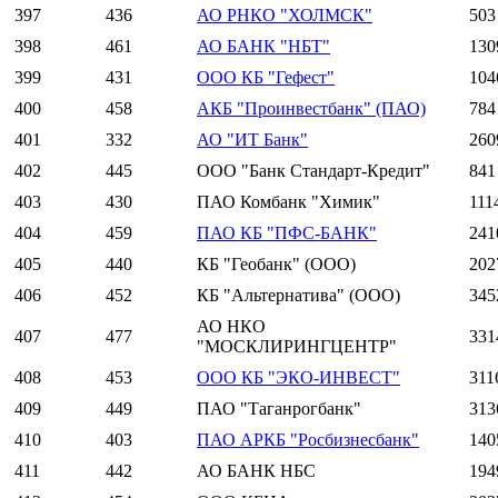
397
436
АО РНКО "ХОЛМСК"
503
398
461
АО БАНК "НБТ"
130
399
431
ООО КБ "Гефест"
104
400
458
АКБ "Проинвестбанк" (ПАО)
784
401
332
АО "ИТ Банк"
260
402
445
ООО "Банк Стандарт-Кредит"
841
403
430
ПАО Комбанк "Химик"
111
404
459
ПАО КБ "ПФС-БАНК"
241
405
440
КБ "Геобанк" (ООО)
202
406
452
КБ "Альтернатива" (ООО)
345
АО НКО
407
477
331
"МОСКЛИРИНГЦЕНТР"
408
453
ООО КБ "ЭКО-ИНВЕСТ"
311
409
449
ПАО "Таганрогбанк"
313
410
403
ПАО АРКБ "Росбизнесбанк"
140
411
442
АО БАНК НБС
194