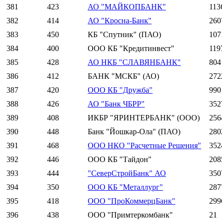
381
423
АО "МАЙКОПБАНК"
113
382
414
АО "Кросна-Банк"
260
383
450
КБ "Спутник" (ПАО)
107
384
400
ООО КБ "Кредитинвест"
119
385
428
АО НКБ "СЛАВЯНБАНК"
804
386
412
БАНК "МСКБ" (АО)
272
387
420
ООО КБ "Дружба"
990
388
426
АО "Банк ЧБРР"
352
389
408
ИКБР "ЯРИНТЕРБАНК" (ООО)
256
390
448
Банк "Йошкар-Ола" (ПАО)
280
391
468
ООО НКО "Расчетные Решения"
352
392
446
ООО КБ "Тайдон"
208
393
444
"СеверСтройБанк" АО
350
394
350
ООО КБ "Металлург"
287
395
418
ООО "ПроКоммерцБанк"
299
396
438
ООО "Примтеркомбанк"
21