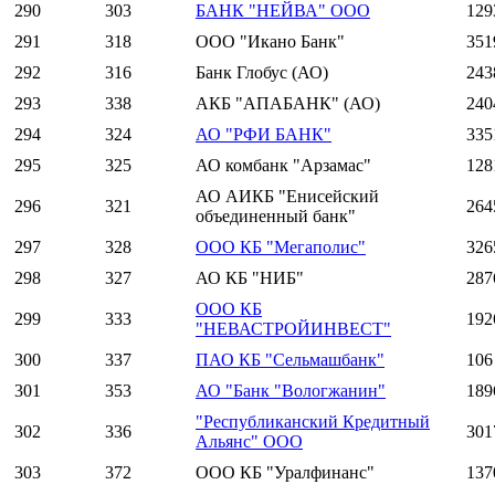
290
303
БАНК "НЕЙВА" ООО
129
291
318
ООО "Икано Банк"
351
292
316
Банк Глобус (АО)
243
293
338
АКБ "АПАБАНК" (АО)
240
294
324
АО "РФИ БАНК"
335
295
325
АО комбанк "Арзамас"
128
АО АИКБ "Енисейский
296
321
264
объединенный банк"
297
328
ООО КБ "Мегаполис"
326
298
327
АО КБ "НИБ"
287
ООО КБ
299
333
192
"НЕВАСТРОЙИНВЕСТ"
300
337
ПАО КБ "Сельмашбанк"
106
301
353
АО "Банк "Вологжанин"
189
"Республиканский Кредитный
302
336
301
Альянс" ООО
303
372
ООО КБ "Уралфинанс"
137