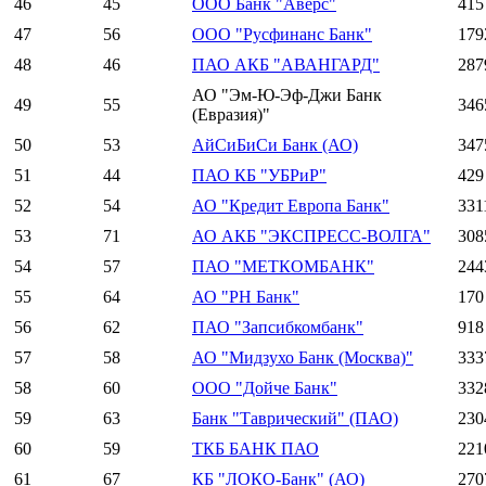
46
45
ООО Банк "Аверс"
415
47
56
ООО "Русфинанс Банк"
179
48
46
ПАО АКБ "АВАНГАРД"
287
АО "Эм-Ю-Эф-Джи Банк
49
55
346
(Евразия)"
50
53
АйСиБиСи Банк (АО)
347
51
44
ПАО КБ "УБРиР"
429
52
54
АО "Кредит Европа Банк"
331
53
71
АО АКБ "ЭКСПРЕСС-ВОЛГА"
308
54
57
ПАО "МЕТКОМБАНК"
244
55
64
АО "РН Банк"
170
56
62
ПАО "Запсибкомбанк"
918
57
58
АО "Мидзухо Банк (Москва)"
333
58
60
ООО "Дойче Банк"
332
59
63
Банк "Таврический" (ПАО)
230
60
59
ТКБ БАНК ПАО
221
61
67
КБ "ЛОКО-Банк" (АО)
270