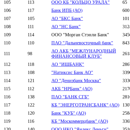
105
113
ООО КБ "КОЛЬЦО УРАЛА"
65
106
117
Банк ИПБ (АО)
600
107
105
АО "БКС Банк"
101
108
111
АО "НС Банк"
312
109
114
ООО "Морган Стэнли Банк"
345
110
110
ПАО "Дальневосточный банк"
843
АО АКБ "МЕЖДУНАРОДНЫЙ
111
98
261
ФИНАНСОВЫЙ КЛУБ"
112
118
АО "ИШБАНК"
286
113
108
"Натиксис Банк АО"
339
114
121
АО "Денизбанк Москва"
333
115
112
АКБ "НРБанк" (АО)
217
116
138
ПАО "БАНК СГБ"
281
117
122
КБ "ЭНЕРГОТРАНСБАНК" (АО)
130
118
120
Банк "КУБ" (АО)
258
119
116
КБ "Москоммерцбанк" (АО)
336
120
140
ООО НКО "Яндекс.Деньги"
351