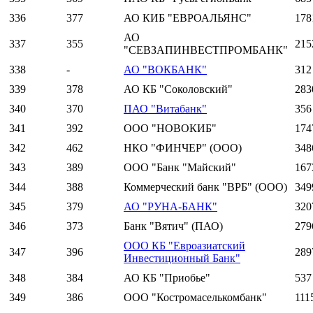
336
377
АО КИБ "ЕВРОАЛЬЯНС"
178
АО
337
355
215
"СЕВЗАПИНВЕСТПРОМБАНК"
338
-
АО "ВОКБАНК"
312
339
378
АО КБ "Соколовский"
283
340
370
ПАО "Витабанк"
356
341
392
ООО "НОВОКИБ"
174
342
462
НКО "ФИНЧЕР" (ООО)
348
343
389
ООО "Банк "Майский"
167
344
388
Коммерческий банк "ВРБ" (ООО)
349
345
379
АО "РУНА-БАНК"
320
346
373
Банк "Вятич" (ПАО)
279
ООО КБ "Евроазиатский
347
396
289
Инвестиционный Банк"
348
384
АО КБ "Приобье"
537
349
386
ООО "Костромаселькомбанк"
111