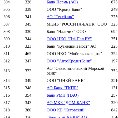
304
326
Банк Пермь (АО)
875
305
339
ООО "Крона-Банк"
249
306
341
АО "Тексбанк"
275
307
345
МКИБ "РОССИТА-БАНК" ООО
325
308
330
Банк "Нальчик" ООО
695
309
344
ООО НКО "ПэйПал РУ"
351
310
323
Банк "Кузнецкий мост" АО
225
311
465
ООО НКО "Мобильная карта"
352
312
347
ООО "АвтоКредитБанк"
197
АО "Севастопольский Морской
313
322
352
банк"
314
349
ООО "ОНЕЙ БАНК"
351
315
348
АО Банк "ТКПБ"
131
316
354
Банк РМП (ПАО)
257
317
343
АО МКБ "ДОМ-БАНК"
320
318
380
ООО КБ "Кетовский"
842
319
376
"Братский АНКБ" АО
114