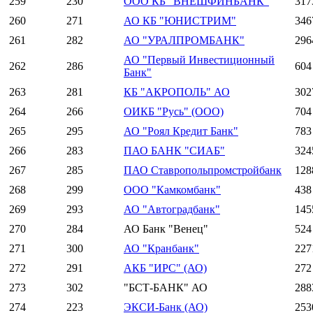
259
230
ООО КБ "ВНЕШФИНБАНК"
317
260
271
АО КБ "ЮНИСТРИМ"
346
261
282
АО "УРАЛПРОМБАНК"
296
АО "Первый Инвестиционный
262
286
604
Банк"
263
281
КБ "АКРОПОЛЬ" АО
302
264
266
ОИКБ "Русь" (ООО)
704
265
295
АО "Роял Кредит Банк"
783
266
283
ПАО БАНК "СИАБ"
324
267
285
ПАО Ставропольпромстройбанк
128
268
299
ООО "Камкомбанк"
438
269
293
АО "Автоградбанк"
145
270
284
АО Банк "Венец"
524
271
300
АО "Кранбанк"
227
272
291
АКБ "ИРС" (АО)
272
273
302
"БСТ-БАНК" АО
288
274
223
ЭКСИ-Банк (АО)
253