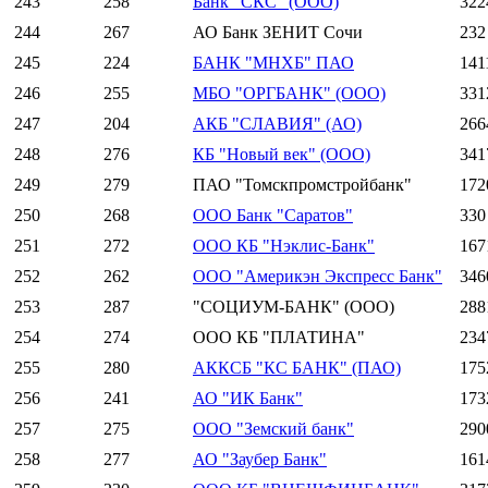
243
258
Банк "СКС" (ООО)
322
244
267
АО Банк ЗЕНИТ Сочи
232
245
224
БАНК "МНХБ" ПАО
141
246
255
МБО "ОРГБАНК" (ООО)
331
247
204
АКБ "СЛАВИЯ" (АО)
266
248
276
КБ "Новый век" (ООО)
341
249
279
ПАО "Томскпромстройбанк"
172
250
268
ООО Банк "Саратов"
330
251
272
ООО КБ "Нэклис-Банк"
167
252
262
ООО "Америкэн Экспресс Банк"
346
253
287
"СОЦИУМ-БАНК" (ООО)
288
254
274
ООО КБ "ПЛАТИНА"
234
255
280
АККСБ "КС БАНК" (ПАО)
175
256
241
АО "ИК Банк"
173
257
275
ООО "Земский банк"
290
258
277
АО "Заубер Банк"
161