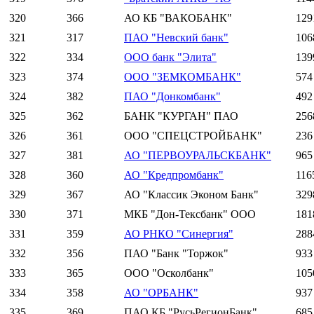
320
366
АО КБ "ВАКОБАНК"
129
321
317
ПАО "Невский банк"
106
322
334
ООО банк "Элита"
139
323
374
ООО "ЗЕМКОМБАНК"
574
324
382
ПАО "Донкомбанк"
492
325
362
БАНК "КУРГАН" ПАО
256
326
361
ООО "СПЕЦСТРОЙБАНК"
236
327
381
АО "ПЕРВОУРАЛЬСКБАНК"
965
328
360
АО "Кредпромбанк"
116
329
367
АО "Классик Эконом Банк"
329
330
371
МКБ "Дон-Тексбанк" ООО
181
331
359
АО РНКО "Синергия"
288
332
356
ПАО "Банк "Торжок"
933
333
365
ООО "Осколбанк"
105
334
358
АО "ОРБАНК"
937
335
369
ПАО КБ "РусьРегионБанк"
685