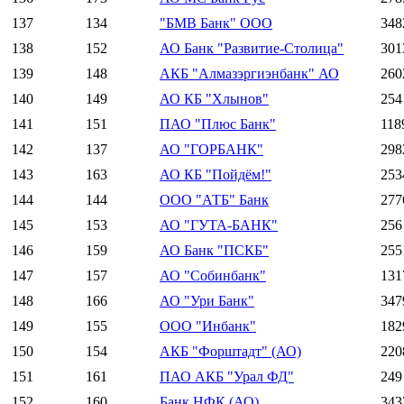
137
134
"БМВ Банк" ООО
348
138
152
АО Банк "Развитие-Столица"
301
139
148
АКБ "Алмазэргиэнбанк" АО
260
140
149
АО КБ "Хлынов"
254
141
151
ПАО "Плюс Банк"
118
142
137
АО "ГОРБАНК"
298
143
163
АО КБ "Пойдём!"
253
144
144
ООО "АТБ" Банк
277
145
153
АО "ГУТА-БАНК"
256
146
159
АО Банк "ПСКБ"
255
147
157
АО "Собинбанк"
131
148
166
АО "Ури Банк"
347
149
155
ООО "Инбанк"
182
150
154
АКБ "Форштадт" (АО)
220
151
161
ПАО АКБ "Урал ФД"
249
152
160
Банк НФК (АО)
343