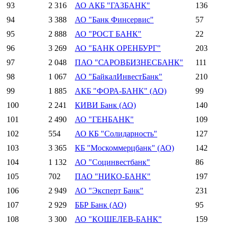
93
2 316
АО АКБ "ГАЗБАНК"
136
94
3 388
АО "Банк Финсервис"
57
95
2 888
АО "РОСТ БАНК"
22
96
3 269
АО "БАНК ОРЕНБУРГ"
203
97
2 048
ПАО "САРОВБИЗНЕСБАНК"
111
98
1 067
АО "БайкалИнвестБанк"
210
99
1 885
АКБ "ФОРА-БАНК" (АО)
99
100
2 241
КИВИ Банк (АО)
140
101
2 490
АО "ГЕНБАНК"
109
102
554
АО КБ "Солидарность"
127
103
3 365
КБ "Москоммерцбанк" (АО)
142
104
1 132
АО "Социнвестбанк"
86
105
702
ПАО "НИКО-БАНК"
197
106
2 949
АО "Эксперт Банк"
231
107
2 929
ББР Банк (АО)
95
108
3 300
АО "КОШЕЛЕВ-БАНК"
159