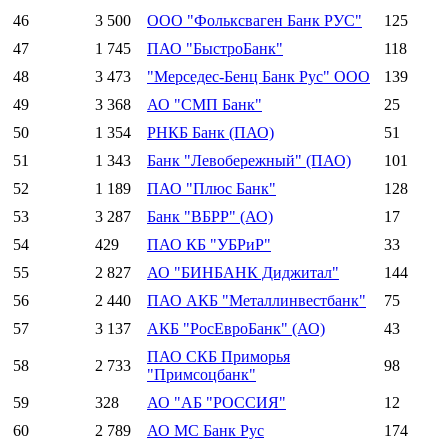
46
3 500
ООО "Фольксваген Банк РУС"
125
47
1 745
ПАО "БыстроБанк"
118
48
3 473
"Мерседес-Бенц Банк Рус" ООО
139
49
3 368
АО "СМП Банк"
25
50
1 354
РНКБ Банк (ПАО)
51
51
1 343
Банк "Левобережный" (ПАО)
101
52
1 189
ПАО "Плюс Банк"
128
53
3 287
Банк "ВБРР" (АО)
17
54
429
ПАО КБ "УБРиР"
33
55
2 827
АО "БИНБАНК Диджитал"
144
56
2 440
ПАО АКБ "Металлинвестбанк"
75
57
3 137
АКБ "РосЕвроБанк" (АО)
43
ПАО СКБ Приморья
58
2 733
98
"Примсоцбанк"
59
328
АО "АБ "РОССИЯ"
12
60
2 789
АО МС Банк Рус
174