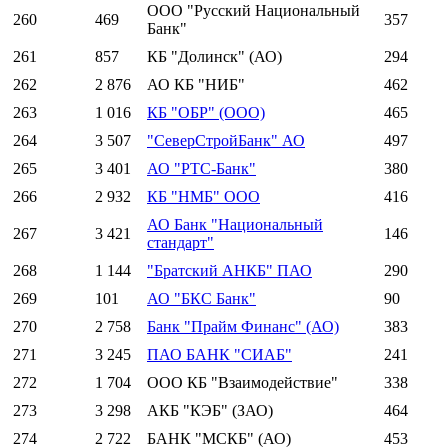
ООО "Русский Национальный
260
469
357
Банк"
261
857
КБ "Долинск" (АО)
294
262
2 876
АО КБ "НИБ"
462
263
1 016
КБ "ОБР" (ООО)
465
264
3 507
"СеверСтройБанк" АО
497
265
3 401
АО "РТС-Банк"
380
266
2 932
КБ "НМБ" ООО
416
АО Банк "Национальный
267
3 421
146
стандарт"
268
1 144
"Братский АНКБ" ПАО
290
269
101
АО "БКС Банк"
90
270
2 758
Банк "Прайм Финанс" (АО)
383
271
3 245
ПАО БАНК "СИАБ"
241
272
1 704
ООО КБ "Взаимодействие"
338
273
3 298
АКБ "КЭБ" (ЗАО)
464
274
2 722
БАНК "МСКБ" (АО)
453