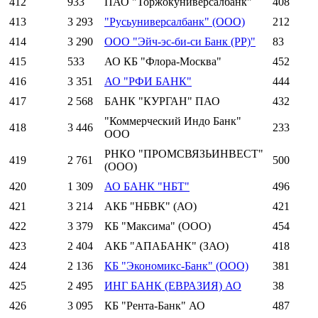
412
933
ПАО "Торжокуниверсалбанк"
408
413
3 293
"Русьуниверсалбанк" (ООО)
212
414
3 290
ООО "Эйч-эс-би-си Банк (РР)"
83
415
533
АО КБ "Флора-Москва"
452
416
3 351
АО "РФИ БАНК"
444
417
2 568
БАНК "КУРГАН" ПАО
432
"Коммерческий Индо Банк"
418
3 446
233
ООО
РНКО "ПРОМСВЯЗЬИНВЕСТ"
419
2 761
500
(ООО)
420
1 309
АО БАНК "НБТ"
496
421
3 214
АКБ "НБВК" (АО)
421
422
3 379
КБ "Максима" (ООО)
454
423
2 404
АКБ "АПАБАНК" (ЗАО)
418
424
2 136
КБ "Экономикс-Банк" (ООО)
381
425
2 495
ИНГ БАНК (ЕВРАЗИЯ) АО
38
426
3 095
КБ "Рента-Банк" АО
487