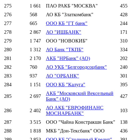
275
1 661
ПАО РАКБ "МОСКВА"
455
276
568
АО КБ "Златкомбанк"
428
277
665
ООО КБ "ГТ банк"
244
278
2 867
АО "ИШБАНК"
171
279
1 747
ООО "НОВОКИБ"
310
280
1 312
АО Банк "ТКПБ"
334
281
2 170
АКБ "НРБанк" (АО)
202
282
760
АО УКБ "Белгородсоцбанк"
240
283
937
АО "ОРБАНК"
301
284
1 151
ООО КБ "Калуга"
395
АКБ "Московский Вексельный
285
2 697
427
Банк" (АО)
АО АКБ "ЕВРОФИНАНС
286
2 402
103
МОСНАРБАНК"
287
3 515
ООО "Чайна Констракшн Банк"
138
288
1 818
МКБ "Дон-Тексбанк" ООО
436
289
2 853
ООО КБ "Столичный Кредит"
391