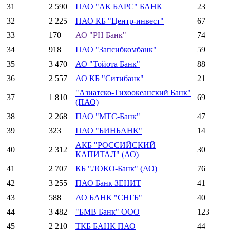
31
2 590
ПАО "АК БАРС" БАНК
23
32
2 225
ПАО КБ "Центр-инвест"
67
33
170
АО "РН Банк"
74
34
918
ПАО "Запсибкомбанк"
59
35
3 470
АО "Тойота Банк"
88
36
2 557
АО КБ "Ситибанк"
21
"Азиатско-Тихоокеанский Банк"
37
1 810
69
(ПАО)
38
2 268
ПАО "МТС-Банк"
47
39
323
ПАО "БИНБАНК"
14
АКБ "РОССИЙСКИЙ
40
2 312
30
КАПИТАЛ" (АО)
41
2 707
КБ "ЛОКО-Банк" (АО)
76
42
3 255
ПАО Банк ЗЕНИТ
41
43
588
АО БАНК "СНГБ"
40
44
3 482
"БМВ Банк" ООО
123
45
2 210
ТКБ БАНК ПАО
44