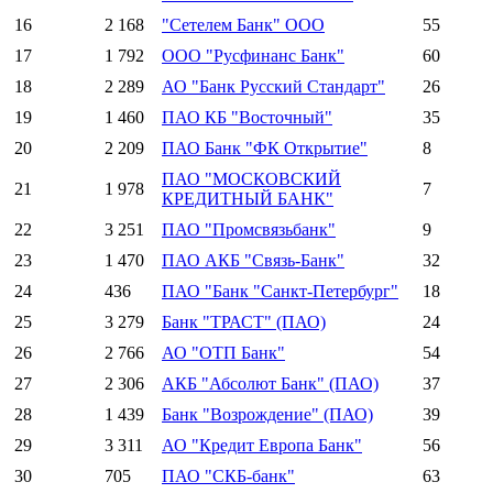
16
2 168
"Сетелем Банк" ООО
55
17
1 792
ООО "Русфинанс Банк"
60
18
2 289
АО "Банк Русский Стандарт"
26
19
1 460
ПАО КБ "Восточный"
35
20
2 209
ПАО Банк "ФК Открытие"
8
ПАО "МОСКОВСКИЙ
21
1 978
7
КРЕДИТНЫЙ БАНК"
22
3 251
ПАО "Промсвязьбанк"
9
23
1 470
ПАО АКБ "Связь-Банк"
32
24
436
ПАО "Банк "Санкт-Петербург"
18
25
3 279
Банк "ТРАСТ" (ПАО)
24
26
2 766
АО "ОТП Банк"
54
27
2 306
АКБ "Абсолют Банк" (ПАО)
37
28
1 439
Банк "Возрождение" (ПАО)
39
29
3 311
АО "Кредит Европа Банк"
56
30
705
ПАО "СКБ-банк"
63