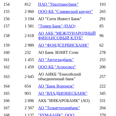
154
812
ПАО "Уралтрансбанк"
193
155
2 960
ООО КБ "Славянский кредит"
265
156
3 194
АО "Сити Инвест Банк"
291
157
1 581
"Тимер Банк" (ПАО)
85
АО АКБ "МЕЖДУНАРОДНЫЙ
158
2 618
96
ФИНАНСОВЫЙ КЛУБ"
159
2 989
АО "ФОНДСЕРВИСБАНК"
62
160
232
АО Банк ЗЕНИТ Сочи
278
161
1 455
АО "Автоградбанк"
255
162
1 459
ООО КБ "Агросоюз"
206
АО АИКБ "Енисейский
163
2 645
257
объединенный банк"
164
654
АО "Банк Воронеж"
222
165
903
АО "ВЛАДБИЗНЕСБАНК"
345
166
2 696
АКБ "ИНКАРОБАНК" (АО)
331
167
2 507
АО "Тольяттихимбанк"
204
168
1 137
"БУМ-БАНК", ООО
379