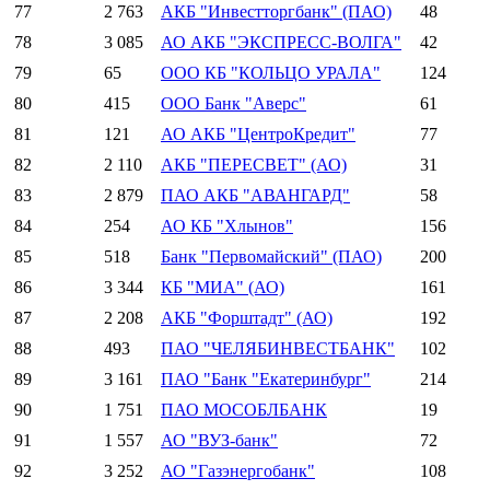
77
2 763
АКБ "Инвестторгбанк" (ПАО)
48
78
3 085
АО АКБ "ЭКСПРЕСС-ВОЛГА"
42
79
65
ООО КБ "КОЛЬЦО УРАЛА"
124
80
415
ООО Банк "Аверс"
61
81
121
АО АКБ "ЦентроКредит"
77
82
2 110
АКБ "ПЕРЕСВЕТ" (АО)
31
83
2 879
ПАО АКБ "АВАНГАРД"
58
84
254
АО КБ "Хлынов"
156
85
518
Банк "Первомайский" (ПАО)
200
86
3 344
КБ "МИА" (АО)
161
87
2 208
АКБ "Форштадт" (АО)
192
88
493
ПАО "ЧЕЛЯБИНВЕСТБАНК"
102
89
3 161
ПАО "Банк "Екатеринбург"
214
90
1 751
ПАО МОСОБЛБАНК
19
91
1 557
АО "ВУЗ-банк"
72
92
3 252
АО "Газэнергобанк"
108