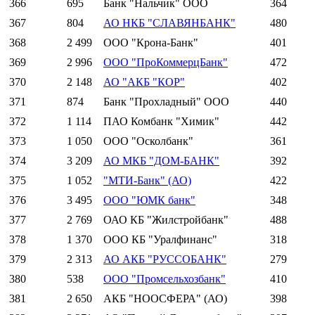
366
695
Банк "Нальчик" ООО
364
367
804
АО НКБ "СЛАВЯНБАНК"
480
368
2 499
ООО "Крона-Банк"
401
369
2 996
ООО "ПроКоммерцБанк"
472
370
2 148
АО "АКБ "КОР"
402
371
874
Банк "Прохладный" ООО
440
372
1 114
ПАО Комбанк "Химик"
442
373
1 050
ООО "Осколбанк"
361
374
3 209
АО МКБ "ДОМ-БАНК"
392
375
1 052
"МТИ-Банк" (АО)
422
376
3 495
ООО "ЮМК банк"
348
377
2 769
ОАО КБ "Жилстройбанк"
488
378
1 370
ООО КБ "Уралфинанс"
318
379
2 313
АО АКБ "РУССОБАНК"
279
380
538
ООО "Промсельхозбанк"
410
381
2 650
АКБ "НООСФЕРА" (АО)
398