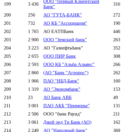
ООО "Первый Клиентский
199
3 436
316
Банк"
200
256
АО "ГУТА-БАНК"
272
201
732
АО КБ "Ассоциация"
190
202
1 765
АО ЕАТПБанк
446
203
2 900
ООО "Земский банк"
263
204
3 223
АО "Газнефтьбанк"
352
205
2 655
ООО ПИР Банк
308
206
2 593
ООО КБ "Альба Альянс"
266
207
2 860
(АО "Банк "Агророс")
262
208
1 966
ПАО "НБД-Банк"
160
209
1 319
АО "Экономбанк"
153
210
23
АО Банк АВБ
49
211
3 001
ПАО АКБ "Приморье"
131
212
2 506
ООО "банк Раунд"
211
213
3 061
Джей энд Ти Банк (АО)
162
214
2 249
АО "Народный банк"
369