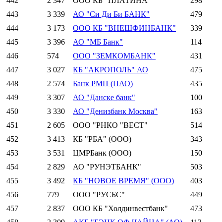
442
2 347
ООО КБ "ПЛАТИНА"
298
443
3 339
АО "Си Ди Би БАНК"
479
444
3 173
ООО КБ "ВНЕШФИНБАНК"
339
445
3 396
АО "МБ Банк"
114
446
574
ООО "ЗЕМКОМБАНК"
431
447
3 027
КБ "АКРОПОЛЬ" АО
475
448
2 574
Банк РМП (ПАО)
435
449
3 307
АО "Данске банк"
100
450
3 330
АО "Денизбанк Москва"
163
451
2 605
ООО "РНКО "ВЕСТ"
514
452
3 413
КБ "РБА" (ООО)
343
453
3 531
ЦМРБанк (ООО)
150
454
2 829
АО "РУНЭТБАНК"
503
455
3 492
КБ "НОВОЕ ВРЕМЯ" (ООО)
403
456
779
ООО "РУСБС"
449
457
2 837
ООО КБ "Холдинвестбанк"
473