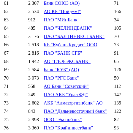
61
2 307
Банк СОЮЗ (АО)
71
62
2 534
АО КБ "Пойд¬м!"
166
63
912
ПАО "МИнБанк"
34
64
485
ПАО "ЧЕЛИНДБАНК"
105
65
3 176
ПАО "БАЛТИНВЕСТБАНК"
70
66
2 518
КБ "Кубань Кредит" ООО
73
67
2 816
ПАО "БАНК СГБ"
91
68
1 942
АО "ГЛОБЭКСБАНК"
65
69
2 584
Банк "КУБ" (АО)
126
70
3 073
ПАО "РГС Банк"
50
71
558
АО Банк "Советский"
112
72
249
ПАО АКБ "Урал ФД"
147
73
2 602
АКБ "Алмазэргиэнбанк" АО
135
74
843
ПАО "Дальневосточный банк"
122
75
2 998
ООО "Экспобанк"
82
76
3 360
ПАО "Крайинвестбанк"
93