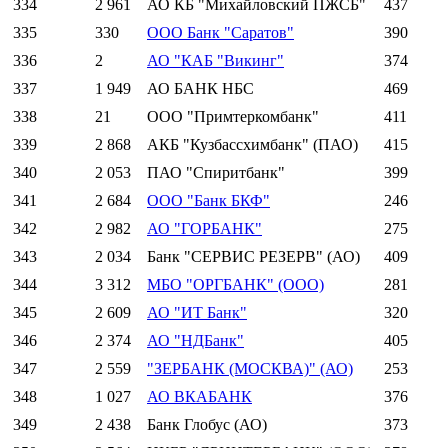
334
2 961
АО КБ "Михайловский ПЖСБ"
437
335
330
ООО Банк "Саратов"
390
336
2
АО "КАБ "Викинг"
374
337
1 949
АО БАНК НБС
469
338
21
ООО "Примтеркомбанк"
411
339
2 868
АКБ "Кузбассхимбанк" (ПАО)
415
340
2 053
ПАО "Спиритбанк"
399
341
2 684
ООО "Банк БКФ"
246
342
2 982
АО "ГОРБАНК"
275
343
2 034
Банк "СЕРВИС РЕЗЕРВ" (АО)
409
344
3 312
МБО "ОРГБАНК" (ООО)
281
345
2 609
АО "ИТ Банк"
320
346
2 374
АО "НДБанк"
405
347
2 559
"ЗЕРБАНК (МОСКВА)" (АО)
253
348
1 027
АО ВКАБАНК
376
349
2 438
Банк Глобус (АО)
373