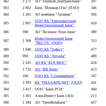
382
3 271
АО "Первый Дортрансбанк"
397
383
2 802
Банк "Йошкар-Ола" (ПАО)
346
384
1 281
АО комбанк "Арзамас"
394
ООО КБ "Евроазиатский
385
2 897
420
Инвестиционный Банк"
386
598
АО "Великие Луки банк"
389
Инвестиционный Банк
387
2 368
353
"ВЕСТА" (ООО)
388
1 046
ООО КБ "Гефест"
477
389
990
ООО КБ "Дружба"
489
390
2 245
АО КБ "КОСМОС"
424
391
1 732
АО "ИК Банк"
413
392
106
ПАО КБ "Сельмашбанк"
347
393
3 393
КБ "РИАЛ-КРЕДИТ" (ООО)
441
394
3 415
ООО "Банк РСИ"
460
395
3 303
Азия-Инвест Банк (АО)
213
396
1 184
АО "ГринКомБанк"
457