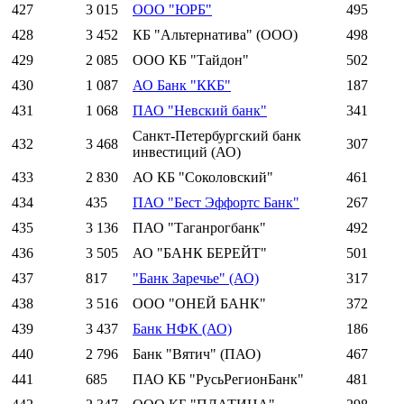
427
3 015
ООО "ЮРБ"
495
428
3 452
КБ "Альтернатива" (ООО)
498
429
2 085
ООО КБ "Тайдон"
502
430
1 087
АО Банк "ККБ"
187
431
1 068
ПАО "Невский банк"
341
Санкт-Петербургский банк
432
3 468
307
инвестиций (АО)
433
2 830
АО КБ "Соколовский"
461
434
435
ПАО "Бест Эффортс Банк"
267
435
3 136
ПАО "Таганрогбанк"
492
436
3 505
АО "БАНК БЕРЕЙТ"
501
437
817
"Банк Заречье" (АО)
317
438
3 516
ООО "ОНЕЙ БАНК"
372
439
3 437
Банк НФК (АО)
186
440
2 796
Банк "Вятич" (ПАО)
467
441
685
ПАО КБ "РусьРегионБанк"
481