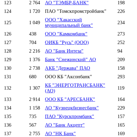
123
2 764
АО "ТЭМБР-БАНК"
198
124
1 720
ПАО "Томскпромстройбанк"
226
ООО "Хакасский
125
1 049
234
муниципальный банк"
126
438
ООО "Камкомбанк"
273
127
704
ОИКБ "Русь" (ООО)
252
128
2 216
АО "Банк Интеза"
94
129
1 376
Банк "Снежинский" АО
209
130
2 738
АКБ "Держава" ПАО
158
131
680
ООО КБ "Аксонбанк"
293
КБ "ЭНЕРГОТРАНСБАНК"
132
1 307
119
(АО)
133
2 914
ООО КБ "АРЕСБАНК"
164
134
1 158
АО "Кузнецкбизнесбанк"
229
135
735
ПАО "Курскпромбанк"
157
136
567
АО "Банк Акцепт"
165
137
2 755
АО "НК Банк"
169