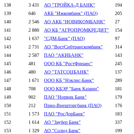
138
3 431
АО "ТРОЙКА-Д БАНК"
194
139
646
АКБ "Ижкомбанк" (ПАО)
205
140
2 546
АО АКБ "НОВИКОМБАНК"
27
141
2 880
АО КБ "АГРОПРОМКРЕДИТ"
154
142
1 637
"СДМ-Банк" (ПАО)
97
143
2 731
АО "ВостСибтранскомбанк"
314
144
2 587
ПАО "АКИБАНК"
143
145
481
ООО КБ "РостФинанс"
245
146
480
АО "ТАТСОЦБАНК"
137
147
1 671
ООО КБ "Нэклис-Банк"
289
148
708
ООО КБЭР "Банк Казани"
181
149
902
ПАО "Норвик Банк"
179
150
212
Прио-Внешторгбанк (ПАО)
176
151
1 573
ПАО "РосДорБанк"
183
152
1 614
АО "Заубер Банк"
337
153
1 329
АО "Солид Банк"
199