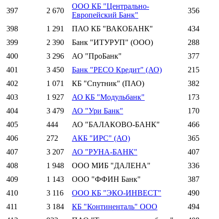
ООО КБ "Центрально-
397
2 670
356
Европейский Банк"
398
1 291
ПАО КБ "ВАКОБАНК"
434
399
2 390
Банк "ИТУРУП" (ООО)
288
400
3 296
АО "ПроБанк"
377
401
3 450
Банк "РЕСО Кредит" (АО)
215
402
1 071
КБ "Спутник" (ПАО)
382
403
1 927
АО КБ "Модульбанк"
173
404
3 479
АО "Ури Банк"
170
405
444
АО "БАЛАКОВО-БАНК"
466
406
272
АКБ "ИРС" (АО)
365
407
3 207
АО "РУНА-БАНК"
407
408
1 948
ООО МИБ "ДАЛЕНА"
336
409
1 143
ООО "ФФИН Банк"
387
410
3 116
ООО КБ "ЭКО-ИНВЕСТ"
490
411
3 184
КБ "Континенталь" ООО
494