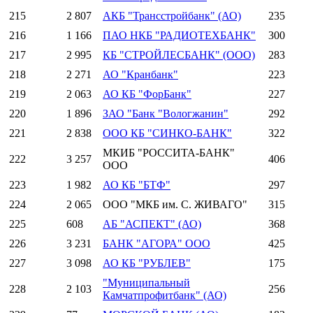
215
2 807
АКБ "Трансстройбанк" (АО)
235
216
1 166
ПАО НКБ "РАДИОТЕХБАНК"
300
217
2 995
КБ "СТРОЙЛЕСБАНК" (ООО)
283
218
2 271
АО "Кранбанк"
223
219
2 063
АО КБ "ФорБанк"
227
220
1 896
ЗАО "Банк "Вологжанин"
292
221
2 838
ООО КБ "СИНКО-БАНК"
322
МКИБ "РОССИТА-БАНК"
222
3 257
406
ООО
223
1 982
АО КБ "БТФ"
297
224
2 065
ООО "МКБ им. С. ЖИВАГО"
315
225
608
АБ "АСПЕКТ" (АО)
368
226
3 231
БАНК "АГОРА" ООО
425
227
3 098
АО КБ "РУБЛЕВ"
175
"Муниципальный
228
2 103
256
Камчатпрофитбанк" (АО)