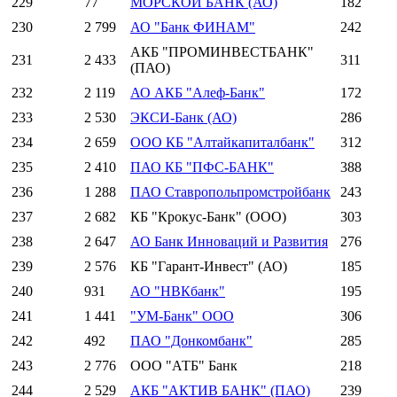
229
77
МОРСКОЙ БАНК (АО)
182
230
2 799
АО "Банк ФИНАМ"
242
АКБ "ПРОМИНВЕСТБАНК"
231
2 433
311
(ПАО)
232
2 119
АО АКБ "Алеф-Банк"
172
233
2 530
ЭКСИ-Банк (АО)
286
234
2 659
ООО КБ "Алтайкапиталбанк"
312
235
2 410
ПАО КБ "ПФС-БАНК"
388
236
1 288
ПАО Ставропольпромстройбанк
243
237
2 682
КБ "Крокус-Банк" (ООО)
303
238
2 647
АО Банк Инноваций и Развития
276
239
2 576
КБ "Гарант-Инвест" (АО)
185
240
931
АО "НВКбанк"
195
241
1 441
"УМ-Банк" ООО
306
242
492
ПАО "Донкомбанк"
285
243
2 776
ООО "АТБ" Банк
218
244
2 529
АКБ "АКТИВ БАНК" (ПАО)
239