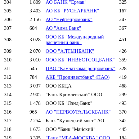
304
1 809
АО БАНК "Ермак"
325
305
3 403
АО КБ "РУСНАРБАНК"
167
306
2 156
АО "Нефтепромбанк"
247
307
604
АО "Алма Банк"
367
ООО КБ "Международный
308
3 028
451
расчетный банк"
309
2 070
ООО "АЛТЫНБАНК"
426
310
3 010
ООО КБ "ИНВЕСТСОЦБАНК"
359
311
545
ПАО "Камчаткомагропромбанк"
328
312
784
АКБ "Проинвестбанк" (ПАО)
419
313
3 037
ООО КБЦА
468
314
2 905
"Банк Кремлевский" ООО
299
315
1 478
ООО КБ "Лэнд-Банк"
493
316
965
АО "ПЕРВОУРАЛЬСКБАНК"
370
317
2 254
Банк "Кузнецкий мост" АО
342
318
1 673
ООО "Банк "Майский"
445
319
3 395
"Банк "МБА-МОСКВА" ООО
184