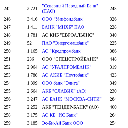
"Северный Народный Банк"
245
2 721
248
(ПАО)
246
3 416
ООО "Унифондбанк"
326
247
1 411
БАНК "МНХБ" ПАО
228
248
1 781
АО КИБ "ЕВРОАЛЬЯНС"
340
249
52
ПАО "Энергомашбанк"
225
250
1 165
АО "Кредпромбанк"
386
251
236
ООО "СПЕЦСТРОЙБАНК"
448
252
2 964
АО "УРАЛПРОМБАНК"
319
253
1 788
АО АКИБ "Почтобанк"
423
254
1 399
ООО банк "Элита"
349
255
2 664
АКБ "СЛАВИЯ" (АО)
230
256
3 247
АО БАНК "МОСКВА-СИТИ"
284
257
2 252
АКБ "ТЕНДЕР-БАНК" (АО)
400
258
3 175
АО КБ "ИС Банк"
264
259
3 185
Эс-Би-Ай Банк ООО
254