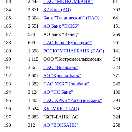
183
2 443
ПАО "МЕТКОМБАНК"
81
184
2 851
К2 Банк (АО)
363
185
2 304
Банк "Таврический" (ПАО)
64
186
2 551
АО Банк "ПСКБ"
151
187
524
АО Банк "Венец"
269
188
609
ПАО Банк "Кузнецкий"
261
189
1 398
РОСКОМСНАББАНК (ПАО)
141
190
1 115
ООО "Костромаселькомбанк"
344
191
356
ПАО "Витабанк"
323
192
2 607
АО "Кросна-Банк"
371
193
1 352
ПАО УКБ "Новобанк"
249
194
3 124
АО "НС Банк"
130
195
1 405
ПАО АРКБ "Росбизнесбанк"
393
196
2 524
КБ "МКБ" (ПАО)
332
197
2 883
"БСТ-БАНК" АО
324
198
312
АО "ВОКБАНК"
258