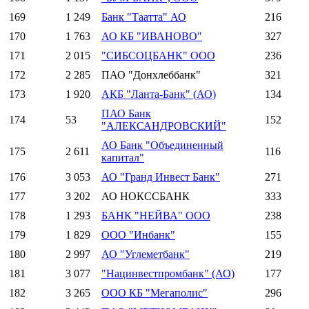
169
1 249
Банк "Таатта" АО
216
170
1 763
АО КБ "ИВАНОВО"
327
171
2 015
"СИБСОЦБАНК" ООО
236
172
2 285
ПАО "Донхлеббанк"
321
173
1 920
АКБ "Ланта-Банк" (АО)
134
ПАО Банк
174
53
152
"АЛЕКСАНДРОВСКИЙ"
АО Банк "Объединенный
175
2 611
116
капитал"
176
3 053
АО "Гранд Инвест Банк"
271
177
3 202
АО НОКССБАНК
333
178
1 293
БАНК "НЕЙВА" ООО
238
179
1 829
ООО "Инбанк"
155
180
2 997
АО "Углеметбанк"
219
181
3 077
"Нацинвестпромбанк" (АО)
177
182
3 265
ООО КБ "Мегаполис"
296