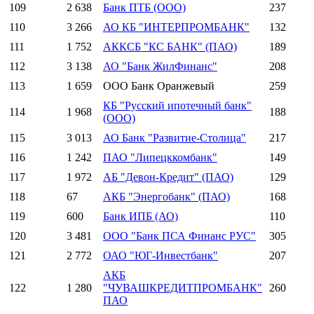
109
2 638
Банк ПТБ (ООО)
237
110
3 266
АО КБ "ИНТЕРПРОМБАНК"
132
111
1 752
АККСБ "КС БАНК" (ПАО)
189
112
3 138
АО "Банк ЖилФинанс"
208
113
1 659
ООО Банк Оранжевый
259
КБ "Русский ипотечный банк"
114
1 968
188
(ООО)
115
3 013
АО Банк "Развитие-Столица"
217
116
1 242
ПАО "Липецккомбанк"
149
117
1 972
АБ "Девон-Кредит" (ПАО)
129
118
67
АКБ "Энергобанк" (ПАО)
168
119
600
Банк ИПБ (АО)
110
120
3 481
ООО "Банк ПСА Финанс РУС"
305
121
2 772
ОАО "ЮГ-Инвестбанк"
207
АКБ
122
1 280
"ЧУВАШКРЕДИТПРОМБАНК"
260
ПАО