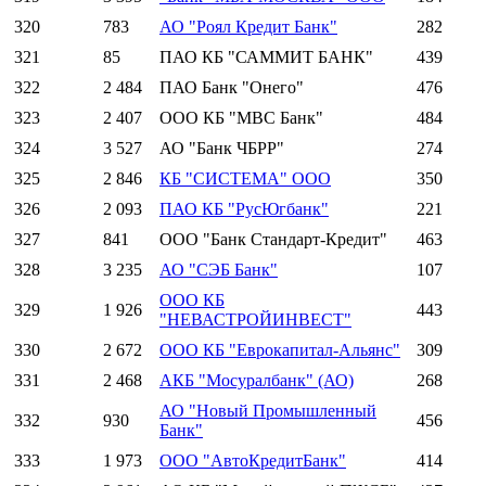
320
783
АО "Роял Кредит Банк"
282
321
85
ПАО КБ "САММИТ БАНК"
439
322
2 484
ПАО Банк "Онего"
476
323
2 407
ООО КБ "МВС Банк"
484
324
3 527
АО "Банк ЧБРР"
274
325
2 846
КБ "СИСТЕМА" ООО
350
326
2 093
ПАО КБ "РусЮгбанк"
221
327
841
ООО "Банк Стандарт-Кредит"
463
328
3 235
АО "СЭБ Банк"
107
ООО КБ
329
1 926
443
"НЕВАСТРОЙИНВЕСТ"
330
2 672
ООО КБ "Еврокапитал-Альянс"
309
331
2 468
АКБ "Мосуралбанк" (АО)
268
АО "Новый Промышленный
332
930
456
Банк"
333
1 973
ООО "АвтоКредитБанк"
414