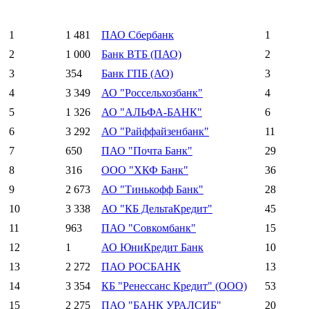
1
1 481
ПАО Сбербанк
1
2
1 000
Банк ВТБ (ПАО)
2
3
354
Банк ГПБ (АО)
3
4
3 349
АО "Россельхозбанк"
4
5
1 326
АО "АЛЬФА-БАНК"
6
6
3 292
АО "Райффайзенбанк"
11
7
650
ПАО "Почта Банк"
29
8
316
ООО "ХКФ Банк"
36
9
2 673
АО "Тинькофф Банк"
28
10
3 338
АО "КБ ДельтаКредит"
45
11
963
ПАО "Совкомбанк"
15
12
1
АО ЮниКредит Банк
10
13
2 272
ПАО РОСБАНК
13
14
3 354
КБ "Ренессанс Кредит" (ООО)
53
15
2 275
ПАО "БАНК УРАЛСИБ"
20