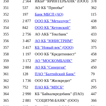
350
2 564
ИКБР "ЯРИНТЕРБАНК" (ООО)
378
351
537
АО КБ "Приобье"
362
352
197
Банк МБСП (АО)
115
353
2 877
ООО КБ "Металлург"
438
354
842
ООО КБ "Кетовский"
385
355
2 756
АО АКБ "Тексбанк"
433
356
3 467
АО КБ "ЮНИСТРИМ"
302
357
3 417
КБ "Новый век" (ООО)
375
358
1 197
ООО КБ "Кредитинвест"
458
359
3 172
АО "МОСКОМБАНК"
287
360
2 884
АО КБ "Синергия"
450
361
128
ПАО "Балтийский Банк"
79
362
1 736
ООО КБ "Жилкредит"
471
363
752
ПАО КБ "МПСБ"
295
364
2 990
КБ "Байкалкредобанк" (ПАО)
447
365
2 881
"СОЦИУМ-БАНК" (ООО)
366