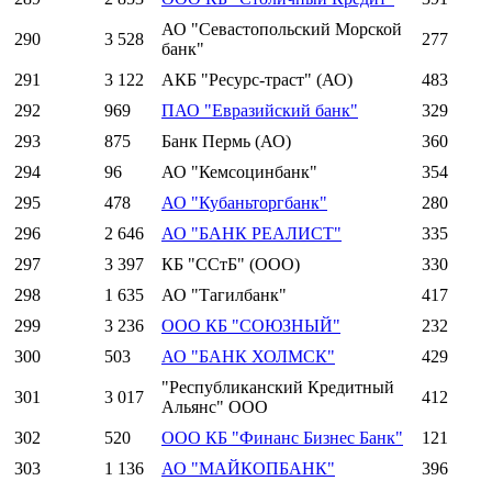
АО "Севастопольский Морской
290
3 528
277
банк"
291
3 122
АКБ "Ресурс-траст" (АО)
483
292
969
ПАО "Евразийский банк"
329
293
875
Банк Пермь (АО)
360
294
96
АО "Кемсоцинбанк"
354
295
478
АО "Кубаньторгбанк"
280
296
2 646
АО "БАНК РЕАЛИСТ"
335
297
3 397
КБ "ССтБ" (ООО)
330
298
1 635
АО "Тагилбанк"
417
299
3 236
ООО КБ "СОЮЗНЫЙ"
232
300
503
АО "БАНК ХОЛМСК"
429
"Республиканский Кредитный
301
3 017
412
Альянс" ООО
302
520
ООО КБ "Финанс Бизнес Банк"
121
303
1 136
АО "МАЙКОПБАНК"
396