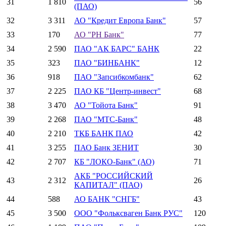
31
1 810
56
(ПАО)
32
3 311
АО "Кредит Европа Банк"
57
33
170
АО "РН Банк"
77
34
2 590
ПАО "АК БАРС" БАНК
22
35
323
ПАО "БИНБАНК"
12
36
918
ПАО "Запсибкомбанк"
62
37
2 225
ПАО КБ "Центр-инвест"
68
38
3 470
АО "Тойота Банк"
91
39
2 268
ПАО "МТС-Банк"
48
40
2 210
ТКБ БАНК ПАО
42
41
3 255
ПАО Банк ЗЕНИТ
30
42
2 707
КБ "ЛОКО-Банк" (АО)
71
АКБ "РОССИЙСКИЙ
43
2 312
26
КАПИТАЛ" (ПАО)
44
588
АО БАНК "СНГБ"
43
45
3 500
ООО "Фольксваген Банк РУС"
120