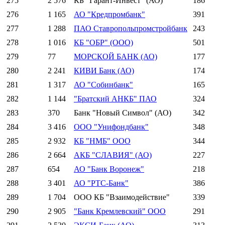
275
2 576
КБ "Гарант-Инвест" (АО)
186
276
1 165
АО "Кредпромбанк"
391
277
1 288
ПАО Ставропольпромстройбанк
243
278
1 016
КБ "ОБР" (ООО)
501
279
77
МОРСКОЙ БАНК (АО)
177
280
2 241
КИВИ Банк (АО)
174
281
1 317
АО "Собинбанк"
165
282
1 144
"Братский АНКБ" ПАО
324
283
370
Банк "Новый Символ" (АО)
342
284
3 416
ООО "Унифондбанк"
348
285
2 932
КБ "НМБ" ООО
344
286
2 664
АКБ "СЛАВИЯ" (АО)
227
287
654
АО "Банк Воронеж"
218
288
3 401
АО "РТС-Банк"
386
289
1 704
ООО КБ "Взаимодействие"
339
290
2 905
"Банк Кремлевский" ООО
291