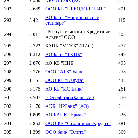
291
2 530
ЭКСИ-Банк (АО)
313
292
2 649
ООО КБ "ПРЕОДОЛЕНИЕ"
401
АО Банк "Национальный
293
3 421
115
стандарт"
"Республиканский Кредитный
294
3 017
403
Альянс" ООО
295
2 722
БАНК "МСКБ" (ПАО)
477
296
1 312
АО Банк "ТКПБ"
349
297
2 876
АО КБ "НИБ"
495
298
2 776
ООО "АТБ" Банк
258
299
1 151
ООО КБ "Калуга"
438
300
3 175
АО КБ "ИС Банк"
261
301
3 507
"СеверСтройБанк" АО
550
302
2 170
АКБ "НРБанк" (АО)
214
303
1 809
АО БАНК "Ермак"
326
304
2 853
ООО КБ "Столичный Кредит"
381
305
1 399
ООО банк "Элита"
369