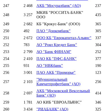
247
2 468
АКБ "Мосуралбанк" (АО)
237
МКИБ "РОССИТА-БАНК"
248
3 257
435
ООО
249
2 682
КБ "Крокус-Банк" (ООО)
365
250
492
ПАО "Донкомбанк"
305
251
2 672
ООО КБ "Еврокапитал-Альянс"
337
252
783
АО "Роял Кредит Банк"
304
253
2 799
АО "Банк ФИНАМ"
252
254
2 410
ПАО КБ "ПФС-БАНК"
377
255
931
АО "НВКбанк"
190
256
3 001
ПАО АКБ "Приморье"
123
"Муниципальный
257
2 103
256
Камчатпрофитбанк" (АО)
АКБ "Московский Вексельный
258
2 697
414
Банк" (АО)
259
1 781
АО КИБ "ЕВРОАЛЬЯНС"
346
260
3 434
"РИАБАНК" (АО)
325