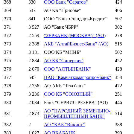
368
330
ООО Банк "Саратов"
424
369
537
АО КБ "Приобье"
406
370
841
ООО "Банк Стандарт-Кредит"
507
371
3 527
АО "Банк ЧБРР"
302
372
2 559
"ЗЕРБАНК (МОСКВА)" (АО)
278
373
2 388
АКБ "АлтайБизнес-Банк" (АО)
515
374
3 181
ООО КБ "МНИБ"
502
375
2 884
АО КБ "Синергия"
452
376
2 070
ООО "АЛТЫНБАНК"
428
377
545
ПАО "Камчаткомагропромбанк"
354
378
2 756
АО АКБ "Тексбанк"
472
379
3 236
ООО КБ "СОЮЗНЫЙ"
251
380
2 034
Банк "СЕРВИС РЕЗЕРВ" (АО)
446
АО "НАРОДНЫЙ ЗЕМЕЛЬНО-
381
2 873
514
ПРОМЫШЛЕННЫЙ БАНК"
382
2
АО "КАБ "Викинг"
388
383
1 027
АО ВКАБАНК
390