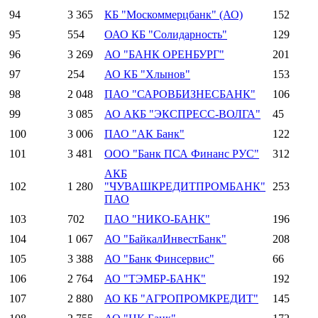
94
3 365
КБ "Москоммерцбанк" (АО)
152
95
554
ОАО КБ "Солидарность"
129
96
3 269
АО "БАНК ОРЕНБУРГ"
201
97
254
АО КБ "Хлынов"
153
98
2 048
ПАО "САРОВБИЗНЕСБАНК"
106
99
3 085
АО АКБ "ЭКСПРЕСС-ВОЛГА"
45
100
3 006
ПАО "АК Банк"
122
101
3 481
ООО "Банк ПСА Финанс РУС"
312
АКБ
102
1 280
"ЧУВАШКРЕДИТПРОМБАНК"
253
ПАО
103
702
ПАО "НИКО-БАНК"
196
104
1 067
АО "БайкалИнвестБанк"
208
105
3 388
АО "Банк Финсервис"
66
106
2 764
АО "ТЭМБР-БАНК"
192
107
2 880
АО КБ "АГРОПРОМКРЕДИТ"
145