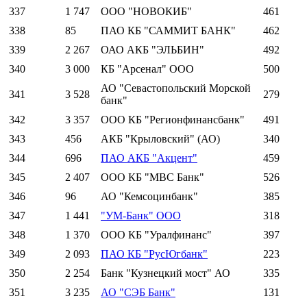
337
1 747
ООО "НОВОКИБ"
461
338
85
ПАО КБ "САММИТ БАНК"
462
339
2 267
ОАО АКБ "ЭЛЬБИН"
492
340
3 000
КБ "Арсенал" ООО
500
АО "Севастопольский Морской
341
3 528
279
банк"
342
3 357
ООО КБ "Регионфинансбанк"
491
343
456
АКБ "Крыловский" (АО)
340
344
696
ПАО АКБ "Акцент"
459
345
2 407
ООО КБ "МВС Банк"
526
346
96
АО "Кемсоцинбанк"
385
347
1 441
"УМ-Банк" ООО
318
348
1 370
ООО КБ "Уралфинанс"
397
349
2 093
ПАО КБ "РусЮгбанк"
223
350
2 254
Банк "Кузнецкий мост" АО
335
351
3 235
АО "СЭБ Банк"
131