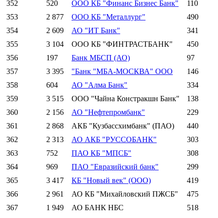
352
520
ООО КБ "Финанс Бизнес Банк"
110
353
2 877
ООО КБ "Металлург"
490
354
2 609
АО "ИТ Банк"
341
355
3 104
ООО КБ "ФИНТРАСТБАНК"
450
356
197
Банк МБСП (АО)
97
357
3 395
"Банк "МБА-МОСКВА" ООО
146
358
604
АО "Алма Банк"
334
359
3 515
ООО "Чайна Констракшн Банк"
138
360
2 156
АО "Нефтепромбанк"
229
361
2 868
АКБ "Кузбассхимбанк" (ПАО)
440
362
2 313
АО АКБ "РУССОБАНК"
303
363
752
ПАО КБ "МПСБ"
308
364
969
ПАО "Евразийский банк"
299
365
3 417
КБ "Новый век" (ООО)
419
366
2 961
АО КБ "Михайловский ПЖСБ"
475
367
1 949
АО БАНК НБС
518