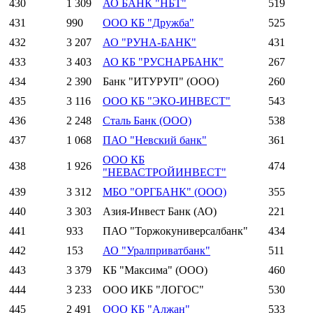
430
1 309
АО БАНК "НБТ"
519
431
990
ООО КБ "Дружба"
525
432
3 207
АО "РУНА-БАНК"
431
433
3 403
АО КБ "РУСНАРБАНК"
267
434
2 390
Банк "ИТУРУП" (ООО)
260
435
3 116
ООО КБ "ЭКО-ИНВЕСТ"
543
436
2 248
Сталь Банк (ООО)
538
437
1 068
ПАО "Невский банк"
361
ООО КБ
438
1 926
474
"НЕВАСТРОЙИНВЕСТ"
439
3 312
МБО "ОРГБАНК" (ООО)
355
440
3 303
Азия-Инвест Банк (АО)
221
441
933
ПАО "Торжокуниверсалбанк"
434
442
153
АО "Уралприватбанк"
511
443
3 379
КБ "Максима" (ООО)
460
444
3 233
ООО ИКБ "ЛОГОС"
530
445
2 491
ООО КБ "Алжан"
533