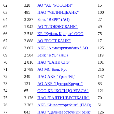
62
328
АО "АБ "РОССИЯ"
15
63
485
ПАО "ЧЕЛИНДБАНК"
100
64
3 287
Банк "ВБРР" (АО)
27
65
1 942
АО "ГЛОБЭКСБАНК"
49
66
2 518
КБ "Кубань Кредит" ООО
75
67
2 888
АО "РОСТ БАНК"
17
68
2 602
АКБ "Алмазэргиэнбанк" АО
125
69
2 584
Банк "КУБ" (АО)
119
70
2 816
ПАО "БАНК СГБ"
101
71
2 789
АО МС Банк Рус
216
72
249
ПАО АКБ "Урал ФД"
147
73
121
АО АКБ "ЦентроКредит"
83
74
65
ООО КБ "КОЛЬЦО УРАЛА"
121
75
3 176
ПАО "БАЛТИНВЕСТБАНК"
70
76
2 763
АКБ "Инвестторгбанк" (ПАО)
51
77
843
ПАО "Дальневосточный банк"
126