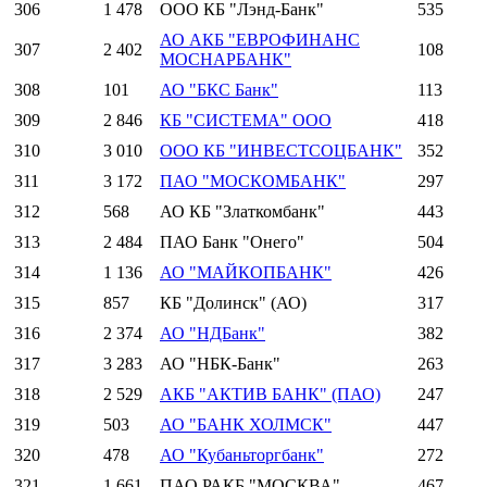
306
1 478
ООО КБ "Лэнд-Банк"
535
АО АКБ "ЕВРОФИНАНС
307
2 402
108
МОСНАРБАНК"
308
101
АО "БКС Банк"
113
309
2 846
КБ "СИСТЕМА" ООО
418
310
3 010
ООО КБ "ИНВЕСТСОЦБАНК"
352
311
3 172
ПАО "МОСКОМБАНК"
297
312
568
АО КБ "Златкомбанк"
443
313
2 484
ПАО Банк "Онего"
504
314
1 136
АО "МАЙКОПБАНК"
426
315
857
КБ "Долинск" (АО)
317
316
2 374
АО "НДБанк"
382
317
3 283
АО "НБК-Банк"
263
318
2 529
АКБ "АКТИВ БАНК" (ПАО)
247
319
503
АО "БАНК ХОЛМСК"
447
320
478
АО "Кубаньторгбанк"
272
321
1 661
ПАО РАКБ "МОСКВА"
467