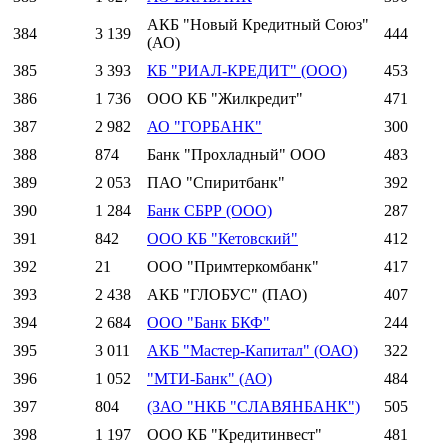
АКБ "Новый Кредитный Союз"
384
3 139
444
(АО)
385
3 393
КБ "РИАЛ-КРЕДИТ" (ООО)
453
386
1 736
ООО КБ "Жилкредит"
471
387
2 982
АО "ГОРБАНК"
300
388
874
Банк "Прохладный" ООО
483
389
2 053
ПАО "Спиритбанк"
392
390
1 284
Банк СБРР (ООО)
287
391
842
ООО КБ "Кетовский"
412
392
21
ООО "Примтеркомбанк"
417
393
2 438
АКБ "ГЛОБУС" (ПАО)
407
394
2 684
ООО "Банк БКФ"
244
395
3 011
АКБ "Мастер-Капитал" (ОАО)
322
396
1 052
"МТИ-Банк" (АО)
484
397
804
(ЗАО "НКБ "СЛАВЯНБАНК")
505
398
1 197
ООО КБ "Кредитинвест"
481