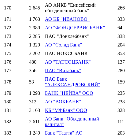
АО АИКБ "Енисейский
170
2 645
266
объединенный банк"
171
1 763
АО КБ "ИВАНОВО"
333
172
2 989
АО "ФОНДСЕРВИСБАНК"
64
173
2 285
ПАО "Донхлеббанк"
338
174
1 329
АО "Солид Банк"
204
175
3 202
ПАО НОКССБАНК
353
176
480
АО "ТАТСОЦБАНК"
137
177
356
ПАО "Витабанк"
280
ПАО Банк
178
53
159
"АЛЕКСАНДРОВСКИЙ"
179
1 293
БАНК "НЕЙВА" ООО
235
180
312
АО "ВОКБАНК"
238
181
3 163
КБ "МФБанк" ООО
328
АО Банк "Объединенный
182
2 611
111
капитал"
183
1 249
Банк "Таатта" АО
203