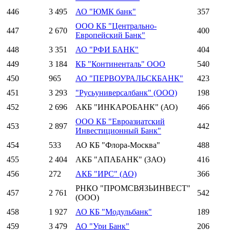
446
3 495
АО "ЮМК банк"
357
ООО КБ "Центрально-
447
2 670
400
Европейский Банк"
448
3 351
АО "РФИ БАНК"
404
449
3 184
КБ "Континенталь" ООО
540
450
965
АО "ПЕРВОУРАЛЬСКБАНК"
423
451
3 293
"Русьуниверсалбанк" (ООО)
198
452
2 696
АКБ "ИНКАРОБАНК" (АО)
466
ООО КБ "Евроазиатский
453
2 897
442
Инвестиционный Банк"
454
533
АО КБ "Флора-Москва"
488
455
2 404
АКБ "АПАБАНК" (ЗАО)
416
456
272
АКБ "ИРС" (АО)
366
РНКО "ПРОМСВЯЗЬИНВЕСТ"
457
2 761
542
(ООО)
458
1 927
АО КБ "Модульбанк"
189
459
3 479
АО "Ури Банк"
206