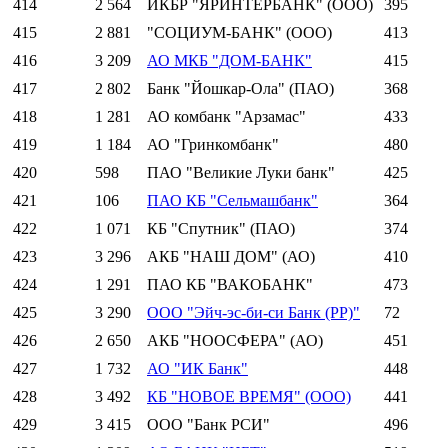
414
2 564
ИКБР "ЯРИНТЕРБАНК" (ООО)
395
415
2 881
"СОЦИУМ-БАНК" (ООО)
413
416
3 209
АО МКБ "ДОМ-БАНК"
415
417
2 802
Банк "Йошкар-Ола" (ПАО)
368
418
1 281
АО комбанк "Арзамас"
433
419
1 184
АО "Гринкомбанк"
480
420
598
ПАО "Великие Луки банк"
425
421
106
ПАО КБ "Сельмашбанк"
364
422
1 071
КБ "Спутник" (ПАО)
374
423
3 296
АКБ "НАШ ДОМ" (АО)
410
424
1 291
ПАО КБ "ВАКОБАНК"
473
425
3 290
ООО "Эйч-эс-би-си Банк (РР)"
72
426
2 650
АКБ "НООСФЕРА" (АО)
451
427
1 732
АО "ИК Банк"
448
428
3 492
КБ "НОВОЕ ВРЕМЯ" (ООО)
441
429
3 415
ООО "Банк РСИ"
496