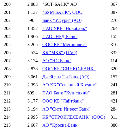
200
2 883
"БСТ-БАНК" АО
367
201
1 137
"БУМ-БАНК", ООО
387
202
596
Банк "Уссури" (АО)
270
203
1 352
ПАО УКБ "Новобанк"
264
204
1 966
ПАО "НБД-Банк"
155
205
3 265
ООО КБ "Мегаполис"
316
206
2 524
КБ "МКБ" (ПАО)
332
207
3 124
АО "НС Банк"
114
208
2 838
ООО КБ "СИНКО-БАНК"
320
209
3 061
Джей энд Ти Банк (АО)
157
210
2 398
АО КБ "Северный Кредит"
241
211
609
ПАО Банк "Кузнецкий"
281
212
3 177
ООО КБ "Лайтбанк"
421
213
3 194
АО "Сити Инвест Банк"
284
214
2 995
КБ "СТРОЙЛЕСБАНК" (ООО)
311
215
2 607
АО "Кросна-Банк"
380