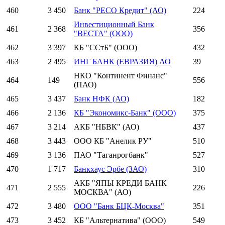
460
3 450
Банк "РЕСО Кредит" (АО)
224
Инвестиционный Банк
461
2 368
356
"ВЕСТА" (ООО)
462
3 397
КБ "ССтБ" (ООО)
432
463
2 495
ИНГ БАНК (ЕВРАЗИЯ) АО
39
НКО "Континент Финанс"
464
149
556
(ПАО)
465
3 437
Банк НФК (АО)
182
466
2 136
КБ "Экономикс-Банк" (ООО)
375
467
3 214
АКБ "НБВК" (АО)
437
468
3 443
ООО КБ "Анелик РУ"
510
469
3 136
ПАО "Таганрогбанк"
527
470
1 717
Банкхаус Эрбе (ЗАО)
310
АКБ "ЯПЫ КРЕДИ БАНК
471
2 555
226
МОСКВА" (АО)
472
3 480
ООО "Банк БЦК-Москва"
351
473
3 452
КБ "Альтернатива" (ООО)
549