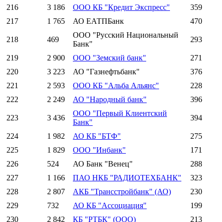
216
3 186
ООО КБ "Кредит Экспресс"
359
217
1 765
АО ЕАТПБанк
470
ООО "Русский Национальный
218
469
293
Банк"
219
2 900
ООО "Земский банк"
271
220
3 223
АО "Газнефтьбанк"
376
221
2 593
ООО КБ "Альба Альянс"
228
222
2 249
АО "Народный банк"
396
ООО "Первый Клиентский
223
3 436
394
Банк"
224
1 982
АО КБ "БТФ"
275
225
1 829
ООО "Инбанк"
171
226
524
АО Банк "Венец"
288
227
1 166
ПАО НКБ "РАДИОТЕХБАНК"
323
228
2 807
АКБ "Трансстройбанк" (АО)
230
229
732
АО КБ "Ассоциация"
199
230
2 842
КБ "РТБК" (ООО)
213