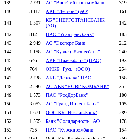
139
2 731
АО "ВостСибтранскомбанк"
319
140
3 117
АКБ "Легион" (АО)
161
КБ "ЭНЕРГОТРАНСБАНК"
141
1 307
142
(АО)
142
812
ПАО "Уралтрансбанк"
183
143
2 949
АО "Эксперт Банк"
212
144
1 158
АО "Кузнецкбизнесбанк"
240
145
646
АКБ "Ижкомбанк" (ПАО)
193
146
704
ОИКБ "Русь" (ООО)
254
147
2 738
АКБ "Держава" ПАО
158
148
2 546
АО АКБ "НОВИКОМБАНК"
35
149
1 573
ПАО "РосДорБанк"
180
150
3 053
АО "Гранд Инвест Банк"
195
151
1 671
ООО КБ "Нэклис-Банк"
289
152
1 555
Банк "Солидарность" АО
178
153
735
ПАО "Курскпромбанк"
154
154
970
ООО КБ "Конфидэнс Банк"
269