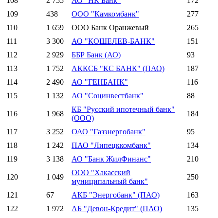
108
2 755
АО "НК Банк"
172
109
438
ООО "Камкомбанк"
277
110
1 659
ООО Банк Оранжевый
265
111
3 300
АО "КОШЕЛЕВ-БАНК"
151
112
2 929
ББР Банк (АО)
93
113
1 752
АККСБ "КС БАНК" (ПАО)
187
114
2 490
АО "ГЕНБАНК"
116
115
1 132
АО "Социнвестбанк"
88
КБ "Русский ипотечный банк"
116
1 968
184
(ООО)
117
3 252
ОАО "Газэнергобанк"
95
118
1 242
ПАО "Липецккомбанк"
134
119
3 138
АО "Банк ЖилФинанс"
210
ООО "Хакасский
120
1 049
250
муниципальный банк"
121
67
АКБ "Энергобанк" (ПАО)
163
122
1 972
АБ "Девон-Кредит" (ПАО)
135