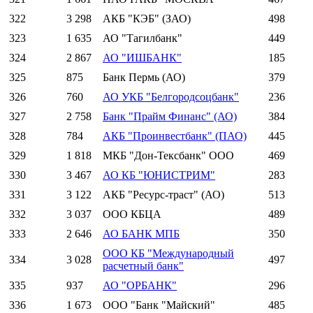
322
3 298
АКБ "КЭБ" (ЗАО)
498
323
1 635
АО "Тагилбанк"
449
324
2 867
АО "ИШБАНК"
185
325
875
Банк Пермь (АО)
379
326
760
АО УКБ "Белгородсоцбанк"
236
327
2 758
Банк "Прайм Финанс" (АО)
384
328
784
АКБ "Проинвестбанк" (ПАО)
445
329
1 818
МКБ "Дон-Тексбанк" ООО
469
330
3 467
АО КБ "ЮНИСТРИМ"
283
331
3 122
АКБ "Ресурс-траст" (АО)
513
332
3 037
ООО КБЦА
489
333
2 646
АО БАНК МПБ
350
ООО КБ "Международный
334
3 028
497
расчетный банк"
335
937
АО "ОРБАНК"
296
336
1 673
ООО "Банк "Майский"
485