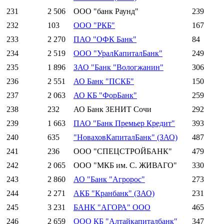
231
2 506
ООО "банк Раунд"
239
232
103
ООО "РКБ"
167
233
2 270
ПАО "ОФК Банк"
84
234
2 519
ООО "УралКапиталБанк"
249
235
1 896
ЗАО "Банк "Вологжанин"
306
236
2 551
АО Банк "ПСКБ"
150
237
2 063
АО КБ "ФорБанк"
259
238
232
АО Банк ЗЕНИТ Сочи
292
239
1 663
ПАО "Банк Премьер Кредит"
393
240
635
"НоваховКапиталБанк" (ЗАО)
487
241
236
ООО "СПЕЦСТРОЙБАНК"
479
242
2 065
ООО "МКБ им. С. ЖИВАГО"
330
243
2 860
АО "Банк "Агророс"
273
244
2 271
АКБ "Кранбанк" (ЗАО)
231
245
3 231
БАНК "АГОРА" ООО
465
246
2 659
ООО КБ "Алтайкапиталбанк"
347