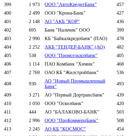
399
1 973
ООО "АвтоКредитБанк"
457
400
2 499
ООО "Крона-Банк"
427
401
2 148
АО "АКБ "КОР"
436
402
695
Банк "Нальчик" ООО
399
403
2 990
КБ "Байкалкредобанк" (ПАО)
478
404
2 252
АКБ "ТЕНДЕР-БАНК" (АО)
482
405
538
ООО "Промсельхозбанк"
405
406
1 114
ПАО Комбанк "Химик"
468
407
2 769
ОАО КБ "Жилстройбанк"
536
АО "Новый Промышленный
408
930
493
Банк"
409
3 271
АО "Первый Дортрансбанк"
439
410
1 050
ООО "Осколбанк"
420
411
444
АО "БАЛАКОВО-БАНК"
503
412
2 996
ООО "ПроКоммерцБанк"
508
413
2 245
АО КБ "КОСМОС"
454