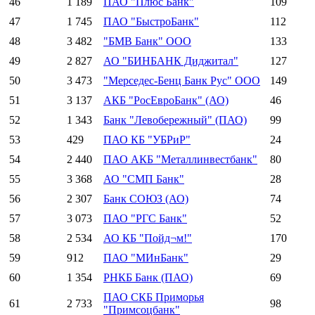
46
1 189
ПАО "Плюс Банк"
109
47
1 745
ПАО "БыстроБанк"
112
48
3 482
"БМВ Банк" ООО
133
49
2 827
АО "БИНБАНК Диджитал"
127
50
3 473
"Мерседес-Бенц Банк Рус" ООО
149
51
3 137
АКБ "РосЕвроБанк" (АО)
46
52
1 343
Банк "Левобережный" (ПАО)
99
53
429
ПАО КБ "УБРиР"
24
54
2 440
ПАО АКБ "Металлинвестбанк"
80
55
3 368
АО "СМП Банк"
28
56
2 307
Банк СОЮЗ (АО)
74
57
3 073
ПАО "РГС Банк"
52
58
2 534
АО КБ "Пойд¬м!"
170
59
912
ПАО "МИнБанк"
29
60
1 354
РНКБ Банк (ПАО)
69
ПАО СКБ Приморья
61
2 733
98
"Примсоцбанк"