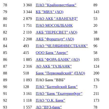
78
3 360
ПАО "Крайинвестбанк"
89
79
3 344
КБ "МИА" (АО)
143
80
2 879
ПАО АКБ "АВАНГАРД"
53
81
1 751
ПАО МОСОБЛБАНК
20
82
2 110
АКБ "ПЕРЕСВЕТ" (АО)
38
83
2 208
АКБ "Форштадт" (АО)
188
84
493
ПАО "ЧЕЛЯБИНВЕСТБАНК"
96
85
415
ООО Банк "Аверс"
58
86
1 885
АКБ "ФОРА-БАНК" (АО)
105
87
2 316
АО АКБ "ГАЗБАНК"
124
88
518
Банк "Первомайский" (ПАО)
200
89
1 093
ПАО Банк "ВВБ"
176
90
128
ПАО "Балтийский Банк"
73
91
3 161
ПАО "Банк "Екатеринбург"
211
92
1 118
ПАО "О.К. Банк"
173
93
1 557
АО "ВУЗ-банк"
78