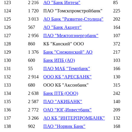
123
2 216
АО "Банк Интеза"
85
124
1 720
ПАО "Томскпромстройбанк"
225
125
3 013
АО Банк "Развитие-Столица"
202
126
567
АО "Банк Акцепт"
164
127
2 956
ПАО "Межтопэнергобанк"
107
128
860
КБ "Канский" ООО
372
129
1 376
Банк "Снежинский" АО
217
130
600
Банк ИПБ (АО)
103
131
55
ПАО МАБ "Темпбанк"
166
132
2 914
ООО КБ "АРЕСБАНК"
130
133
680
ООО КБ "Аксонбанк"
315
134
2 638
Банк ПТБ (ООО)
242
135
2 587
ПАО "АКИБАНК"
140
136
2 772
ОАО "ЮГ-Инвестбанк"
209
137
3 266
АО КБ "ИНТЕРПРОМБАНК"
132
138
902
ПАО "Норвик Банк"
168