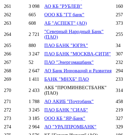
261
3 098
АО КБ "РУБЛЕВ"
160
262
665
ООО КБ "ГТ банк"
257
263
608
АБ "АСПЕКТ" (АО)
373
"Северный Народный Банк"
264
2 721
255
(ПАО)
265
880
ПАО БАНК "ЮГРА"
34
266
3 247
ПАО БАНК "МОСКВА-СИТИ"
307
267
52
ПАО "Энергомашбанк"
232
268
2 647
АО Банк Инноваций и Развития
294
269
1 411
БАНК "МНХБ" ПАО
233
АКБ "ПРОМИНВЕСТБАНК"
270
2 433
314
(ПАО)
271
1 788
АО АКИБ "Почтобанк"
458
272
3 245
ПАО БАНК "СИАБ"
219
273
3 185
ООО КБ "ЯР-Банк"
327
274
2 964
АО "УРАЛПРОМБАНК"
329