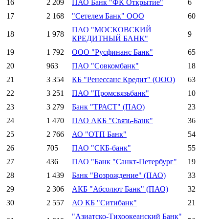
16
2 209
ПАО Банк "ФК Открытие"
6
17
2 168
"Сетелем Банк" ООО
60
ПАО "МОСКОВСКИЙ
18
1 978
9
КРЕДИТНЫЙ БАНК"
19
1 792
ООО "Русфинанс Банк"
65
20
963
ПАО "Совкомбанк"
18
21
3 354
КБ "Ренессанс Кредит" (ООО)
63
22
3 251
ПАО "Промсвязьбанк"
10
23
3 279
Банк "ТРАСТ" (ПАО)
23
24
1 470
ПАО АКБ "Связь-Банк"
36
25
2 766
АО "ОТП Банк"
54
26
705
ПАО "СКБ-банк"
55
27
436
ПАО "Банк "Санкт-Петербург"
19
28
1 439
Банк "Возрождение" (ПАО)
33
29
2 306
АКБ "Абсолют Банк" (ПАО)
32
30
2 557
АО КБ "Ситибанк"
21
"Азиатско-Тихоокеанский Банк"