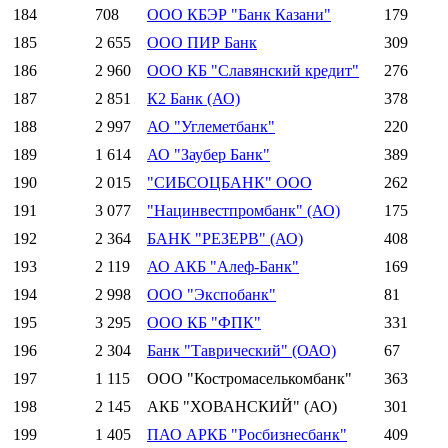
184
708
ООО КБЭР "Банк Казани"
179
185
2 655
ООО ПИР Банк
309
186
2 960
ООО КБ "Славянский кредит"
276
187
2 851
К2 Банк (АО)
378
188
2 997
АО "Углеметбанк"
220
189
1 614
АО "Заубер Банк"
389
190
2 015
"СИБСОЦБАНК" ООО
262
191
3 077
"Нацинвестпромбанк" (АО)
175
192
2 364
БАНК "РЕЗЕРВ" (АО)
408
193
2 119
АО АКБ "Алеф-Банк"
169
194
2 998
ООО "Экспобанк"
81
195
3 295
ООО КБ "ФПК"
331
196
2 304
Банк "Таврический" (ОАО)
67
197
1 115
ООО "Костромаселькомбанк"
363
198
2 145
АКБ "ХОВАНСКИЙ" (АО)
301
199
1 405
ПАО АРКБ "Росбизнесбанк"
409