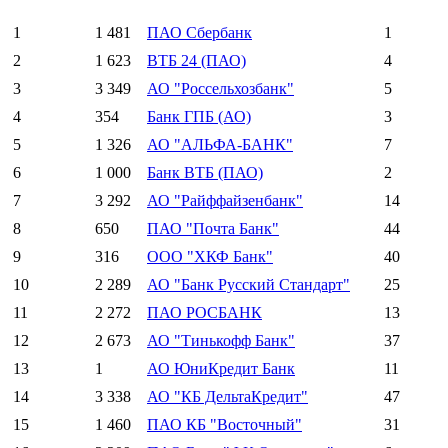
1
1 481
ПАО Сбербанк
1
2
1 623
ВТБ 24 (ПАО)
4
3
3 349
АО "Россельхозбанк"
5
4
354
Банк ГПБ (АО)
3
5
1 326
АО "АЛЬФА-БАНК"
7
6
1 000
Банк ВТБ (ПАО)
2
7
3 292
АО "Райффайзенбанк"
14
8
650
ПАО "Почта Банк"
44
9
316
ООО "ХКФ Банк"
40
10
2 289
АО "Банк Русский Стандарт"
25
11
2 272
ПАО РОСБАНК
13
12
2 673
АО "Тинькофф Банк"
37
13
1
АО ЮниКредит Банк
11
14
3 338
АО "КБ ДельтаКредит"
47
15
1 460
ПАО КБ "Восточный"
31