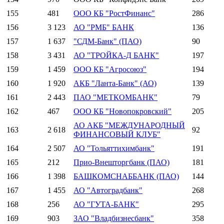
155
481
ООО КБ "РостФинанс"
286
156
3 123
АО "РМБ" БАНК
136
157
1 637
"СДМ-Банк" (ПАО)
90
158
3 431
АО "ТРОЙКА-Д БАНК"
197
159
1 459
ООО КБ "Агросоюз"
194
160
1 920
АКБ "Ланта-Банк" (АО)
139
161
2 443
ПАО "МЕТКОМБАНК"
79
162
467
ООО КБ "Новопокровский"
205
АО АКБ "МЕЖДУНАРОДНЫЙ
163
2 618
92
ФИНАНСОВЫЙ КЛУБ"
164
2 507
АО "Тольяттихимбанк"
191
165
212
Прио-Внешторгбанк (ПАО)
181
166
1 398
БАШКОМСНАББАНК (ПАО)
144
167
1 455
АО "Автоградбанк"
268
168
256
АО "ГУТА-БАНК"
295
169
903
ЗАО "Владбизнесбанк"
358