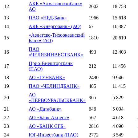
АКБ «Алмазэргиэнбанк»
12
2602
18 753
АО
13
ПАО «НБД-Банк»
1966
15 618
14
АКБ «Энергобанк» (АО)
67
16 387
«Азиатско-Тихоокеанский
15
1810
20 610
Банк» (АО)
ПАО
16
493
12 403
«ЧЕЛЯБИНВЕСТБАНК»
Прио-Внешторгбанк
17
212
11 456
(ПАО)
18
АО «ГЕНБАНК»
2490
9 946
19
ПАО «ЧЕЛИНДБАНК»
485
11 415
АО
20
965
5 829
«ПЕРВОУРАЛЬСКБАНК»
21
АО «Датабанк»
646
5 004
22
АО «Банк Акцепт»
567
4 618
23
АО «БАНК СГБ»
2816
4 090
24
ЮГ-Инвестбанк (ПАО)
2772
3 549