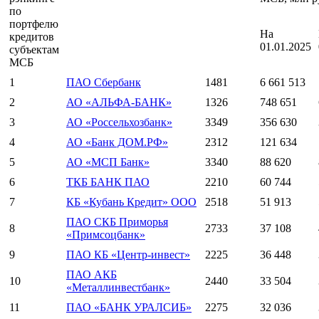
по
портфелю
На
кредитов
01.01.2025
субъектам
МСБ
1
ПАО Сбербанк
1481
6 661 513
2
АО «АЛЬФА-БАНК»
1326
748 651
3
АО «Россельхозбанк»
3349
356 630
4
АО «Банк ДОМ.РФ»
2312
121 634
5
АО «МСП Банк»
3340
88 620
6
ТКБ БАНК ПАО
2210
60 744
7
КБ «Кубань Кредит» ООО
2518
51 913
ПАО СКБ Приморья
8
2733
37 108
«Примсоцбанк»
9
ПАО КБ «Центр-инвест»
2225
36 448
ПАО АКБ
10
2440
33 504
«Металлинвестбанк»
11
ПАО «БАНК УРАЛСИБ»
2275
32 036