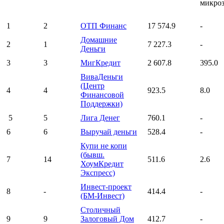
микро
1
2
ОТП Финанс
17 574.9
-
Домашние
2
1
7 227.3
-
Деньги
3
3
МигКредит
2 607.8
395.0
ВиваДеньги
(Центр
4
4
923.5
8.0
Финансовой
Поддержки)
5
5
Лига Денег
760.1
-
6
6
Выручай деньги
528.4
-
Купи не копи
(бывш.
7
14
511.6
2.6
ХоумКредит
Экспресс)
Инвест-проект
8
-
414.4
-
(БМ-Инвест)
Столичный
9
9
Залоговый Дом
412.7
-