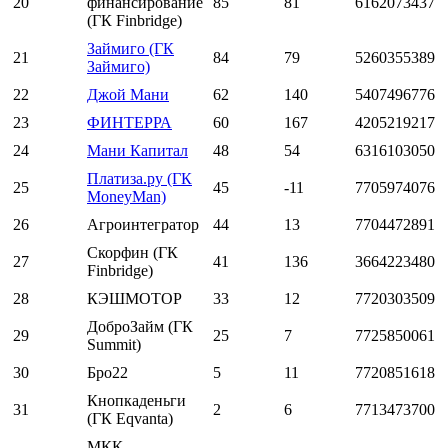
20
финансирование
85
81
6162073437
(ГК Finbridge)
Займиго (ГК
21
84
79
5260355389
Займиго)
22
Джой Мани
62
140
5407496776
23
ФИНТЕРРА
60
167
4205219217
24
Мани Капитал
48
54
6316103050
Платиза.ру (ГК
25
45
-11
7705974076
MoneyMan)
26
Агроинтегратор
44
13
7704472891
Скорфин (ГК
27
41
136
3664223480
Finbridge)
28
КЭШМОТОР
33
12
7720303509
ДоброЗайм (ГК
29
25
7
7725850061
Summit)
30
Бро22
5
11
7720851618
Кнопкаденьги
31
2
6
7713473700
(ГК Eqvanta)
МКК