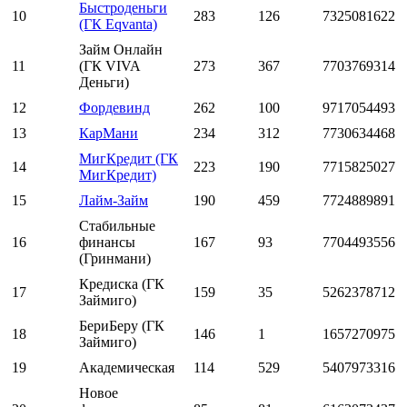
Быстроденьги
10
283
126
7325081622
(ГК Eqvanta)
Займ Онлайн
11
(ГК VIVA
273
367
7703769314
Деньги)
12
Фордевинд
262
100
9717054493
13
КарМани
234
312
7730634468
МигКредит (ГК
14
223
190
7715825027
МигКредит)
15
Лайм-Займ
190
459
7724889891
Стабильные
16
финансы
167
93
7704493556
(Гринмани)
Кредиска (ГК
17
159
35
5262378712
Займиго)
БериБеру (ГК
18
146
1
1657270975
Займиго)
19
Академическая
114
529
5407973316
Новое