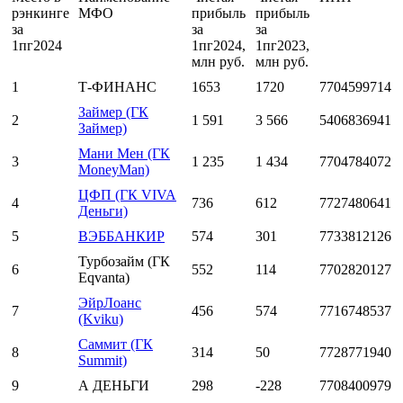
рэнкинге
МФО
прибыль
прибыль
за
за
за
1пг2024
1пг2024,
1пг2023,
млн руб.
млн руб.
1
Т-ФИНАНС
1653
1720
7704599714
Займер (ГК
2
1 591
3 566
5406836941
Займер)
Мани Мен (ГК
3
1 235
1 434
7704784072
MoneyMan)
ЦФП (ГК VIVA
4
736
612
7727480641
Деньги)
5
ВЭББАНКИР
574
301
7733812126
Турбозайм (ГК
6
552
114
7702820127
Eqvanta)
ЭйрЛоанс
7
456
574
7716748537
(Kviku)
Саммит (ГК
8
314
50
7728771940
Summit)
9
А ДЕНЬГИ
298
-228
7708400979