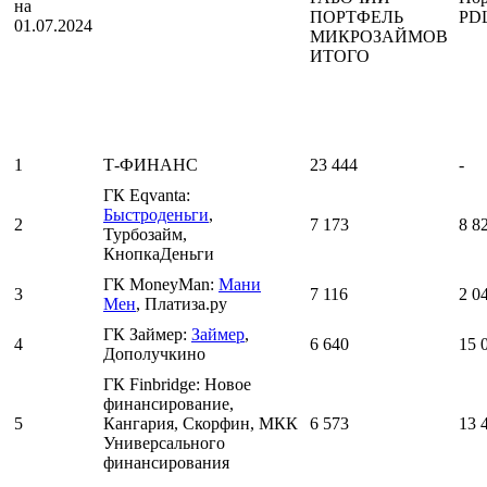
на
ПОРТФЕЛЬ
PD
01.07.2024
МИКРОЗАЙМОВ
ИТОГО
1
Т-ФИНАНС
23 444
-
ГК Eqvanta:
Быстроденьги
,
2
7 173
8 8
Турбозайм,
КнопкаДеньги
ГК MoneyMan:
Мани
3
7 116
2 0
Мен
, Платиза.ру
ГК Займер:
Займер
,
4
6 640
15 
Дополучкино
ГК Finbridge: Новое
финансирование,
5
Кангария, Скорфин, МКК
6 573
13 
Универсального
финансирования