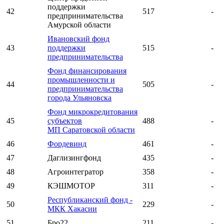
поддержки
42
517
-
предпринимательства
Амурской области
Ивановский фонд
43
поддержки
515
-
предпринимательства
Фонд финансирования
промышленности и
44
505
-
предпринимательства
города Ульяновска
Фонд микрокредитования
45
субъектов
488
-
МП Саратовской области
46
Фордевинд
461
-
47
Даглизингфонд
435
-
48
Агроинтегратор
358
-
49
КЭШМОТОР
311
-
Республиканский фонд -
50
229
-
МКК Хакасии
51
Бро22
211
-