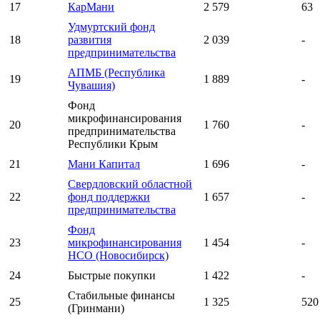
17
КарМани
2 579
63
Удмуртский фонд
18
развития
2 039
-
предпринимательства
АПМБ (Республика
19
1 889
-
Чувашия)
Фонд
микрофинансирования
20
1 760
-
предпринимательства
Республики Крым
21
Мани Капитал
1 696
-
Свердловский областной
22
фонд поддержки
1 657
-
предпринимательства
Фонд
23
микрофинансирования
1 454
-
НСО (Новосибирск)
24
Быстрые покупки
1 422
-
Стабильные финансы
25
1 325
520
(Гринмани)