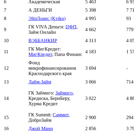
6
Академическая
5 463
6 9
7
А ДЕНЬГИ
5 398
7 7
8
ЭйрЛоанс (Kviku)
4 995
93
ГК VIVA Деньги:
ЦФП
,
9
4 662
779
Займ Онлайн
10
ВЭББАНКИР
4 313
4 0
ГК МигКредит:
11
4 183
1 5
МигКредит
, Папа Финанс
Фонд
12
микрофинансирования
3 694
-
Краснодарского края
13
Лайм-Займ
3 066
714
ГК Займиго:
Займиго
,
14
Кредиска, БериБеру,
3 022
4 8
Хурма Кредит
ГК Summit:
Саммит
,
15
2 900
294
ДоброЗайм
16
Джой Мани
2 856
3 7