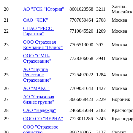
Ханты-
20
АО "ГСК "Югория"
8601023568
3211
Мансийск
21
ОАО "ЧСК"
7707050464
2708
Москва
СПАО "РЕСО-
22
7710045520
1209
Москва
Гарантия"
ООО Страховая
23
7705513090
397
Москва
Компания "Гелиос"
ООО "СМП-
24
7728306068
3941
Москва
Страхование"
АО "Группа
25
Ренессанс
7725497022
1284
Москва
Страхование"
26
АО "МАКС"
7709031643
1427
Москва
АО "Страховая
27
3666068423
3229
Воронеж
бизнес группа"
28
САО "Надежда"
2466035034
2182
Красноярс
29
ООО СО "ВЕРНА"
7723011286
3245
Краснода
ООО "Страховое
30
общество
8602103061
3127
Сургут