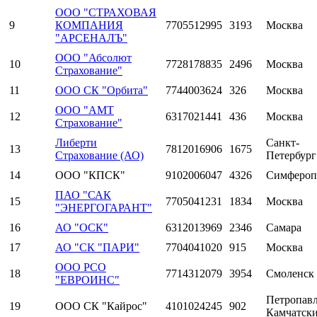
ООО "СТРАХОВАЯ
9
КОМПАНИЯ
7705512995
3193
Москва
"АРСЕНАЛЪ"
ООО "Абсолют
10
7728178835
2496
Москва
Страхование"
11
ООО СК "Орбита"
7744003624
326
Москва
ООО "АМТ
12
6317021441
436
Москва
Страхование"
Либерти
Санкт-
13
7812016906
1675
Страхование (АО)
Петербург
14
ООО "КПСК"
9102006047
4326
Симфероп
ПАО "САК
15
7705041231
1834
Москва
"ЭНЕРГОГАРАНТ"
16
АО "ОСК"
6312013969
2346
Самара
17
АО "СК "ПАРИ"
7704041020
915
Москва
ООО РСО
18
7714312079
3954
Смоленск
"ЕВРОИНС"
Петропавл
19
ООО СК "Кайрос"
4101024245
902
Камчатск