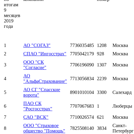
итогам
9
месяцев
2019
года
1
АО "СОГАЗ"
7736035485
1208
Москва
2
СПАО "Ингосстрах"
7705042179
928
Москва
ООО "СК
3
7706196090
1307
Москва
"Согласие"
АО
4
7713056834
2239
Москва
"АльфаСтрахование"
АО СГ "Спасские
5
8901010104
3300
Салехард
ворота"
ПАО СК
6
7707067683
1
Люберцы
"Росгосстрах"
7
САО "ВСК"
7710026574
621
Москва
ООО "Страховое
Санкт-
8
7825508140
3834
общество "Помощь"
Петербург