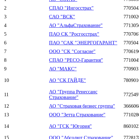
2
СПАО "Ингосстрах"
770504
3
САО "ВСК"
771002
4
АО "АльфаСтрахование"
771305
5
ПАО СК "Росгосстрах"
770706
6
ПАО "САК "ЭНЕРГОГАРАНТ"
770504
7
ООО "СК "Согласие"
770619
8
СПАО "РЕСО-Гарантия"
771004
9
АО "МАКС"
770903
10
АО "СК ГАЙДЕ"
780901
АО "Группа Ренессанс
11
772549
Страхование"
12
АО "Страховая бизнес группа"
366606
13
ООО "Зетта Страхование"
771028
14
АО "ГСК "Югория"
860102
15
ООО "Абсолют Страхование"
772817