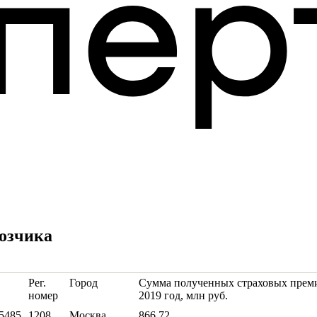
возчика
Рег.
Город
Сумма полученных страховых преми
номер
2019 год, млн руб.
5485
1208
Москва
866.72