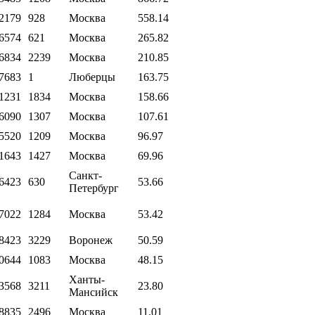
2179
928
Москва
558.14
6574
621
Москва
265.82
6834
2239
Москва
210.85
7683
1
Люберцы
163.75
1231
1834
Москва
158.66
6090
1307
Москва
107.61
5520
1209
Москва
96.97
1643
1427
Москва
69.96
Санкт-
6423
630
53.66
Петербург
7022
1284
Москва
53.42
8423
3229
Воронеж
50.59
0644
1083
Москва
48.15
Ханты-
3568
3211
23.80
Мансийск
8835
2496
Москва
11.01