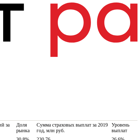
й за
Доля
Сумма страховых выплат за 2019
Уровень
рынка
год, млн руб.
выплат
30.8%
230.76
26.6%