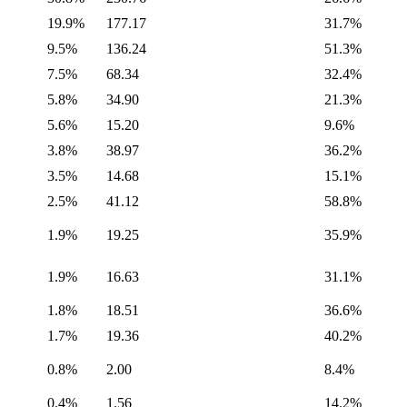
19.9%
177.17
31.7%
9.5%
136.24
51.3%
7.5%
68.34
32.4%
5.8%
34.90
21.3%
5.6%
15.20
9.6%
3.8%
38.97
36.2%
3.5%
14.68
15.1%
2.5%
41.12
58.8%
1.9%
19.25
35.9%
1.9%
16.63
31.1%
1.8%
18.51
36.6%
1.7%
19.36
40.2%
0.8%
2.00
8.4%
0.4%
1.56
14.2%