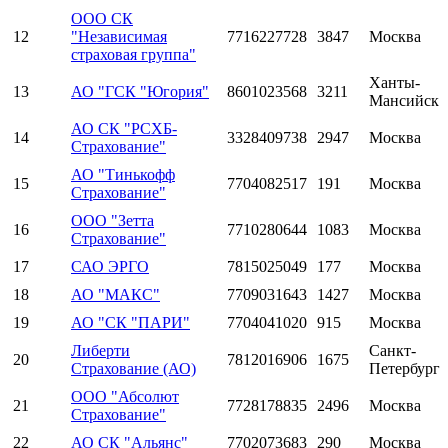
ООО СК
12
"Независимая
7716227728
3847
Москва
страховая группа"
Ханты-
13
АО "ГСК "Югория"
8601023568
3211
Мансийск
АО СК "РСХБ-
14
3328409738
2947
Москва
Страхование"
АО "Тинькофф
15
7704082517
191
Москва
Страхование"
ООО "Зетта
16
7710280644
1083
Москва
Страхование"
17
САО ЭРГО
7815025049
177
Москва
18
АО "МАКС"
7709031643
1427
Москва
19
АО "СК "ПАРИ"
7704041020
915
Москва
Либерти
Санкт-
20
7812016906
1675
Страхование (АО)
Петербург
ООО "Абсолют
21
7728178835
2496
Москва
Страхование"
22
АО СК "Альянс"
7702073683
290
Москва