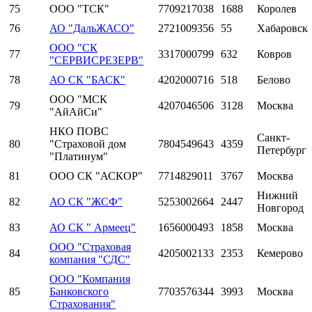
75
ООО "ТСК"
7709217038
1688
Королев
76
АО "ДальЖАСО"
2721009356
55
Хабаровск
ООО "СК
77
3317000799
632
Ковров
"СЕРВИСРЕЗЕРВ"
78
АО СК "БАСК"
4202000716
518
Белово
ООО "МСК
79
4207046506
3128
Москва
"АйАйСи"
НКО ПОВС
Санкт-
80
"Страховой дом
7804549643
4359
Петербург
"Платинум"
81
ООО СК "АСКОР"
7714829011
3767
Москва
Нижний
82
АО СК "ЖСФ"
5253002664
2447
Новгород
83
АО СК " Армеец"
1656000493
1858
Москва
ООО "Страховая
84
4205002133
2353
Кемерово
компания "СДС"
ООО "Компания
85
Банковского
7703576344
3993
Москва
Страхования"