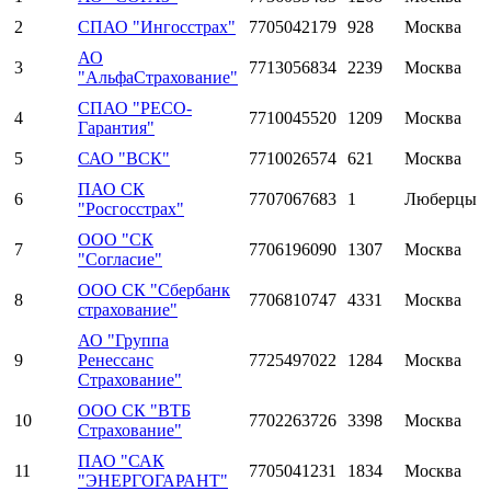
2
СПАО "Ингосстрах"
7705042179
928
Москва
АО
3
7713056834
2239
Москва
"АльфаСтрахование"
СПАО "РЕСО-
4
7710045520
1209
Москва
Гарантия"
5
САО "ВСК"
7710026574
621
Москва
ПАО СК
6
7707067683
1
Люберцы
"Росгосстрах"
ООО "СК
7
7706196090
1307
Москва
"Согласие"
ООО СК "Сбербанк
8
7706810747
4331
Москва
страхование"
АО "Группа
9
Ренессанс
7725497022
1284
Москва
Страхование"
ООО СК "ВТБ
10
7702263726
3398
Москва
Страхование"
ПАО "САК
11
7705041231
1834
Москва
"ЭНЕРГОГАРАНТ"