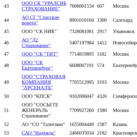
ООО СК "УРАЛСИБ
43
7606001534
667
Москва
СТРАХОВАНИЕ"
АО СГ "Спасские
44
8901010104
3300
Салехард
ворота"
45
ООО "СК НИК"
7328081081
2917
Ульяновск
АО "Д2
46
5407197984
1412
Новосибир
Страхование"
47
ООО "СК "ТИТ"
7714819895
1182
Москва
ООО "СК
48
6608007191
574
Екатеринб
Екатеринбург"
ООО "СТРАХОВАЯ
49
КОМПАНИЯ
7705512995
3193
Москва
"АРСЕНАЛЪ"
50
ООО "КПСК"
9102006047
4326
Симферопо
ООО "СОСЬЕТЕ
51
ЖЕНЕРАЛЬ
7709927260
1580
Москва
Страхование"
52
АО "СО "Талисман"
1655004449
1587
Казань
53
САО "Надежда"
2466035034
2182
Красноярс