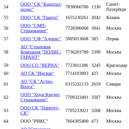
ООО "СК "Капитал-
Санкт-
54
7838066700
1336
полис"
Петербург
55
ООО "СК "Гранта"
1655230261
2042
Казань
ООО "СМП-
56
7728306068
3941
Москва
Страхование"
57
ООО "СФ "Адонис"
5905013608
585
Пермь
АО "Страховая
58
Компания "ПОЛИС-
7736203789
3390
Москва
ГАРАНТ"
59
ООО СО "ВЕРНА"
7723011286
3245
Краснодар
60
АО СК "Ингвар"
7714103893
425
Москва
АО "СК "Астро-
61
6315232133
2619
Самара
Волга"
ООО "Хоум Кредит
62
7709323491
3507
Москва
Страхование"
ООО СК "Паритет-
63
7705233021
3268
Москва
СК"
64
ООО "РИКС"
7604305400
473
Москва