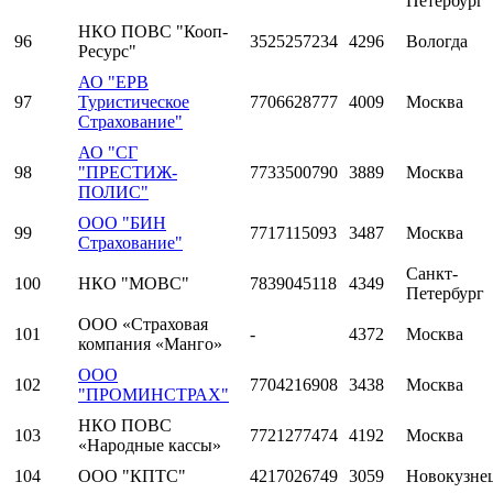
Петербург
НКО ПОВС "Кооп-
96
3525257234
4296
Вологда
Ресурс"
АО "ЕРВ
97
Туристическое
7706628777
4009
Москва
Страхование"
АО "СГ
98
"ПРЕСТИЖ-
7733500790
3889
Москва
ПОЛИС"
ООО "БИН
99
7717115093
3487
Москва
Страхование"
Санкт-
100
НКО "МОВС"
7839045118
4349
Петербург
ООО «Страховая
101
-
4372
Москва
компания «Манго»
ООО
102
7704216908
3438
Москва
"ПРОМИНСТРАХ"
НКО ПОВС
103
7721277474
4192
Москва
«Народные кассы»
104
ООО "КПТС"
4217026749
3059
Новокузне