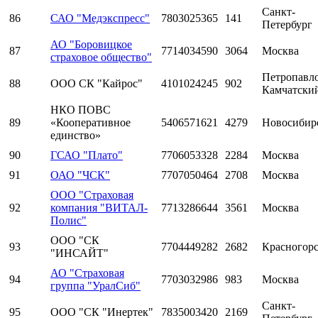
Санкт-
86
САО "Медэкспресс"
7803025365
141
Петербург
АО "Боровицкое
87
7714034590
3064
Москва
страховое общество"
Петропавло
88
ООО СК "Кайрос"
4101024245
902
Камчатски
НКО ПОВС
89
«Кооперативное
5406571621
4279
Новосибир
единство»
90
ГСАО "Плато"
7706053328
2284
Москва
91
ОАО "ЧСК"
7707050464
2708
Москва
ООО "Страховая
92
компания "ВИТАЛ-
7713286644
3561
Москва
Полис"
ООО "СК
93
7704449282
2682
Красногор
"ИНСАЙТ"
АО "Страховая
94
7703032986
983
Москва
группа "УралСиб"
Санкт-
95
ООО "СК "Инертек"
7835003420
2169