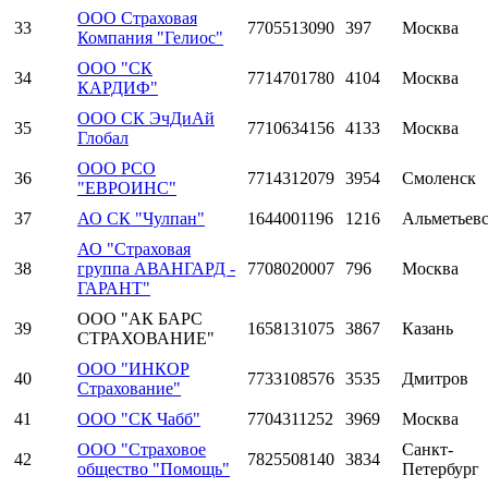
ООО Страховая
33
7705513090
397
Москва
Компания "Гелиос"
ООО "СК
34
7714701780
4104
Москва
КАРДИФ"
ООО СК ЭчДиАй
35
7710634156
4133
Москва
Глобал
ООО РСО
36
7714312079
3954
Смоленск
"ЕВРОИНС"
37
АО СК "Чулпан"
1644001196
1216
Альметьев
АО "Страховая
38
группа АВАНГАРД -
7708020007
796
Москва
ГАРАНТ"
ООО "АК БАРС
39
1658131075
3867
Казань
СТРАХОВАНИЕ"
ООО "ИНКОР
40
7733108576
3535
Дмитров
Страхование"
41
ООО "СК Чабб"
7704311252
3969
Москва
ООО "Страховое
Санкт-
42
7825508140
3834
общество "Помощь"
Петербург