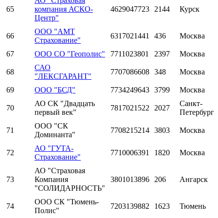
АО "Страховая
65
компания АСКО-
4629047723
2144
Курск
Центр"
ООО "АМТ
66
6317021441
436
Москва
Страхование"
67
ООО СО "Геополис"
7711023801
2397
Москва
САО
68
7707086608
348
Москва
"ЛЕКСГАРАНТ"
69
ООО "БСД"
7734249643
3799
Москва
АО СК "Двадцать
Санкт-
70
7817021522
2027
первый век"
Петербург
ООО "СК
71
7708215214
3803
Москва
Доминанта"
АО "ГУТА-
72
7710006391
1820
Москва
Страхование"
АО "Страховая
73
Компания
3801013896
206
Ангарск
"СОЛИДАРНОСТЬ"
ООО СК "Тюмень-
74
7203139882
1623
Тюмень
Полис"