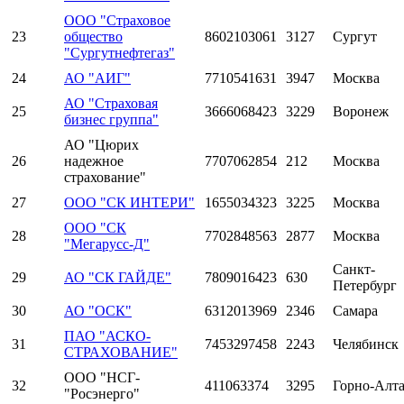
ООО "Страховое
23
общество
8602103061
3127
Сургут
"Сургутнефтегаз"
24
АО "АИГ"
7710541631
3947
Москва
АО "Страховая
25
3666068423
3229
Воронеж
бизнес группа"
АО "Цюрих
26
надежное
7707062854
212
Москва
страхование"
27
ООО "СК ИНТЕРИ"
1655034323
3225
Москва
ООО "СК
28
7702848563
2877
Москва
"Мегарусс-Д"
Санкт-
29
АО "СК ГАЙДЕ"
7809016423
630
Петербург
30
АО "ОСК"
6312013969
2346
Самара
ПАО "АСКО-
31
7453297458
2243
Челябинск
СТРАХОВАНИЕ"
ООО "НСГ-
32
411063374
3295
Горно-Алт
"Росэнерго"