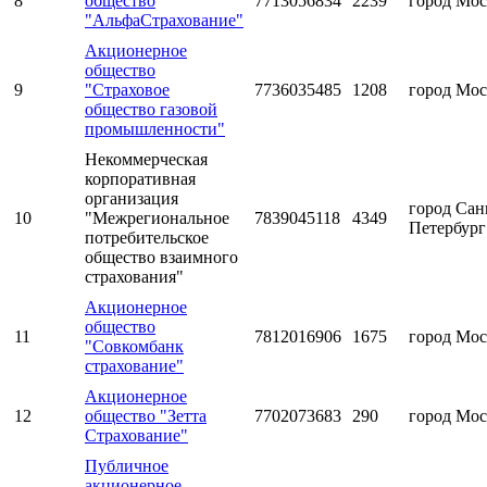
8
общество
7713056834
2239
город Мос
"АльфаСтрахование"
Акционерное
общество
9
"Страховое
7736035485
1208
город Мос
общество газовой
промышленности"
Некоммерческая
корпоративная
организация
город Сан
10
"Межрегиональное
7839045118
4349
Петербург
потребительское
общество взаимного
страхования"
Акционерное
общество
11
7812016906
1675
город Мос
"Совкомбанк
страхование"
Акционерное
12
общество "Зетта
7702073683
290
город Мос
Страхование"
Публичное
акционерное