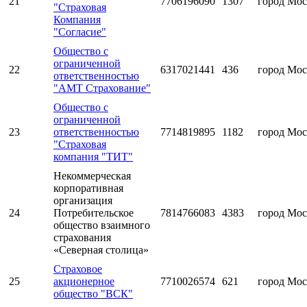
21
7706196090
1307
город Мос
"Страховая
Компания
"Согласие"
Общество с
ограниченной
22
6317021441
436
город Мос
ответственностью
"АМТ Страхование"
Общество с
ограниченной
23
ответственностью
7714819895
1182
город Мос
"Страховая
компания "ТИТ"
Некоммерческая
корпоративная
организация
24
Потребительское
7814766083
4383
город Мос
общество взаимного
страхования
«Северная столица»
Страховое
25
акционерное
7710026574
621
город Мос
общество "ВСК"