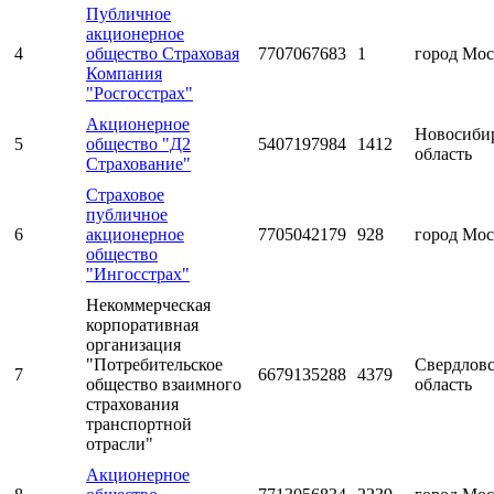
Публичное
акционерное
4
общество Страховая
7707067683
1
город Мос
Компания
"Росгосстрах"
Акционерное
Новосиби
5
общество "Д2
5407197984
1412
область
Страхование"
Страховое
публичное
6
акционерное
7705042179
928
город Мос
общество
"Ингосстрах"
Некоммерческая
корпоративная
организация
"Потребительское
Свердловс
7
6679135288
4379
общество взаимного
область
страхования
транспортной
отрасли"
Акционерное