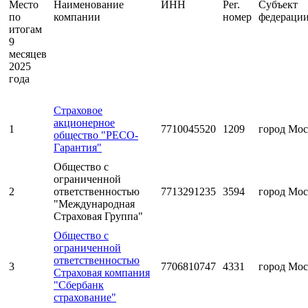
Место
Наименование
ИНН
Рег.
Субъект
по
компании
номер
федераци
итогам
9
месяцев
2025
года
Страховое
акционерное
1
7710045520
1209
город Мос
общество "РЕСО-
Гарантия"
Общество с
ограниченной
2
ответственностью
7713291235
3594
город Мос
"Международная
Страховая Группа"
Общество с
ограниченной
ответственностью
3
7706810747
4331
город Мос
Страховая компания
"Сбербанк
страхование"