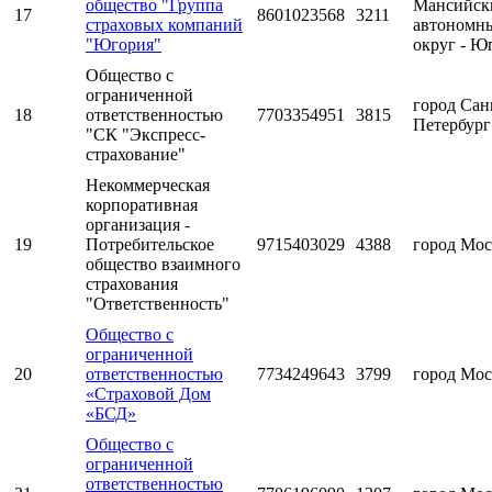
общество "Группа
Мансийск
17
8601023568
3211
страховых компаний
автономн
"Югория"
округ - Ю
Общество с
ограниченной
город Сан
18
ответственностью
7703354951
3815
Петербург
"СК "Экспресс-
страхование"
Некоммерческая
корпоративная
организация -
19
Потребительское
9715403029
4388
город Мос
общество взаимного
страхования
"Ответственность"
Общество с
ограниченной
20
ответственностью
7734249643
3799
город Мос
«Страховой Дом
«БСД»
Общество с
ограниченной
ответственностью