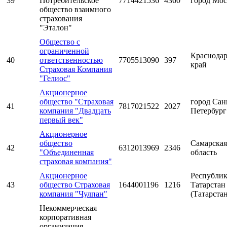
39
Потребительское
7714421536
4360
город Мос
общество взаимного
страхования
"Эталон"
Общество с
ограниченной
Краснода
40
ответственностью
7705513090
397
край
Страховая Компания
"Гелиос"
Акционерное
общество "Страховая
город Сан
41
7817021522
2027
компания "Двадцать
Петербург
первый век"
Акционерное
общество
Самарская
42
6312013969
2346
"Объединенная
область
страховая компания"
Акционерное
Республик
43
общество Страховая
1644001196
1216
Татарстан
компания "Чулпан"
(Татарстан
Некоммерческая
корпоративная
организация