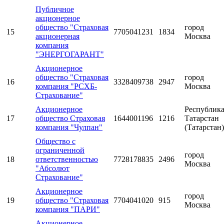
Публичное
акционерное
общество "Страховая
город
15
7705041231
1834
акционерная
Москва
компания
"ЭНЕРГОГАРАНТ"
Акционерное
общество "Страховая
город
16
3328409738
2947
компания "РСХБ-
Москва
Страхование"
Акционерное
Республик
17
общество Страховая
1644001196
1216
Татарстан
компания "Чулпан"
(Татарстан)
Общество с
ограниченной
город
18
ответственностью
7728178835
2496
Москва
"Абсолют
Страхование"
Акционерное
город
19
общество "Страховая
7704041020
915
Москва
компания "ПАРИ"
Акционерное