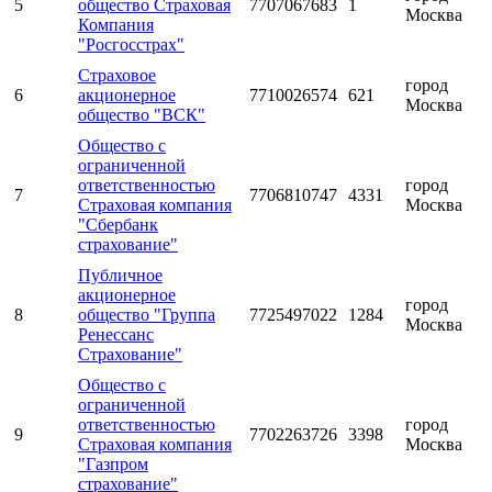
5
общество Страховая
7707067683
1
Москва
Компания
"Росгосстрах"
Страховое
город
6
акционерное
7710026574
621
Москва
общество "ВСК"
Общество с
ограниченной
ответственностью
город
7
7706810747
4331
Страховая компания
Москва
"Сбербанк
страхование"
Публичное
акционерное
город
8
общество "Группа
7725497022
1284
Москва
Ренессанс
Страхование"
Общество с
ограниченной
ответственностью
город
9
7702263726
3398
Страховая компания
Москва
"Газпром
страхование"