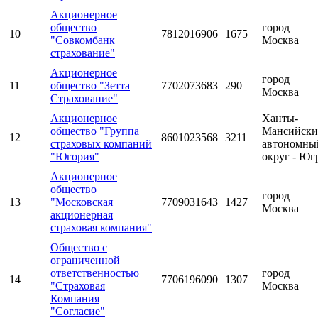
Акционерное
общество
город
10
7812016906
1675
"Совкомбанк
Москва
страхование"
Акционерное
город
11
общество "Зетта
7702073683
290
Москва
Страхование"
Акционерное
Ханты-
общество "Группа
Мансийск
12
8601023568
3211
страховых компаний
автономны
"Югория"
округ - Юг
Акционерное
общество
город
13
"Московская
7709031643
1427
Москва
акционерная
страховая компания"
Общество с
ограниченной
ответственностью
город
14
7706196090
1307
"Страховая
Москва
Компания
"Согласие"