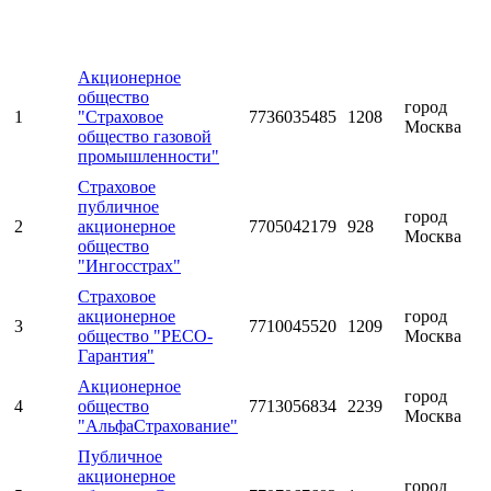
Акционерное
общество
город
1
"Страховое
7736035485
1208
Москва
общество газовой
промышленности"
Страховое
публичное
город
2
акционерное
7705042179
928
Москва
общество
"Ингосстрах"
Страховое
акционерное
город
3
7710045520
1209
общество "РЕСО-
Москва
Гарантия"
Акционерное
город
4
общество
7713056834
2239
Москва
"АльфаСтрахование"
Публичное
акционерное
город