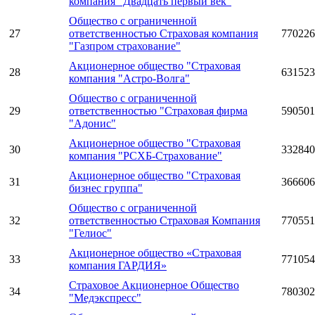
компания "Двадцать первый век"
Общество с ограниченной
27
ответственностью Страховая компания
770226
"Газпром страхование"
Акционерное общество "Страховая
28
631523
компания "Астро-Волга"
Общество с ограниченной
29
ответственностью "Страховая фирма
590501
"Адонис"
Акционерное общество "Страховая
30
332840
компания "РСХБ-Страхование"
Акционерное общество "Страховая
31
366606
бизнес группа"
Общество с ограниченной
32
ответственностью Страховая Компания
770551
"Гелиос"
Акционерное общество «Страховая
33
771054
компания ГАРДИЯ»
Страховое Акционерное Общество
34
780302
"Медэкспресс"