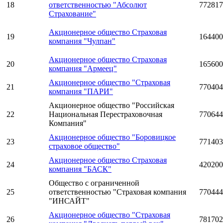
18
ответственностью "Абсолют
772817
Страхование"
Акционерное общество Страховая
19
164400
компания "Чулпан"
Акционерное общество Страховая
20
165600
компания "Армеец"
Акционерное общество "Страховая
21
770404
компания "ПАРИ"
Акционерное общество "Российская
22
Национальная Перестраховочная
770644
Компания"
Акционерное общество "Боровицкое
23
771403
страховое общество"
Акционерное общество Страховая
24
420200
компания "БАСК"
Общество с ограниченной
25
ответственностью "Страховая компания
770444
"ИНСАЙТ"
Акционерное общество "Страховая
26
781702