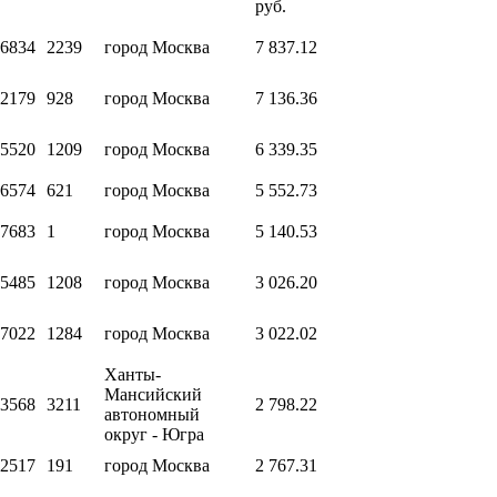
руб.
6834
2239
город Москва
7 837.12
2179
928
город Москва
7 136.36
5520
1209
город Москва
6 339.35
6574
621
город Москва
5 552.73
7683
1
город Москва
5 140.53
5485
1208
город Москва
3 026.20
7022
1284
город Москва
3 022.02
Ханты-
Мансийский
3568
3211
2 798.22
автономный
округ - Югра
2517
191
город Москва
2 767.31