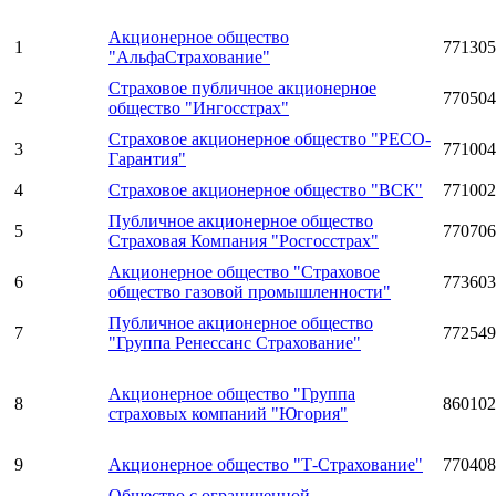
Акционерное общество
1
771305
"АльфаСтрахование"
Страховое публичное акционерное
2
770504
общество "Ингосстрах"
Страховое акционерное общество "РЕСО-
3
771004
Гарантия"
4
Страховое акционерное общество "ВСК"
771002
Публичное акционерное общество
5
770706
Страховая Компания "Росгосстрах"
Акционерное общество "Страховое
6
773603
общество газовой промышленности"
Публичное акционерное общество
7
772549
"Группа Ренессанс Страхование"
Акционерное общество "Группа
8
860102
страховых компаний "Югория"
9
Акционерное общество "Т-Страхование"
770408
Общество с ограниченной