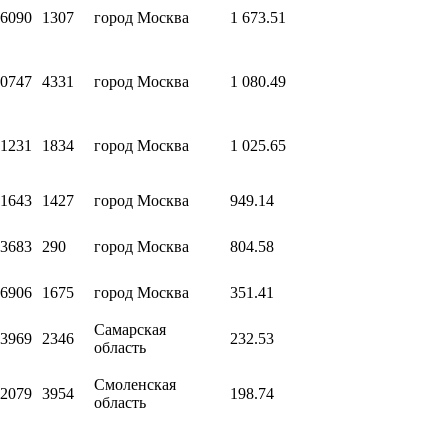
6090
1307
город Москва
1 673.51
0747
4331
город Москва
1 080.49
1231
1834
город Москва
1 025.65
1643
1427
город Москва
949.14
3683
290
город Москва
804.58
6906
1675
город Москва
351.41
Самарская
3969
2346
232.53
область
Смоленская
2079
3954
198.74
область