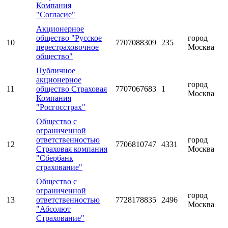
Компания
"Согласие"
Акционерное
общество "Русское
город
10
7707088309
235
перестраховочное
Москва
общество"
Публичное
акционерное
город
11
общество Страховая
7707067683
1
Москва
Компания
"Росгосстрах"
Общество с
ограниченной
ответственностью
город
12
7706810747
4331
Страховая компания
Москва
"Сбербанк
страхование"
Общество с
ограниченной
город
13
ответственностью
7728178835
2496
Москва
"Абсолют
Страхование"