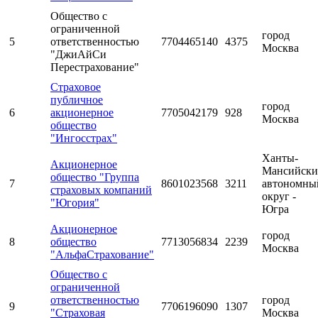
Общество с
ограниченной
город
5
ответственностью
7704465140
4375
Москва
"ДжиАйСи
Перестрахование"
Страховое
публичное
город
6
акционерное
7705042179
928
Москва
общество
"Ингосстрах"
Ханты-
Акционерное
Мансийск
общество "Группа
7
8601023568
3211
автономны
страховых компаний
округ -
"Югория"
Югра
Акционерное
город
8
общество
7713056834
2239
Москва
"АльфаСтрахование"
Общество с
ограниченной
ответственностью
город
9
7706196090
1307
"Страховая
Москва