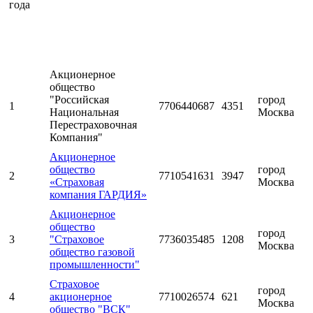
года
Акционерное
общество
"Российская
город
1
7706440687
4351
Национальная
Москва
Перестраховочная
Компания"
Акционерное
общество
город
2
7710541631
3947
«Страховая
Москва
компания ГАРДИЯ»
Акционерное
общество
город
3
"Страховое
7736035485
1208
Москва
общество газовой
промышленности"
Страховое
город
4
акционерное
7710026574
621
Москва
общество "ВСК"