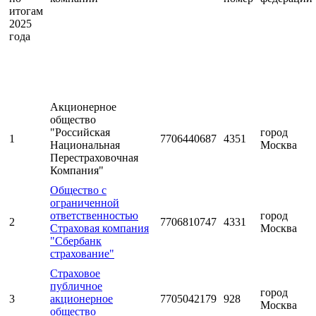
итогам
2025
года
Акционерное
общество
"Российская
город
1
7706440687
4351
Национальная
Москва
Перестраховочная
Компания"
Общество с
ограниченной
ответственностью
город
2
7706810747
4331
Страховая компания
Москва
"Сбербанк
страхование"
Страховое
публичное
город
3
акционерное
7705042179
928
Москва
общество