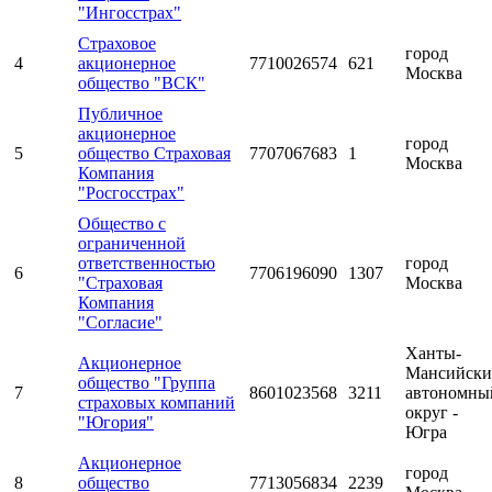
"Ингосстрах"
Страховое
город
4
акционерное
7710026574
621
Москва
общество "ВСК"
Публичное
акционерное
город
5
общество Страховая
7707067683
1
Москва
Компания
"Росгосстрах"
Общество с
ограниченной
ответственностью
город
6
7706196090
1307
"Страховая
Москва
Компания
"Согласие"
Ханты-
Акционерное
Мансийск
общество "Группа
7
8601023568
3211
автономны
страховых компаний
округ -
"Югория"
Югра
Акционерное
город
8
общество
7713056834
2239