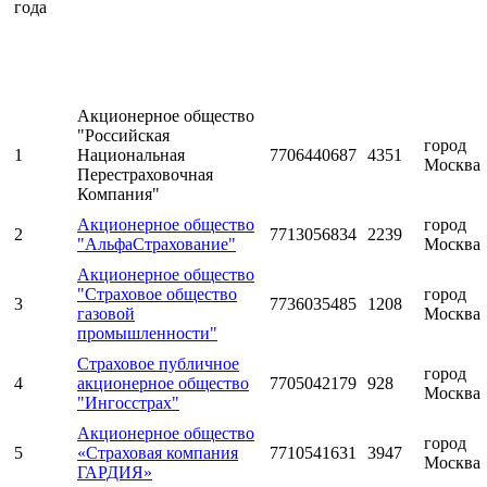
года
Акционерное общество
"Российская
город
1
Национальная
7706440687
4351
Москва
Перестраховочная
Компания"
Акционерное общество
город
2
7713056834
2239
"АльфаСтрахование"
Москва
Акционерное общество
"Страховое общество
город
3
7736035485
1208
газовой
Москва
промышленности"
Страховое публичное
город
4
акционерное общество
7705042179
928
Москва
"Ингосстрах"
Акционерное общество
город
5
«Страховая компания
7710541631
3947
Москва
ГАРДИЯ»