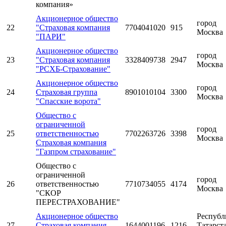
компания»
Акционерное общество
город
22
"Страховая компания
7704041020
915
Москва
"ПАРИ"
Акционерное общество
город
23
"Страховая компания
3328409738
2947
Москва
"РСХБ-Страхование"
Акционерное общество
город
24
Страховая группа
8901010104
3300
Москва
"Спасские ворота"
Общество с
ограниченной
город
25
ответственностью
7702263726
3398
Москва
Страховая компания
"Газпром страхование"
Общество с
ограниченной
город
26
ответственностью
7710734055
4174
Москва
"СКОР
ПЕРЕСТРАХОВАНИЕ"
Акционерное общество
Республ
27
Страховая компания
1644001196
1216
Татарст