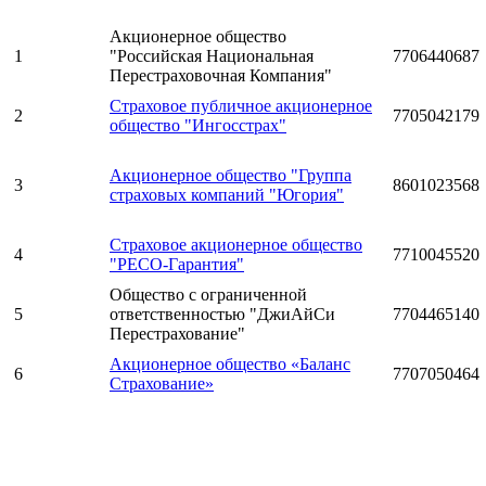
Акционерное общество
1
"Российская Национальная
7706440687
Перестраховочная Компания"
Страховое публичное акционерное
2
7705042179
общество "Ингосстрах"
Акционерное общество "Группа
3
8601023568
страховых компаний "Югория"
Страховое акционерное общество
4
7710045520
"РЕСО-Гарантия"
Общество с ограниченной
5
ответственностью "ДжиАйСи
7704465140
Перестрахование"
Акционерное общество «Баланс
6
7707050464
Страхование»