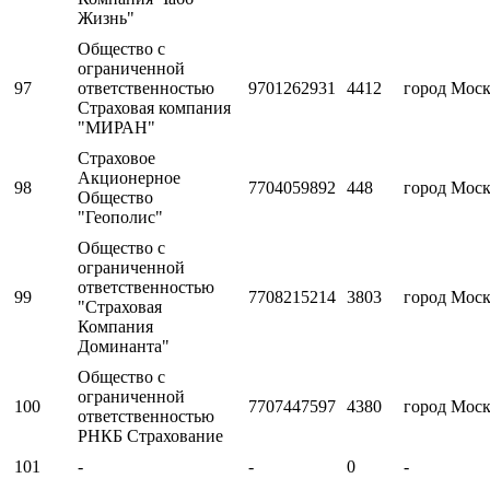
Жизнь"
Общество с
ограниченной
97
ответственностью
9701262931
4412
город Мос
Страховая компания
"МИРАН"
Страховое
Акционерное
98
7704059892
448
город Мос
Общество
"Геополис"
Общество с
ограниченной
ответственностью
99
7708215214
3803
город Мос
"Страховая
Компания
Доминанта"
Общество с
ограниченной
100
7707447597
4380
город Мос
ответственностью
РНКБ Страхование
101
-
-
0
-