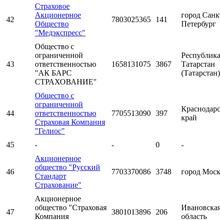
Страховое
Акционерное
город Санк
42
7803025365
141
Общество
Петербург
"Медэкспресс"
Общество с
ограниченной
Республик
43
ответственностью
1658131075
3867
Татарстан
"АК БАРС
(Татарстан)
СТРАХОВАНИЕ"
Общество с
ограниченной
Краснодар
44
ответственностью
7705513090
397
край
Страховая Компания
"Гелиос"
45
-
-
0
-
Акционерное
общество "Русский
46
7703370086
3748
город Мос
Стандарт
Страхование"
Акционерное
общество "Страховая
Ивановска
47
3801013896
206
Компания
область