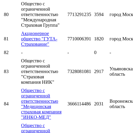
Общество с
ограниченной
80
ответственностью
7713291235
3594
город Мос
"Международная
Страховая Группа"
Акционерное
81
общество "ГУТА-
7710006391
1820
город Мос
Страхование"
82
-
-
0
-
Общество с
ограниченной
Ульяновска
83
ответственностью
7328081081
2917
область
"Страховая
компания НИК"
Общество с
ограниченной
ответственностью
Воронежск
84
3666114486
2031
"Медицинская
область
страховая компания
"ИНКО-МЕД"
Общество с
ограниченной