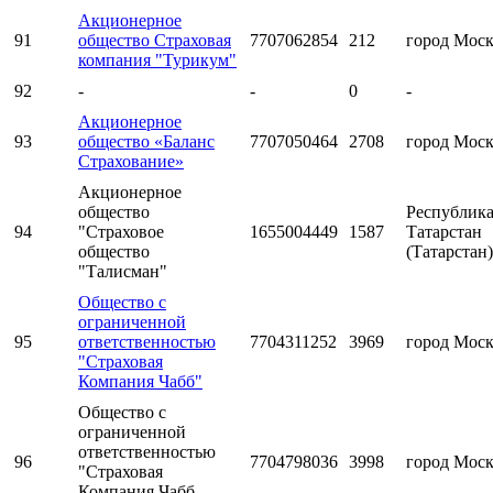
Акционерное
91
общество Страховая
7707062854
212
город Мос
компания "Турикум"
92
-
-
0
-
Акционерное
93
общество «Баланс
7707050464
2708
город Мос
Страхование»
Акционерное
общество
Республик
94
"Страховое
1655004449
1587
Татарстан
общество
(Татарстан)
"Талисман"
Общество с
ограниченной
95
ответственностью
7704311252
3969
город Мос
"Страховая
Компания Чабб"
Общество с
ограниченной
ответственностью
96
7704798036
3998
город Мос
"Страховая
Компания Чабб