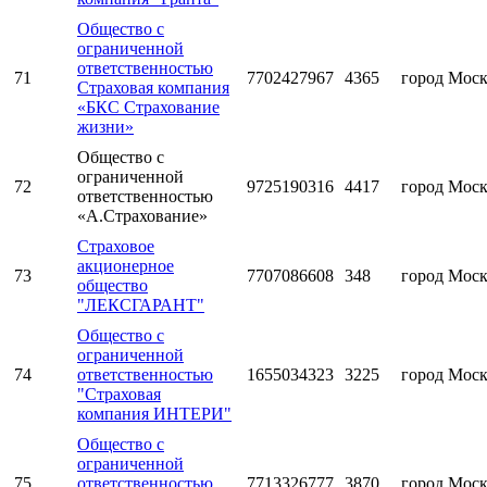
Общество с
ограниченной
ответственностью
71
7702427967
4365
город Мос
Страховая компания
«БКС Страхование
жизни»
Общество с
ограниченной
72
9725190316
4417
город Мос
ответственностью
«А.Страхование»
Страховое
акционерное
73
7707086608
348
город Мос
общество
"ЛЕКСГАРАНТ"
Общество с
ограниченной
74
ответственностью
1655034323
3225
город Мос
"Страховая
компания ИНТЕРИ"
Общество с
ограниченной
75
ответственностью
7713326777
3870
город Мос