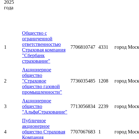
2025
года
Общество с
ограниченной
ответственностью
1
7706810747
4331
город Мос
Страховая компания
"Сбербанк
страхование"
Акционерное
общество
2
"Страховое
7736035485
1208
город Мос
общество газовой
промышленности"
Акционерное
3
общество
7713056834
2239
город Мос
"АльфаСтрахование"
Публичное
акционерное
4
общество Страховая
7707067683
1
город Мос
Компания