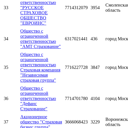
ответственностью
Смоленска
33
"РУССКОЕ
7714312079
3954
область
СТРАХОВОЕ
ОБЩЕСТВО
"ЕВРОИНС"
Общество с
ограниченной
34
6317021441
436
город Мос
ответственностью
"АМТ Страхование"
Общество с
ограниченной
ответственностью
35
7716227728
3847
город Мос
Страховая компания
"Независимая
страховая группа"
Общество с
ограниченной
36
ответственностью
7714701780
4104
город Мос
"Дефанс
Страхование"
Акционерное
Воронежск
37
общество "Страховая
3666068423
3229
область
бизнес группа"