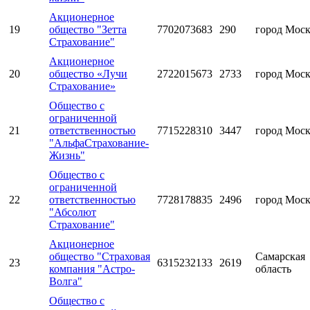
Акционерное
19
общество "Зетта
7702073683
290
город Мос
Страхование"
Акционерное
20
общество «Лучи
2722015673
2733
город Мос
Страхование»
Общество с
ограниченной
21
ответственностью
7715228310
3447
город Мос
"АльфаСтрахование-
Жизнь"
Общество с
ограниченной
22
ответственностью
7728178835
2496
город Мос
"Абсолют
Страхование"
Акционерное
общество "Страховая
Самарская
23
6315232133
2619
компания "Астро-
область
Волга"
Общество с