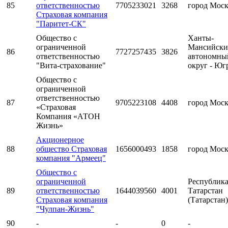
85
ответственностью
7705233021
3268
город Мос
Страховая компания
"Паритет-СК"
Общество с
Ханты-
ограниченной
Мансийск
86
7727257435
3826
ответственностью
автономны
"Вита-страхование"
округ - Юг
Общество с
ограниченной
ответственностью
87
9705223108
4408
город Мос
«Страховая
Компания «АТОН
Жизнь»
Акционерное
88
общество Страховая
1656000493
1858
город Мос
компания "Армеец"
Общество с
ограниченной
Республик
89
ответственностью
1644039560
4001
Татарстан
Страховая компания
(Татарстан)
"Чулпан-Жизнь"
90
-
-
0
-