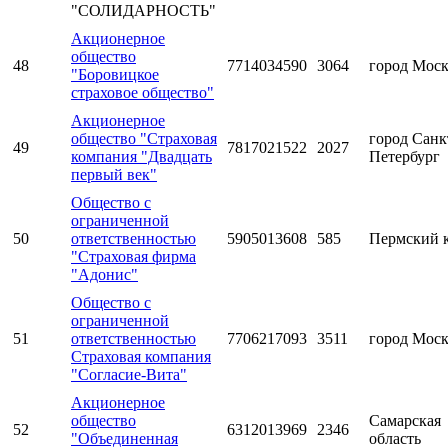
"СОЛИДАРНОСТЬ"
Акционерное
общество
48
7714034590
3064
город Мос
"Боровицкое
страховое общество"
Акционерное
общество "Страховая
город Санк
49
7817021522
2027
компания "Двадцать
Петербург
первый век"
Общество с
ограниченной
50
ответственностью
5905013608
585
Пермский 
"Страховая фирма
"Адонис"
Общество с
ограниченной
51
ответственностью
7706217093
3511
город Мос
Страховая компания
"Согласие-Вита"
Акционерное
общество
Самарская
52
6312013969
2346
"Объединенная
область