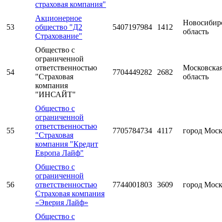
страховая компания"
Акционерное
Новосибир
53
общество "Д2
5407197984
1412
область
Страхование"
Общество с
ограниченной
ответственностью
Московска
54
7704449282
2682
"Страховая
область
компания
"ИНСАЙТ"
Общество с
ограниченной
ответственностью
55
7705784734
4117
город Мос
"Страховая
компания "Кредит
Европа Лайф"
Общество с
ограниченной
56
ответственностью
7744001803
3609
город Мос
Страховая компания
«Эверия Лайф»
Общество с