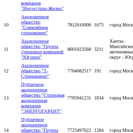
компания
"Ингосстрах-Жизнь"
Акционерное
общество
10
7812016906
1675
город Мос
"Совкомбанк
страхование"
Акционерное
Ханты-
общество "Группа
Мансийск
11
8601023568
3211
страховых компаний
автономны
"Югория"
округ - Юг
Акционерное
12
общество "Т-
7704082517
191
город Мос
Страхование"
Публичное
акционерное
общество "Страховая
13
7705041231
1834
город Мос
акционерная
компания
"ЭНЕРГОГАРАНТ"
Публичное
акционерное
14
общество "Группа
7725497022
1284
город Мос