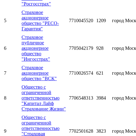
"Росгосстрах"
Страховое
акционерное
5
7710045520
1209
город Мос
общество "РЕСО-
Гарантия"
Страховое
публичное
6
акционерное
7705042179
928
город Мос
общество
"Ингосстрах"
Страховое
7
акционерное
7710026574
621
город Мос
общество "ВСК"
Общество с
ограниченной
8
ответственностью
7706548313
3984
город Мос
"Капитал Лайф
Страхование Жизни"
Общество с
ограниченной
ответственностью
9
7702501628
3823
город Мос
"Страховая