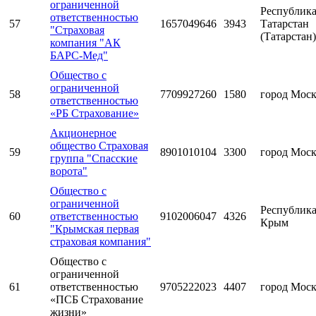
ограниченной
Республик
ответственностью
57
1657049646
3943
Татарстан
"Страховая
(Татарстан)
компания "АК
БАРС-Мед"
Общество с
ограниченной
58
7709927260
1580
город Мос
ответственностью
«РБ Страхование»
Акционерное
общество Страховая
59
8901010104
3300
город Мос
группа "Спасские
ворота"
Общество с
ограниченной
Республик
60
ответственностью
9102006047
4326
Крым
"Крымская первая
страховая компания"
Общество с
ограниченной
61
ответственностью
9705222023
4407
город Мос
«ПСБ Страхование
жизни»