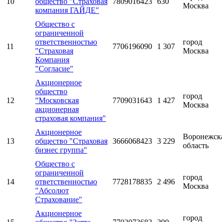
10
общество "Страховая
7809016423
630
Москва
компания ГАЙДЕ"
Общество с
ограниченной
ответственностью
город
11
7706196090
1 307
"Страховая
Москва
Компания
"Согласие"
Акционерное
общество
город
12
"Московская
7709031643
1 427
Москва
акционерная
страховая компания"
Акционерное
Воронежск
13
общество "Страховая
3666068423
3 229
область
бизнес группа"
Общество с
ограниченной
город
14
ответственностью
7728178835
2 496
Москва
"Абсолют
Страхование"
Акционерное
город