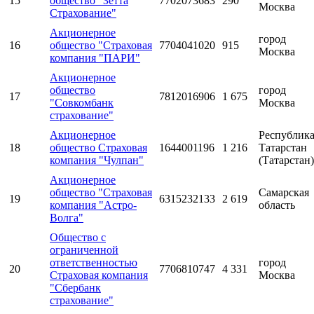
15
общество "Зетта
7702073683
290
Москва
Страхование"
Акционерное
город
16
общество "Страховая
7704041020
915
Москва
компания "ПАРИ"
Акционерное
общество
город
17
7812016906
1 675
"Совкомбанк
Москва
страхование"
Акционерное
Республик
18
общество Страховая
1644001196
1 216
Татарстан
компания "Чулпан"
(Татарстан)
Акционерное
общество "Страховая
Самарская
19
6315232133
2 619
компания "Астро-
область
Волга"
Общество с
ограниченной
ответственностью
город
20
7706810747
4 331
Страховая компания
Москва
"Сбербанк
страхование"