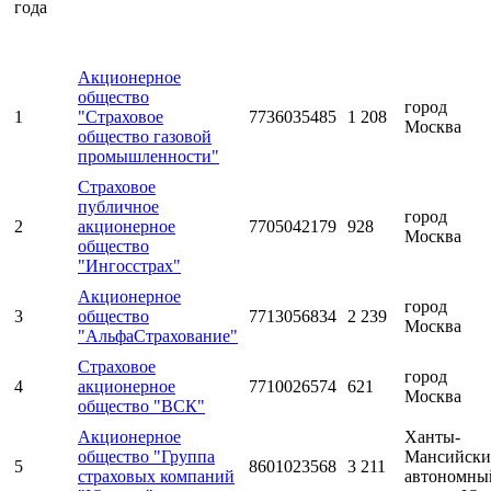
года
Акционерное
общество
город
1
"Страховое
7736035485
1 208
Москва
общество газовой
промышленности"
Страховое
публичное
город
2
акционерное
7705042179
928
Москва
общество
"Ингосстрах"
Акционерное
город
3
общество
7713056834
2 239
Москва
"АльфаСтрахование"
Страховое
город
4
акционерное
7710026574
621
Москва
общество "ВСК"
Акционерное
Ханты-
общество "Группа
Мансийск
5
8601023568
3 211
страховых компаний
автономны