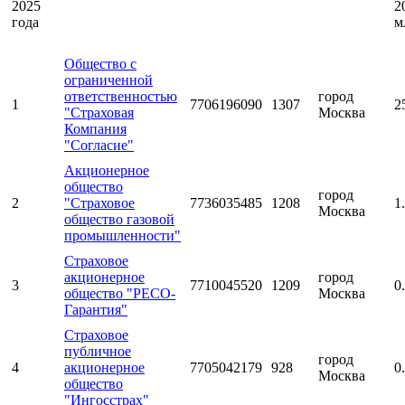
2025
2
года
м
Общество с
ограниченной
ответственностью
город
1
7706196090
1307
2
"Страховая
Москва
Компания
"Согласие"
Акционерное
общество
город
2
"Страховое
7736035485
1208
1
Москва
общество газовой
промышленности"
Страховое
акционерное
город
3
7710045520
1209
0
общество "РЕСО-
Москва
Гарантия"
Страховое
публичное
город
4
акционерное
7705042179
928
0
Москва
общество
"Ингосстрах"